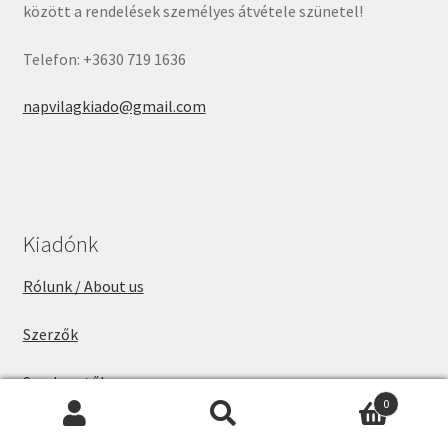
között a rendelések személyes átvétele szünetel!
Telefon: +3630 719 1636
napvilagkiado@gmail.com
Kiadónk
Rólunk / About us
Szerzők
Szerkesztők
0
Keresés
Keresés
Adatvédelem