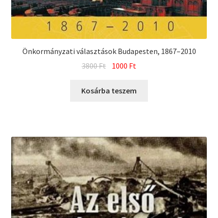
Önkormányzati választások Budapesten, 1867–2010
Original
Current
3800
Ft
1000
Ft
price
price
was:
is:
Kosárba teszem
3800 Ft.
1000 Ft.