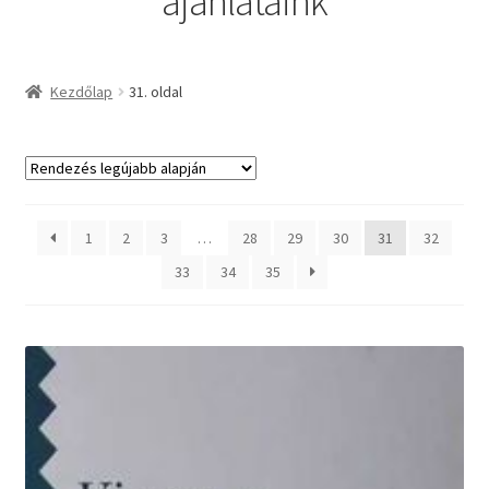
ajánlataink
Kezdőlap
31. oldal
1
2
3
…
28
29
30
31
32
33
34
35