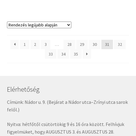
1
2
3
…
28
29
30
31
32
33
34
35
Elérhetőség
Címünk: Nádor u. 9. (Bejárat a Nádor utca–Zrínyi utca sarok
felől.)
Nyitva: hétfőtől csütörtökig 9 és 16 óra között. Felhívjuk
figyelmüket, hogy AUGUSZTUS 3. és AUGUSZTUS 28.