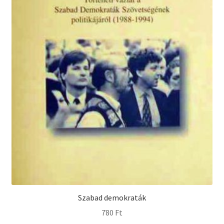
Szabad demokraták
780
Ft