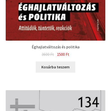
Éghajlatváltozás és politika
Original
Current
3600
Ft
1500
Ft
price
price
was:
is:
Kosárba teszem
3600 Ft.
1500 Ft.