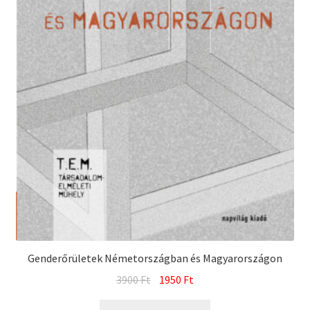
Genderőrületek Németországban és Magyarországon
Original
Current
3900
Ft
1950
Ft
price
price