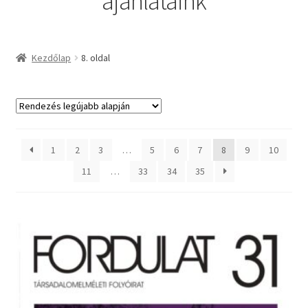
ajánlataink
Kezdőlap
8. oldal
1
2
3
…
5
6
7
8
9
10
11
…
33
34
35