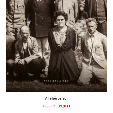
A fehérterror
Original
Current
4900
Ft
3920
Ft
price
price