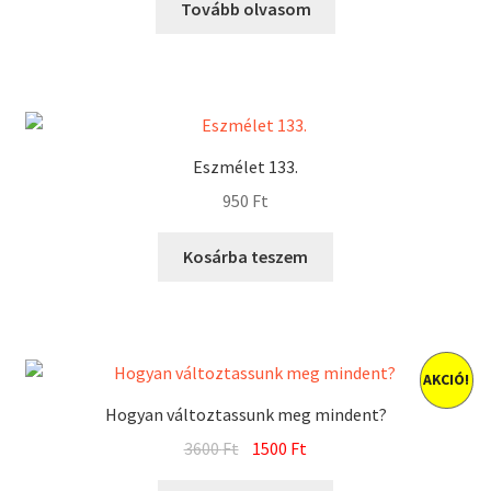
Tovább olvasom
Eszmélet 133.
950
Ft
Kosárba teszem
AKCIÓ!
Hogyan változtassunk meg mindent?
Original
Current
3600
Ft
1500
Ft
price
price