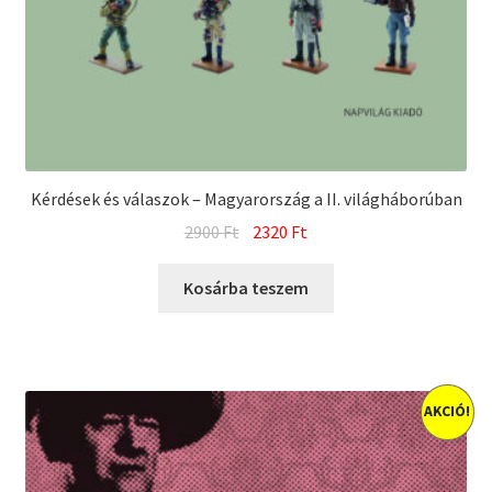
Kérdések és válaszok – Magyarország a II. világháborúban
Original
Current
2900
Ft
2320
Ft
price
price
was:
is:
Kosárba teszem
2900 Ft.
2320 Ft.
AKCIÓ!