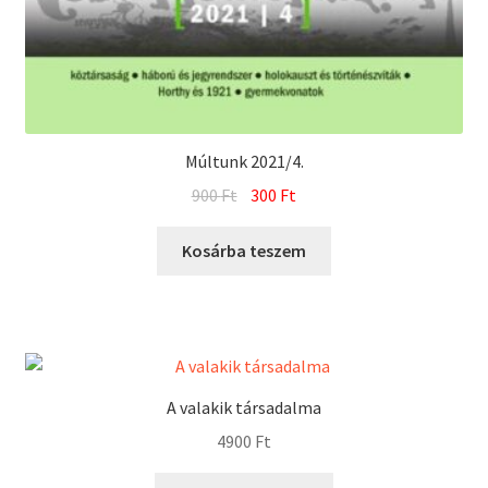
Múltunk 2021/4.
Original
Current
900
Ft
300
Ft
price
price
was:
is:
Kosárba teszem
900 Ft.
300 Ft.
A valakik társadalma
4900
Ft