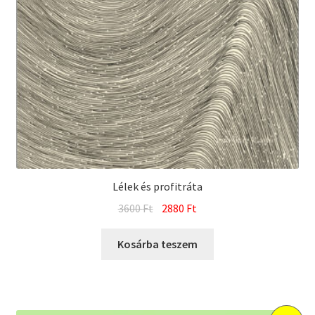
Lélek és profitráta
Original
Current
3600
Ft
2880
Ft
price
price
was:
is:
Kosárba teszem
3600 Ft.
2880 Ft.