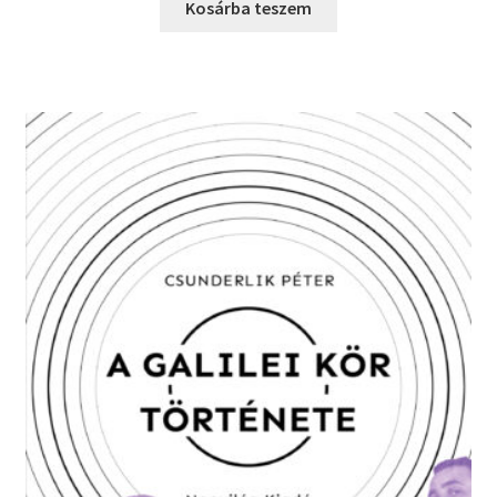
was:
is:
Kosárba teszem
3900 Ft.
1950 Ft.