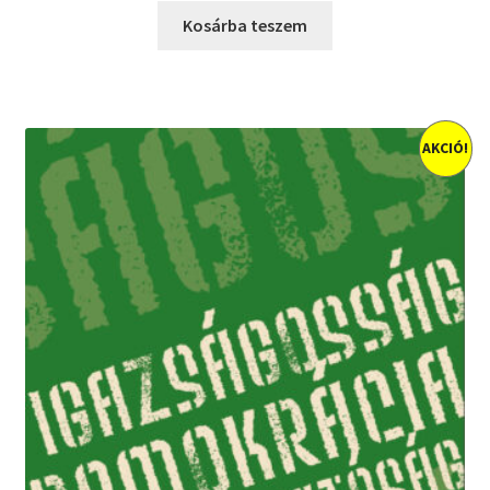
was:
is:
Kosárba teszem
4900 Ft.
3920 Ft.
AKCIÓ!