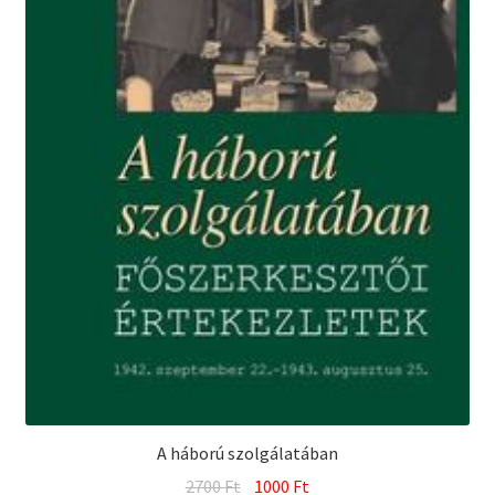
A háború szolgálatában
Original
Current
2700
Ft
1000
Ft