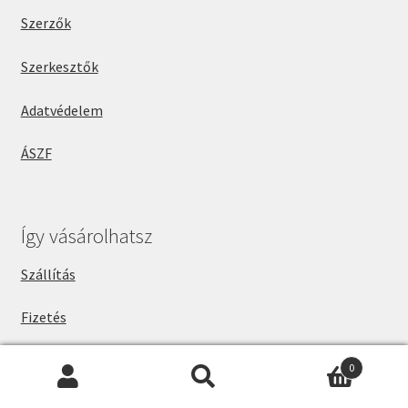
Szerzők
Szerkesztők
Adatvédelem
ÁSZF
Így vásárolhatsz
Szállítás
Fizetés
Átvételi hely
0
Keresés
Keresés