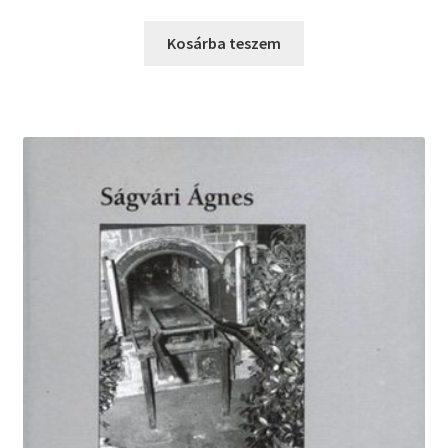
price
price
was:
is:
Kosárba teszem
2700 Ft.
1000 Ft.