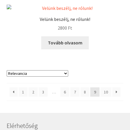
Velünk beszélj, ne rólunk!
2800
Ft
Tovább olvasom
1
2
3
…
6
7
8
9
10
Elérhetőség