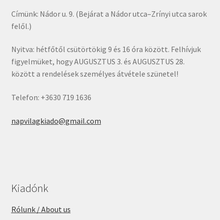
Címünk: Nádor u. 9. (Bejárat a Nádor utca–Zrínyi utca sarok
felől.)
Nyitva: hétfőtől csütörtökig 9 és 16 óra között. Felhívjuk
figyelmüket, hogy AUGUSZTUS 3. és AUGUSZTUS 28.
között a rendelések személyes átvétele szünetel!
Telefon: +3630 719 1636
napvilagkiado@gmail.com
Kiadónk
Rólunk / About us