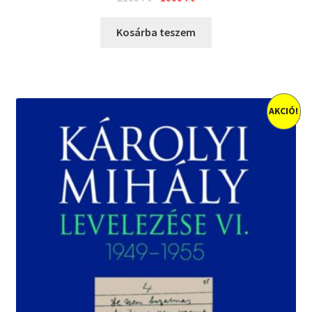
price
price
was:
is:
Kosárba teszem
2100 Ft.
1000 Ft.
AKCIÓ!