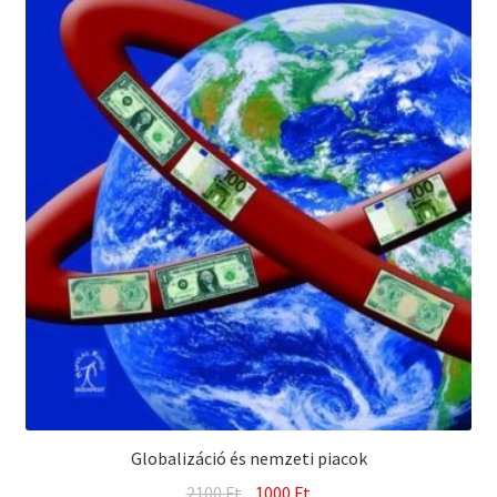
Globalizáció és nemzeti piacok
Original
Current
2100
Ft
1000
Ft