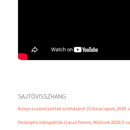
SAJTÓVISSZHANG
Könyv a száműzöttek színházáról (Criticai lapok, 2020. 
Deskriptív hiánypótlás (Laczó Ferenc, Múltunk 2020/3. 