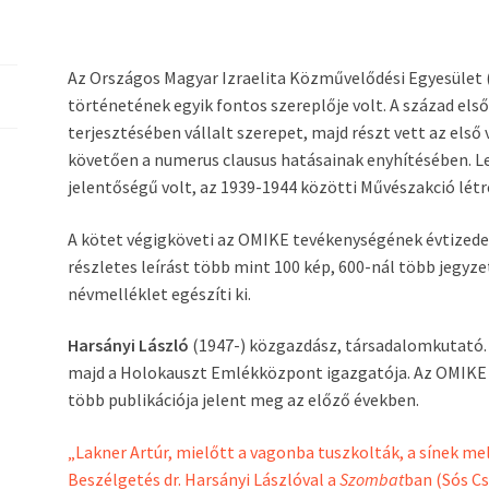
Az Országos Magyar Izraelita Közművelődési Egyesület (
történetének egyik fontos szereplője volt. A század els
terjesztésében vállalt szerepet, majd részt vett az első
követően a numerus clausus hatásainak enyhítésében. L
jelentőségű volt, az 1939-1944 közötti Művészakció lét
A kötet végigköveti az OMIKE tevékenységének évtizedei
részletes leírást több mint 100 kép, 600-nál több jegyze
névmelléklet egészíti ki.
Harsányi László
(1947-) közgazdász, társadalomkutató. 
majd a Holokauszt Emlékközpont igazgatója. Az OMIKE t
több publikációja jelent meg az előző években.
„Lakner Artúr, mielőtt a vagonba tuszkolták, a sínek m
Beszélgetés dr. Harsányi Lászlóval a
Szombat
ban (Sós Cs