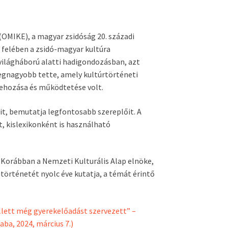
OMIKE), a magyar zsidóság 20. századi
ő felében a zsidó-magyar kultúra
 világháború alatti hadigondozásban, azt
egnagyobb tette, amely kultúrtörténeti
rehozása és működtetése volt.
t, bemutatja legfontosabb szereplőit. A
t, kislexikonként is használható
Korábban a Nemzeti Kulturális Alap elnöke,
örténetét nyolc éve kutatja, a témát érintő
ellett még gyerekelőadást szervezett” –
aba, 2024, március 7.)