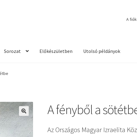
A fió
Sorozat
Előkészületben
Utolsó példányok
tétbe
A fényből a sötétb
🔍
Az Országos Magyar Izraelita K