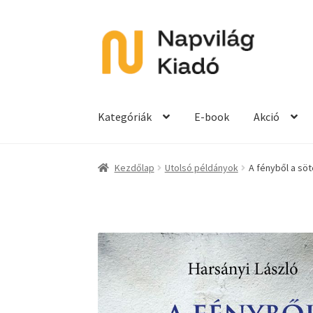
Ugrás
Kilépés
a
a
navigációhoz
tartalomba
Kategóriák
E-book
Akció
Kezdőlap
Utolsó példányok
A fényből a sö