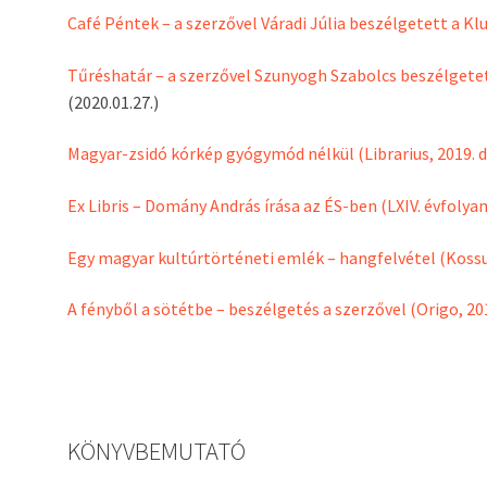
Café Péntek – a szerzővel Váradi Júlia beszélgetett a K
Tűréshatár – a szerzővel Szunyogh Szabolcs beszélgete
(2020.01.27.)
Magyar-zsidó kórkép gyógymód nélkül (Librarius, 2019. 
Ex Libris – Domány András írása az ÉS-ben (LXIV. évfolyam
Egy magyar kultúrtörténeti emlék – hangfelvétel (Kossu
A fényből a sötétbe – beszélgetés a szerzővel (Origo, 201
KÖNYVBEMUTATÓ