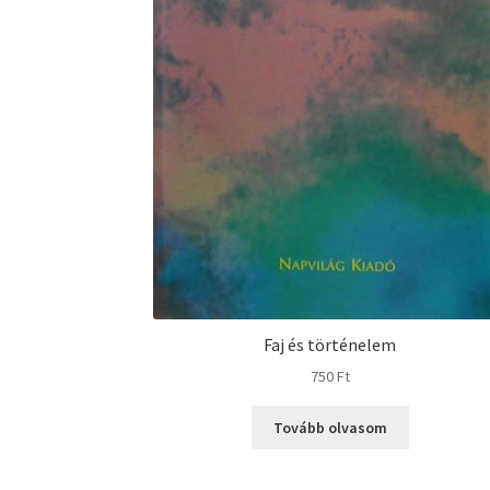
Faj és történelem
750
Ft
Tovább olvasom