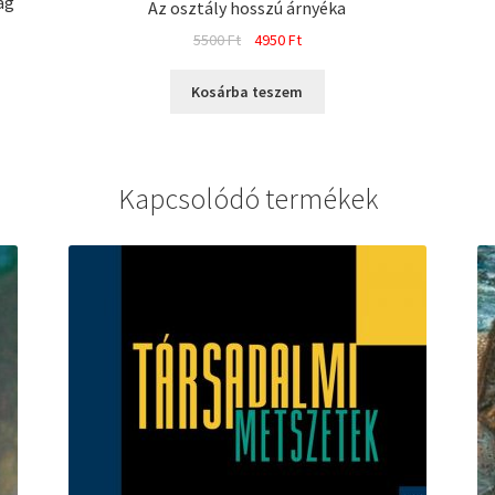
ág
Az osztály hosszú árnyéka
Original
Current
5500
Ft
4950
Ft
price
price
was:
is:
Kosárba teszem
5500 Ft.
4950 Ft.
Kapcsolódó termékek