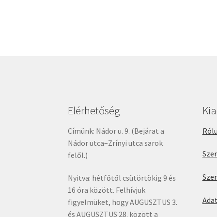
Elérhetőség
Ki
Címünk: Nádor u. 9. (Bejárat a
Rólu
Nádor utca–Zrínyi utca sarok
Sze
felől.)
Sze
Nyitva: hétfőtől csütörtökig 9 és
16 óra között. Felhívjuk
Ada
figyelmüket, hogy AUGUSZTUS 3.
és AUGUSZTUS 28. között a