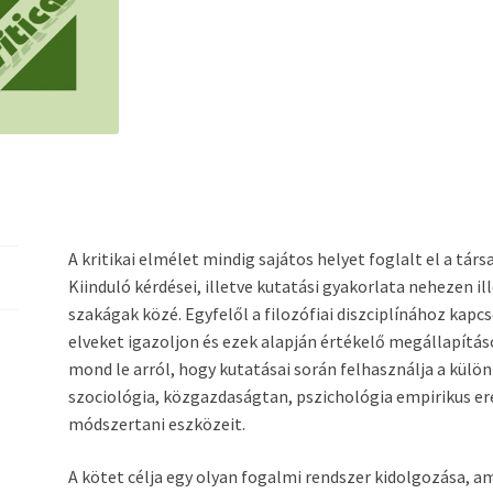
A kritikai elmélet mindig sajátos helyet foglalt el a tá
Kiinduló kérdései, illetve kutatási gyakorlata nehezen
szakágak közé. Egyfelől a filozófiai diszciplínához kapc
elveket igazoljon és ezek alapján értékelő megállapítá
mond le arról, hogy kutatásai során felhasználja a kül
szociológia, közgazdaságtan, pszichológia empirikus er
módszertani eszközeit.
A kötet célja egy olyan fogalmi rendszer kidolgozása, am