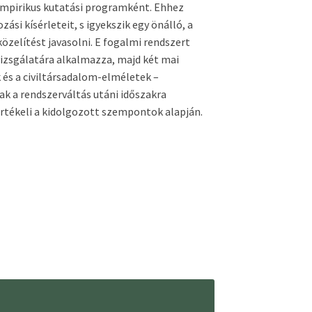
 empirikus kutatási programként. Ehhez
si kísérleteit, s igyekszik egy önálló, a
özelítést javasolni. E fogalmi rendszert
izsgálatára alkalmazza, majd két mai
és a civiltársadalom-elméletek –
ak a rendszerváltás utáni időszakra
rtékeli a kidolgozott szempontok alapján.