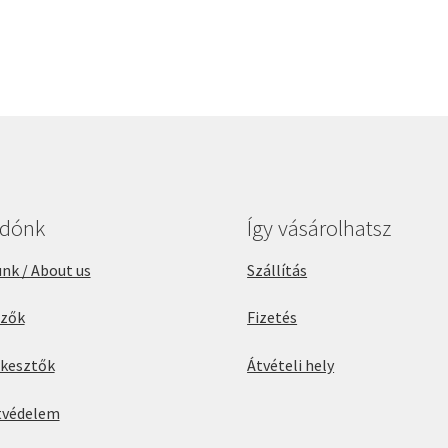
adónk
Így vásárolhatsz
nk / About us
Szállítás
rzők
Fizetés
rkesztők
Átvételi hely
tvédelem