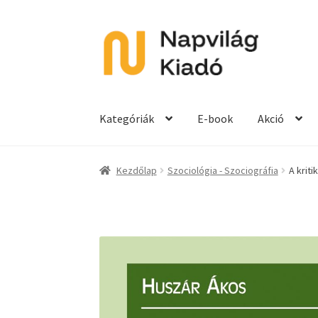
Ugrás
Kilépés
a
a
navigációhoz
tartalomba
Kategóriák
E-book
Akció
Kezdőlap
Szociológia - Szociográfia
A kriti