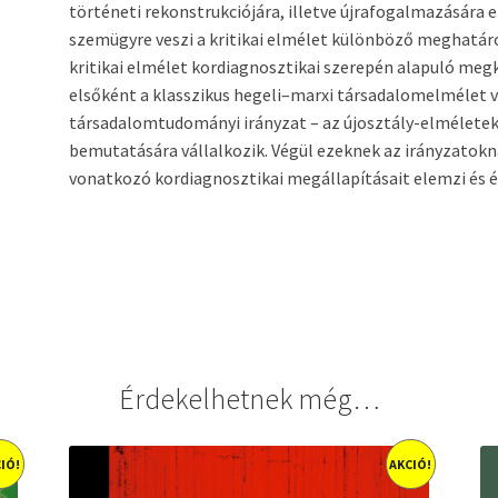
történeti rekonstrukciójára, illetve újrafogalmazására
szemügyre veszi a kritikai elmélet különböző meghatározá
kritikai elmélet kordiagnosztikai szerepén alapuló megk
elsőként a klasszikus hegeli–marxi társadalomelmélet v
társadalomtudományi irányzat – az újosztály-elméletek 
bemutatására vállalkozik. Végül ezeknek az irányzatokn
vonatkozó kordiagnosztikai megállapításait elemzi és é
Érdekelhetnek még…
IÓ!
AKCIÓ!