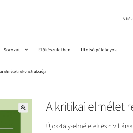
A fió
Sorozat
Előkészületben
Utolsó példányok
kai elmélet rekonstrukciója
A kritikai elmélet 
🔍
Újosztály-elméletek és civiltár