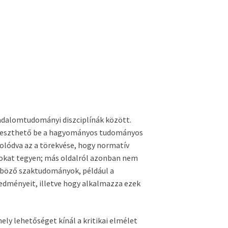
rsadalomtudományi diszciplínák között.
 illeszthető be a hagyományos tudományos
solódva az a törekvése, hogy normatív
sokat tegyen; más oldalról azonban nem
önböző szaktudományok, például a
edményeit, illetve hogy alkalmazza ezek
ely lehetőséget kínál a kritikai elmélet