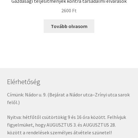
Gazdasági teljesítmények kontra társadalmi elvárások
2600
Ft
Tovább olvasom
Elérhetőség
Címünk: Nádor u. 9. (Bejárat a Nádor utca–Zrínyi utca sarok
felől.)
Nyitva: hétfőtől csütörtökig 9 és 16 óra között. Felhívjuk
figyelmüket, hogy AUGUSZTUS 3. és AUGUSZTUS 28.
között a rendelések személyes átvétele szünetel!