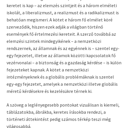
keretet is kap – az elemzés szintjeit és a három elméleti
iskolát, a liberalizmust, a realizmust és a radikalizmust is
behatóan megismeri. A kötet e három fő elmélet köré
szerveződik, hiszen ezek adják a világban történő
események fő értelmezési kereteit. A szerző továbbá az
elemzési szintek mindegyikének – a nemzetközi
rendszernek, az államnak és az egyénnek is – szentel egy-
egy fejezetet, illetve az államok közötti kapcsolatok fő
vezérvonalai – a biztonság és a gazdaság kérdése – is külön
fejezeteket kapnak. A kötet a nemzetközi
intézményeknek és a globális problémáknak is szentel
egy-egy fejezetet, amelyek a nemzetközi illetve globális
méretű kérdésekre és kezelésükre térnek ki.
A szöveg a leglényegesebb pontokat vizuálisan is kiemeli,
táblázatokba, ábrákba, keretes írásokba rendezi, a
történeti áttekintést pedig számos térkép teszi még
világosabbá.