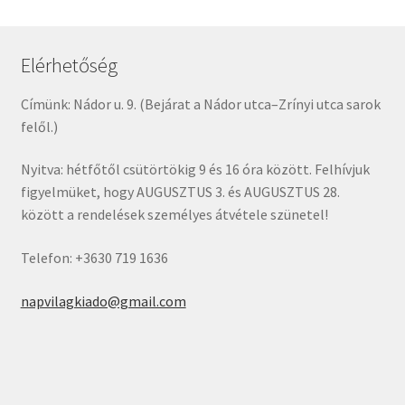
Elérhetőség
Címünk: Nádor u. 9. (Bejárat a Nádor utca–Zrínyi utca sarok
felől.)
Nyitva: hétfőtől csütörtökig 9 és 16 óra között. Felhívjuk
figyelmüket, hogy AUGUSZTUS 3. és AUGUSZTUS 28.
között a rendelések személyes átvétele szünetel!
Telefon: +3630 719 1636
napvilagkiado@gmail.com