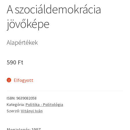
A szociáldemokrácia
jövőképe
Alapértékek
590
Ft
Elfogyott
ISBN:
9639082058
Kategória:
Politika - Politológia
Szerző:
Vitányi Iván
Megjelenés: 1997