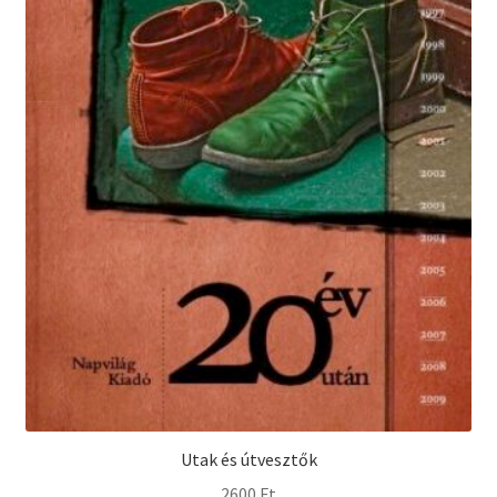
Utak és útvesztők
2600
Ft