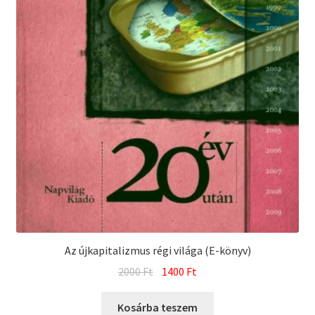
Az újkapitalizmus régi világa (E-könyv)
Original
Current
2000
Ft
1400
Ft
price
price
was:
is:
Kosárba teszem