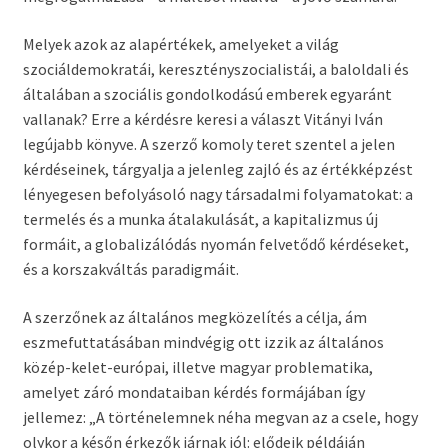
Melyek azok az alapértékek, amelyeket a világ
szociáldemokratái, keresztényszocialistái, a baloldali és
általában a szociális gondolkodású emberek egyaránt
vallanak? Erre a kérdésre keresi a választ Vitányi Iván
legújabb könyve. A szerző komoly teret szentel a jelen
kérdéseinek, tárgyalja a jelenleg zajló és az értékképzést
lényegesen befolyásoló nagy társadalmi folyamatokat: a
termelés és a munka átalakulását, a kapitalizmus új
formáit, a globalizálódás nyomán felvetődő kérdéseket,
és a korszakváltás paradigmáit.
A szerzőnek az általános megközelítés a célja, ám
eszmefuttatásában mindvégig ott izzik az általános
közép-kelet-európai, illetve magyar problematika,
amelyet záró mondataiban kérdés formájában így
jellemez: „A történelemnek néha megvan az a csele, hogy
olykor a későn érkezők járnak jól: elődeik példáján