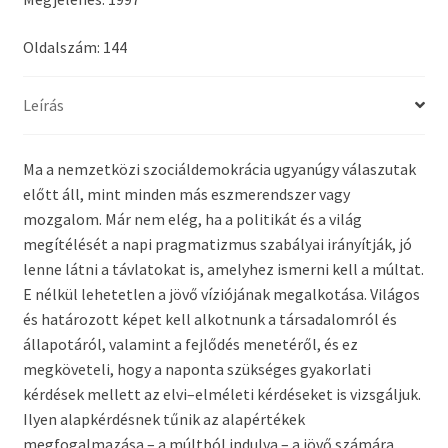
Oldalszám: 144
Leírás
Ma a nemzetközi szociáldemokrácia ugyanúgy válaszutak
előtt áll, mint minden más eszmerendszer vagy
mozgalom. Már nem elég, ha a politikát és a világ
megítélését a napi pragmatizmus szabályai irányítják, jó
lenne látni a távlatokat is, amelyhez ismerni kell a múltat.
E nélkül lehetetlen a jövő víziójának megalkotása. Világos
és határozott képet kell alkotnunk a társadalomról és
állapotáról, valamint a fejlődés menetéről, és ez
megköveteli, hogy a naponta szükséges gyakorlati
kérdések mellett az elvi–elméleti kérdéseket is vizsgáljuk.
Ilyen alapkérdésnek tűnik az alapértékek
megfogalmazása – a múltból indulva – a jövő számára.