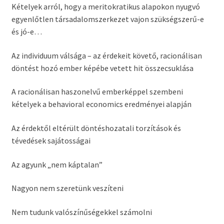
Kételyek arról, hogy a meritokratikus alapokon nyugvó
egyenlőtlen társadalomszerkezet vajon szükségszerű-e
és jó-e…
Az individuum válsága – az érdekeit követő, racionálisan
döntést hozó ember képébe vetett hit összecsuklása
A racionálisan haszonelvű emberképpel szembeni
kételyek a behavioral economics
eredményei alapján
Az érdektől eltérült döntéshozatali torzítások és
tévedések sajátosságai
Az agyunk „nem káptalan”
Nagyon nem szeretünk veszíteni
Nem tudunk valószínűségekkel számolni