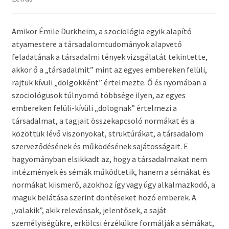
Amikor Émile Durkheim, a szociológia egyik alapító
atyamestere a társadalomtudományok alapvető
feladatának a társadalmi tények vizsgálatát tekintette,
akkor ő a „társadalmit” mint az egyes embereken felüli,
rajtuk kívüli „dolgokként” értelmezte. Ő és nyomában a
szociológusok túlnyomó többsége ilyen, az egyes
embereken felüli-kívüli „dolognak” értelmezi a
társadalmat, a tagjait összekapcsoló normákat és a
közöttük lévő viszonyokat, struktúrákat, a társadalom
szerveződésének és működésének sajátosságait. E
hagyományban elsikkadt az, hogy a társadalmakat nem
intézmények és sémák működtetik, hanem a sémákat és
normákat kiismerő, azokhoz így vagy úgy alkalmazkodó, a
maguk belátása szerint döntéseket hozó emberek. A
„valakik”, akik relevánsak, jelentősek, a saját
személyiségükre, erkölcsi érzékükre formálják a sémákat,