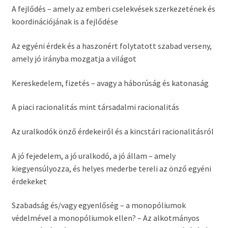
A fejlődés – amely az emberi cselekvések szerkezetének és
koordinációjának is a fejlődése
Az egyéni érdek és a haszonért folytatott szabad verseny,
amely jó irányba mozgatja a világot
Kereskedelem, fizetés – avagy a háborúság és katonaság
A piaci racionalitás mint társadalmi racionalitás
Az uralkodók önző érdekeiről és a kincstári racionalitásról
A jó fejedelem, a jó uralkodó, a jó állam – amely
kiegyensúlyozza, és helyes mederbe tereli az önző egyéni
érdekeket
Szabadság és/vagy egyenlőség – a monopóliumok
védelmével a monopóliumok ellen? –
Az alkotmányos