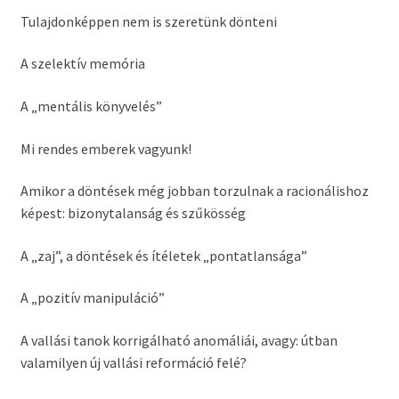
Tulajdonképpen nem is szeretünk dönteni
A szelektív memória
A „mentális könyvelés”
Mi rendes emberek vagyunk!
Amikor a döntések még jobban torzulnak a racionálishoz
képest: bizonytalanság és szűkösség
A „zaj”, a döntések és ítéletek „pontatlansága”
A „pozitív manipuláció”
A vallási tanok korrigálható anomáliái, avagy: útban
valamilyen új vallási reformáció felé?