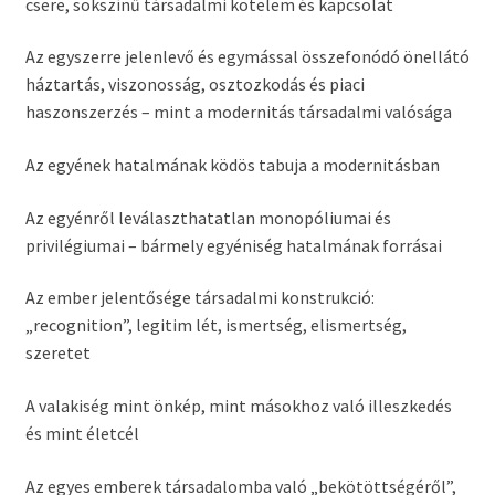
csere, sokszínű társadalmi kötelem és kapcsolat
Az egyszerre jelenlevő és egymással összefonódó önellátó
háztartás, viszonosság,
osztozkodás és piaci
haszonszerzés – mint a modernitás társadalmi valósága
Az egyének hatalmának ködös tabuja a modernitásban
Az egyénről leválaszthatatlan monopóliumai és
privilégiumai – bármely egyéniség
hatalmának forrásai
Az ember jelentősége társadalmi konstrukció:
„recognition”, legitim lét, ismertség, elismertség,
szeretet
A valakiség mint önkép, mint másokhoz való illeszkedés
és mint életcél
Az egyes emberek társadalomba való „bekötöttségéről”,