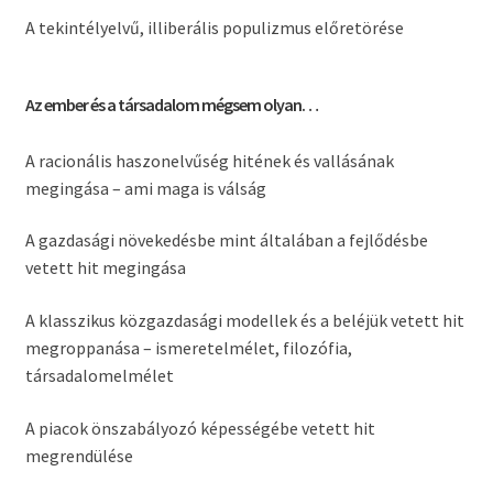
A tekintélyelvű, illiberális populizmus előretörése
Az ember és a társadalom mégsem olyan…
A racionális haszonelvűség hitének és vallásának
megingása – ami maga is válság
A gazdasági növekedésbe mint általában a fejlődésbe
vetett hit megingása
A klasszikus közgazdasági modellek és a beléjük vetett hit
megroppanása –
ismeretelmélet, filozófia,
társadalomelmélet
A piacok önszabályozó képességébe vetett hit
megrendülése