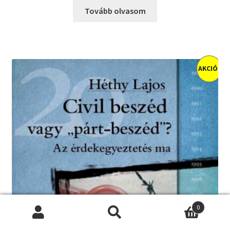
Tovább olvasom
AKCIÓ!
0
Keresés
Keresés