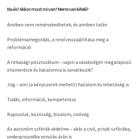
Na és? Akkor most mi van? Merre van kifelé?
Amiben nem reménykedhetek, és amiben talán
Problémamegoldás, a rend visszaállítása meg a
reformáció
A ritkasági posztulátum – vajon a valakiséget megalapozó
elismerésre és hatalomra is
vonatkozik?
Jog – ami (a kényszerek mellett) hatalom és lehetőség is
Tudás, információ, kompetencia
Kapcsolat, közösség, bizalom, civilség
Az autonóm szférák védelme – akár a civil, privát szférába,
undergroundba vonulás árán is