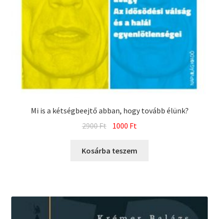
Mi is a kétségbeejtő abban, hogy tovább élünk?
Original
Current
2900
Ft
1000
Ft
price
price
was:
is:
Kosárba teszem
2900 Ft.
1000 Ft.