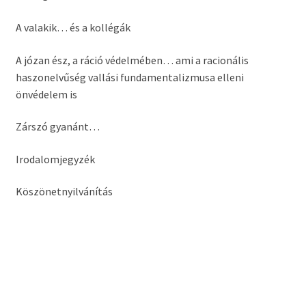
A valakik… és a kollégák
A józan ész, a ráció védelmében… ami a racionális
haszonelvűség vallási fundamentalizmusa elleni
önvédelem is
Zárszó gyanánt…
Irodalomjegyzék
Köszönetnyilvánítás