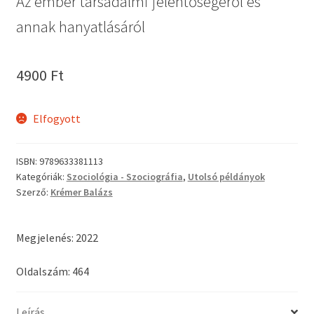
Az ember társadalmi jelentőségéről és
annak hanyatlásáról
4900
Ft
Elfogyott
ISBN:
9789633381113
Kategóriák:
Szociológia - Szociográfia
,
Utolsó példányok
Szerző:
Krémer Balázs
Megjelenés: 2022
Oldalszám: 464
Leírás