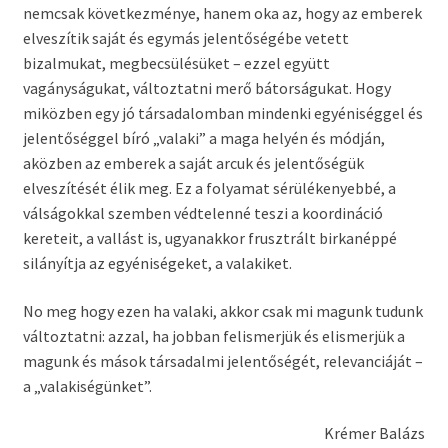
nemcsak következménye, hanem oka az, hogy az emberek
elveszítik saját és egymás jelentőségébe vetett
bizalmukat, megbecsülésüket – ezzel együtt
vagányságukat, változtatni merő bátorságukat. Hogy
miközben egy jó társadalomban mindenki egyéniséggel és
jelentőséggel bíró „valaki” a maga helyén és módján,
aközben az emberek a saját arcuk és jelentőségük
elveszítését élik meg. Ez a folyamat sérülékenyebbé, a
válságokkal szemben védtelenné teszi a koordináció
kereteit, a vallást is, ugyanakkor frusztrált birkanéppé
silányítja az egyéniségeket, a valakiket.
No meg hogy ezen ha valaki, akkor csak mi magunk tudunk
változtatni: azzal, ha jobban felismerjük és elismerjük a
magunk és mások társadalmi jelentőségét, relevanciáját –
a „valakiségünket”.
Krémer Balázs