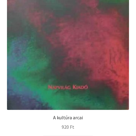
A kultúra arcai
920
Ft