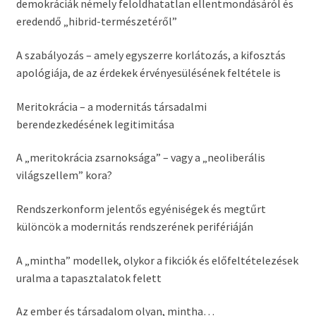
demokráciák némely feloldhatatlan ellentmondásáról és
eredendő „hibrid-természetéről”
A szabályozás – amely egyszerre korlátozás, a kifosztás
apológiája, de az érdekek
érvényesülésének feltétele is
Meritokrácia – a modernitás társadalmi
berendezkedésének legitimitása
A „meritokrácia zsarnoksága” – vagy a „neoliberális
világszellem” kora?
Rendszerkonform jelentős egyéniségek és megtűrt
különcök a modernitás rendszerének perifériáján
A „mintha” modellek, olykor a fikciók és előfeltételezések
uralma a tapasztalatok felett
Az ember és társadalom olyan, mintha…