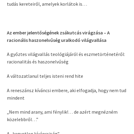
tudás kereteiről, amelyek korlátok is…
Az ember jelentőségének zsákutcás virágzása – A
racionális haszonelvűség uralkodó világvallása
A győztes világvallás teológiájáról és eszmetörténetéről:
racionalitás és haszonelvűség
A változatlanul teljes isteni rend hite
A reneszánsz kíváncsi embere, aki elfogadja, hogy nem tud
mindent
„Nem mind arany, ami fénylik!… de azért megnézném
közelebbről…”
A „kegyetlen kíváncsiság”