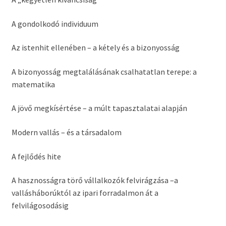
A gondolkodó individuum
Az istenhit ellenében – a kétely és a bizonyosság
A bizonyosság megtalálásának csalhatatlan terepe: a
matematika
A jövő megkísértése – a múlt tapasztalatai alapján
Modern vallás – és a társadalom
A fejlődés hite
A hasznosságra törő vállalkozók felvirágzása –a
vallásháborúktól az ipari forradalmon át a
felvilágosodásig