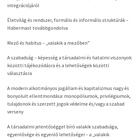
integrációjáról
Életvilág és rendszer, formális és informális struktúrák –
Habermast továbbgondolva
Mező és habitus – „valakik a mezőben”
A szabadság – képesség a társadalmi és hatalmi viszonyok
közötti tájékozódásra és a
lehetőségek közötti
választásra
A modern alkotmányos jogállam és kapitalizmus nagy és
bonyolult ellentmondása: monopóliumok, privilégiumok,
tulajdonok és szerzett jogok védelme és/vagy a szabad
verseny
A társadalmi jelentőséggel bíró valakik szabadsága,
egyenlősége és egyenlő lehetőségei – a „valakik