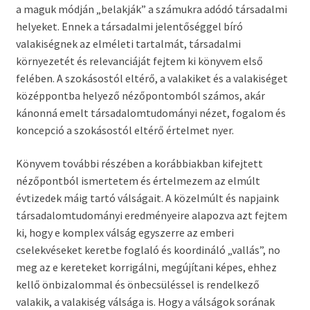
a maguk módján „belakják” a számukra adódó társadalmi
helyeket. Ennek a társadalmi jelentőséggel bíró
valakiségnek az elméleti tartalmát, társadalmi
környezetét és relevanciáját fejtem ki könyvem első
felében. A szokásostól eltérő, a valakiket és a valakiséget
középpontba helyező nézőpontomból számos, akár
kánonná emelt társadalomtudományi nézet, fogalom és
koncepció a szokásostól eltérő értelmet nyer.
Könyvem további részében a korábbiakban kifejtett
nézőpontból ismertetem és értelmezem az elmúlt
évtizedek máig tartó válságait. A közelmúlt és napjaink
társadalomtudományi eredményeire alapozva azt fejtem
ki, hogy e komplex válság egyszerre az emberi
cselekvéseket keretbe foglaló és koordináló „vallás”, no
meg az e kereteket korrigálni, megújítani képes, ehhez
kellő önbizalommal és önbecsüléssel is rendelkező
valakik, a valakiség válsága is. Hogy a válságok sorának