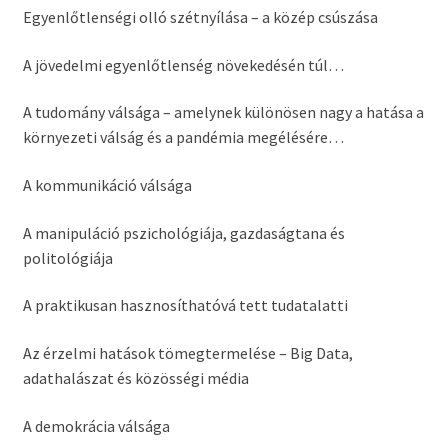
Egyenlőtlenségi olló szétnyílása – a közép csúszása
A jövedelmi egyenlőtlenség növekedésén túl…
A tudomány válsága – amelynek különösen nagy a hatása a
környezeti válság és a pandémia megélésére…
A kommunikáció válsága
A manipuláció pszichológiája, gazdaságtana és
politológiája
A praktikusan hasznosíthatóvá tett tudatalatti
Az érzelmi hatások tömegtermelése – Big Data,
adathalászat és közösségi média
A demokrácia válsága