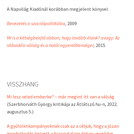
A Napvilág Kiadónál korábban megjelent könyvei:
Bevezetés a szociálpolitikába
,
2009
Mi is a kétségbeejtő abban, hogy tovább élünk? avagy: Az
idősödési válság és a halál egyenlőtlenségei
,
2015
VISSZHANG
Mi lesz veled emberke? – már megint itt van a válság
(Szerbhorváth György kritikája az Átlátszó.hu-n, 2022.
augusztus 5.)
A gyűlöletkampányoknak csak az a céljuk, hogy a józan
gondolkodás helyett a bizonytalanságban vergődve