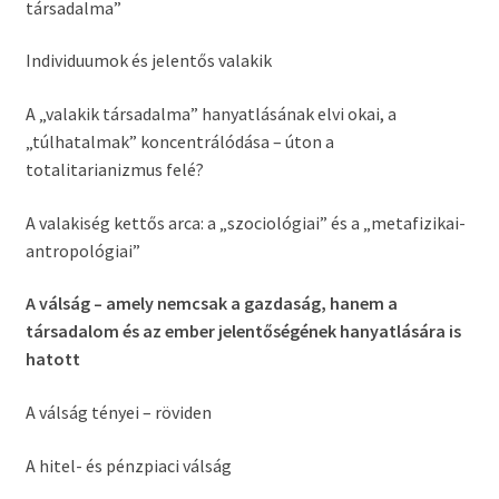
társadalma”
Individuumok és jelentős valakik
A „valakik társadalma” hanyatlásának elvi okai, a
„túlhatalmak” koncentrálódása – úton a
totalitarianizmus felé?
A valakiség kettős arca: a „szociológiai” és a „metafizikai-
antropológiai”
A válság – amely nemcsak a gazdaság, hanem a
társadalom és az ember jelentőségének hanyatlására is
hatott
A válság tényei – röviden
A hitel- és pénzpiaci válság