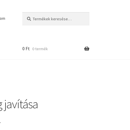
Keresés
Keresés
kom
a
következőre:
0
Ft
0 termék
 javítása
l