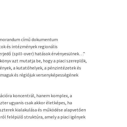
r Memorandum című dokumentum
tok és intézmények regionális
rjedő (spill-over) hatások érvényesülnek…”
könyv azt mutatja be, hogy a piaci szereplők,
zmények, a kutatóhelyek, a pénzintézetek és
maguk és régiójuk versenyképességének
ációra koncentrál, hanem komplex, a
zter ugyanis csak akkor életképes, ha
laszterek kialakulása és működése alapvetően
ól felépülő struktúra, amely a piaci igények