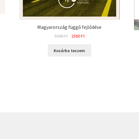
Magyarország függő fejlődése
Original
Current
3200
Ft
2560
Ft
price
price
was:
is:
Kosárba teszem
3200 Ft.
2560 Ft.