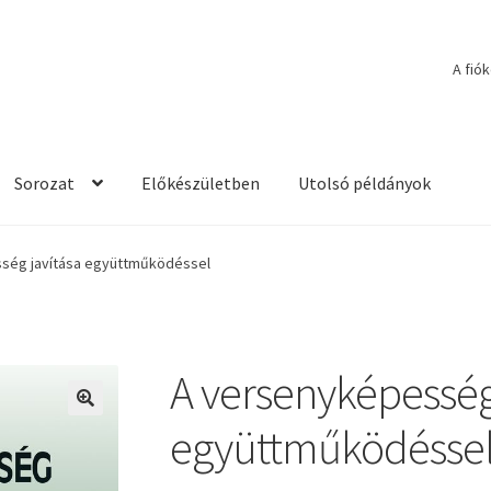
A fió
Sorozat
Előkészületben
Utolsó példányok
ség javítása együttműködéssel
A versenyképesség
🔍
együttműködésse