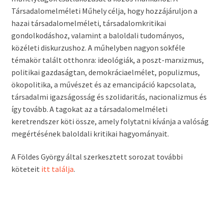
Társadalomelméleti Műhely célja, hogy hozzájáruljon a
hazai társadalomelméleti, társadalomkritikai
gondolkodáshoz, valamint a baloldali tudományos,
közéleti diskurzushoz. A műhelyben nagyon sokféle
témakör talált otthonra: ideológiák, a poszt-marxizmus,
politikai gazdaságtan, demokráciaelmélet, populizmus,
ökopolitika, a művészet és az emancipáció kapcsolata,
társadalmi igazságosság és szolidaritás, nacionalizmus és
így tovább. A tagokat az a társadalomelméleti
keretrendszer köti össze, amely folytatni kívánja a valóság
megértésének baloldali kritikai hagyományait.
A Földes György által szerkesztett sorozat további
köteteit
itt találja
.