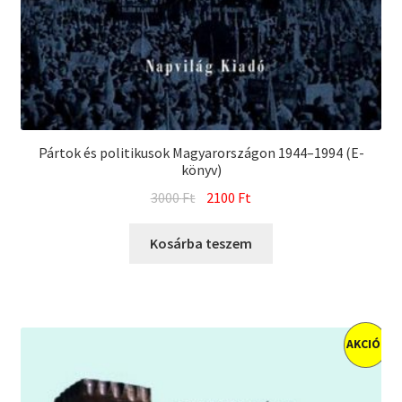
Pártok és politikusok Magyarországon 1944–1994 (E-
könyv)
Original
Current
3000
Ft
2100
Ft
price
price
was:
is:
Kosárba teszem
3000 Ft.
2100 Ft.
AKCIÓ!