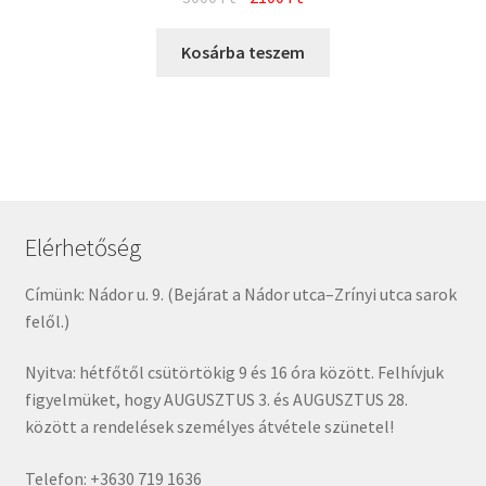
price
price
was:
is:
Kosárba teszem
3000 Ft.
2100 Ft.
Elérhetőség
Címünk: Nádor u. 9. (Bejárat a Nádor utca–Zrínyi utca sarok
felől.)
Nyitva: hétfőtől csütörtökig 9 és 16 óra között. Felhívjuk
figyelmüket, hogy AUGUSZTUS 3. és AUGUSZTUS 28.
között a rendelések személyes átvétele szünetel!
Telefon: +3630 719 1636