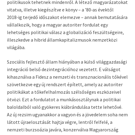
politikusok tehetnek mindenről. A létező magyarázatokat
vitatva, illetve kiegészítve e könyv – a ’80‑as évektől
2018‑ig terjedő időszakot elemezve – annak bemutatására
vállalkozik, hogy a magyar autoriter fordulat egy
lehetséges politikai válasz a globalizáció feszültségeire,
illeszkedve a hibrid államkapitalizmusok nemzetközi
világába.
Szociális fejlesztő állam hiányában a külső világgazdasági
integráció belső dezintegrációhoz vezetett. E válságot
kihasználva a Fidesz a nemzeti és transznacionális tőkével
szövetkezve egy új rendszert épített, amely az autoriter
politikákat a tőkefelhalmozás szélsőséges eszközeivel
ötvözi. Ezt a fordulatot a munkásosztálynak a politikai
baloldalból való gyökeres kiábrándulása tette lehetővé.
Az új rezsim ugyanakkor a vagyon és a jövedelem soha nem
látott újraelosztását hajtja végre, lentről felfelé, a
nemzeti burzsoázia javára, konzerválva Magyarország