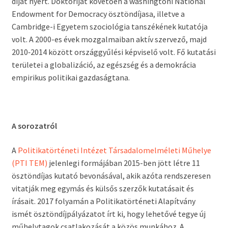
díjat nyert. Doktoriját követően a washingtoni National
Endowment for Democracy ösztöndíjasa, illetve a
Cambridge-i Egyetem szociológia tanszékének kutatója
volt. A 2000-es évek mozgalmaiban aktív szervező, majd
2010‑2014 között országgyűlési képviselő volt. Fő kutatási
területei a globalizáció, az egészség és a demokrácia
empirikus politikai gazdaságtana.
A sorozatról
A
Politikatörténeti Intézet Társadalomelméleti Műhelye
(PTI TEM)
jelenlegi formájában 2015-ben jött létre 11
ösztöndíjas kutató bevonásával, akik azóta rendszeresen
vitatják meg egymás és külsős szerzők kutatásait és
írásait. 2017 folyamán a Politikatörténeti Alapítvány
ismét ösztöndíjpályázatot írt ki, hogy lehetővé tegye új
műhelytagok csatlakozását a közös munkához. A