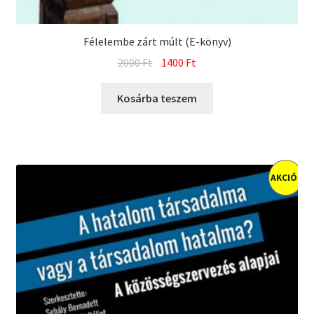
Félelembe zárt múlt (E-könyv)
Original
Current
2000
Ft
1400
Ft
price
price
was:
is:
Kosárba teszem
2000 Ft.
1400 Ft.
AKCIÓ!