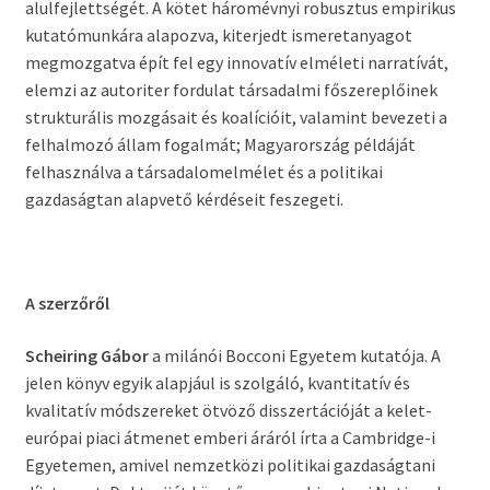
alulfejlettségét. A kötet háromévnyi robusztus empirikus
kutatómunkára alapozva, kiterjedt ismeretanyagot
megmozgatva épít fel egy innovatív elméleti narratívát,
elemzi az autoriter fordulat társadalmi főszereplőinek
strukturális mozgásait és koalícióit, valamint bevezeti a
felhalmozó állam fogalmát; Magyarország példáját
felhasználva a társadalomelmélet és a politikai
gazdaságtan alapvető kérdéseit feszegeti.
A szerzőről
Scheiring Gábor
a milánói Bocconi Egyetem kutatója. A
jelen könyv egyik alapjául is szolgáló, kvantitatív és
kvalitatív módszereket ötvöző disszertációját a kelet-
európai piaci átmenet emberi áráról írta a Cambridge-i
Egyetemen, amivel nemzetközi politikai gazdaságtani