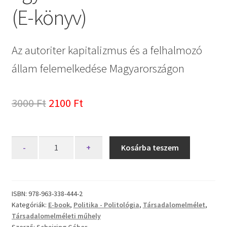
(E-könyv)
Az autoriter kapitalizmus és a felhalmozó
állam felemelkedése Magyarországon
Original
Current
3000
Ft
2100
Ft
price
price
was:
is:
Egy
-
+
Kosárba teszem
demokrácia
3000 Ft.
2100 Ft.
halála
(E-
könyv)
ISBN:
978-963-338-444-2
Kategóriák:
E-book
,
Politika - Politológia
,
Társadalomelmélet
,
mennyiség
Társadalomelméleti műhely
Szerző:
Scheiring Gábor