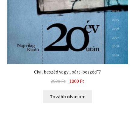
Civil beszéd vagy „párt-beszéd”?
Original
Current
2600
Ft
1000
Ft
price
price
was:
is:
Tovább olvasom
2600 Ft.
1000 Ft.