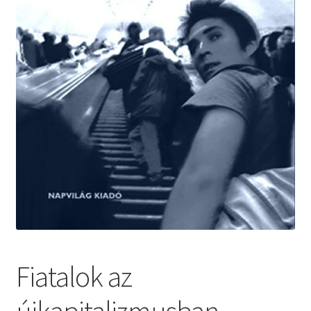
Fiatalok az
újkapitalizmusban