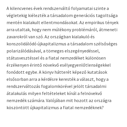
A kilencvenes évek rendszerváltó folyamatai szinte a
végletekig kiélezték a társadalom generációs tagoltsága
mentén kialakult ellentmondásokat. Az empirikus tények
arra utaltak, hogy nem múlékony problémáról, átmeneti
zavarokról van szó. Az országban kialakuló és
konszolidálódó újkapitalizmus a társadalom szélsőséges
polarizálódásával, a tömeges elszegényedéssel,
státusvesztéssel és a fiatal nemzedéket különösen
érzékenyen érintő növekvő esélyegyenlőtlenségekkel
fonódott egybe. A könyv hátterét képező kutatások
elsősorban arra a kérdésre keresték a választ, hogy a
rendszerváltozás fogalomkörével jelölt társadalmi
átalakulás milyen feltételeket kínál a felnövekvő
nemzedék számára. Valójában mit hozott az országra
köszöntött újkapitalizmus a fiatal nemzedéknek?