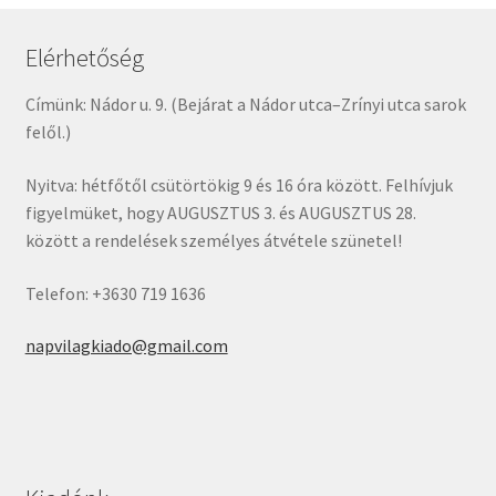
Elérhetőség
Címünk: Nádor u. 9. (Bejárat a Nádor utca–Zrínyi utca sarok
felől.)
Nyitva: hétfőtől csütörtökig 9 és 16 óra között. Felhívjuk
figyelmüket, hogy AUGUSZTUS 3. és AUGUSZTUS 28.
között a rendelések személyes átvétele szünetel!
Telefon: +3630 719 1636
napvilagkiado@gmail.com