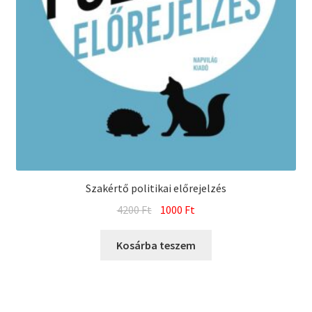
Szakértő politikai előrejelzés
Original
Current
4200
Ft
1000
Ft
price
price
was:
is:
Kosárba teszem
4200 Ft.
1000 Ft.