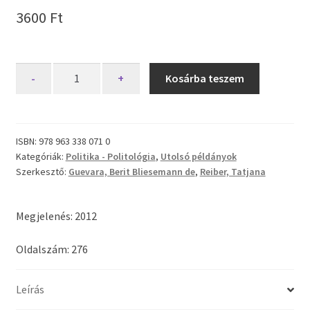
3600
Ft
Karizma
-
+
Kosárba teszem
és
hatalom
mennyiség
ISBN:
978 963 338 071 0
Kategóriák:
Politika - Politológia
,
Utolsó példányok
Szerkesztő:
Guevara, Berit Bliesemann de
,
Reiber, Tatjana
Megjelenés: 2012
Oldalszám: 276
Leírás