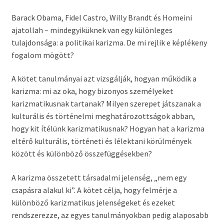
Barack Obama, Fidel Castro, Willy Brandt és Homeini
ajatollah – mindegyiküknek van egy különleges
tulajdonsága: a politikai karizma. De mi rejlik e képlékeny
fogalom mögött?
A kötet tanulmányai azt vizsgálják, hogyan működik a
karizma: mi az oka, hogy bizonyos személyeket
karizmatikusnak tartanak? Milyen szerepet játszanak a
kulturális és történelmi meghatározottságok abban,
hogy kit ítélünk karizmatikusnak? Hogyan hat a karizma
eltérő kulturális, történeti és lélektani körülmények
között és különböző összefüggésekben?
A karizma összetett társadalmi jelenség, „nem egy
csapásra alakul ki”. A kötet célja, hogy felmérje a
különböző karizmatikus jelenségeket és ezeket
rendszerezze, az egyes tanulmányokban pedig alaposabb