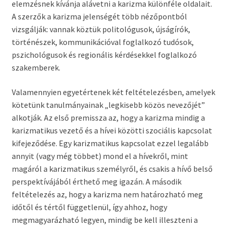
elemzésnek kívánja alávetni a karizma különféle oldalait.
A szerzők a karizma jelenségét több nézőpontból
vizsgálják: vannak köztük politológusok, újságírók,
történészek, kommunikációval foglalkozó tudósok,
pszichológusok és regionális kérdésekkel foglalkozó
szakemberek.
Valamennyien egyetértenek két feltételezésben, amelyek
kötetünk tanulmányainak „legkisebb közös nevezőjét”
alkotják. Az első premissza az, hogy a karizma mindig a
karizmatikus vezető és a hívei közötti szociális kapcsolat
kifejeződése. Egy karizmatikus kapcsolat ezzel legalább
annyit (vagy még többet) mond el a hívekről, mint
magáról a karizmatikus személyről, és csakis a hívő belső
perspektívájából érthető meg igazán. A második
feltételezés az, hogy a karizma nem határozható meg
időtől és tértől függetlenül, így ahhoz, hogy
megmagyarázható legyen, mindig be kell illeszteni a