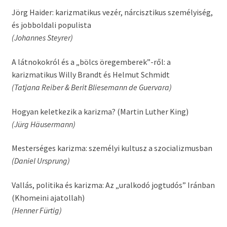
Jörg Haider: karizmatikus vezér, nárcisztikus személyiség,
és jobboldali populista
(Johannes Steyrer)
A látnokokról és a „bölcs öregemberek”-ről: a
karizmatikus Willy Brandt és Helmut Schmidt
(Tatjana Reiber & Berit Bliesemann de Guervara)
Hogyan keletkezik a karizma? (Martin Luther King)
(Jürg Häusermann)
Mesterséges karizma: személyi kultusz a szocializmusban
(Daniel Ursprung)
Vallás, politika és karizma: Az „uralkodó jogtudós” Iránban
(Khomeini ajatollah)
(Henner Fürtig)