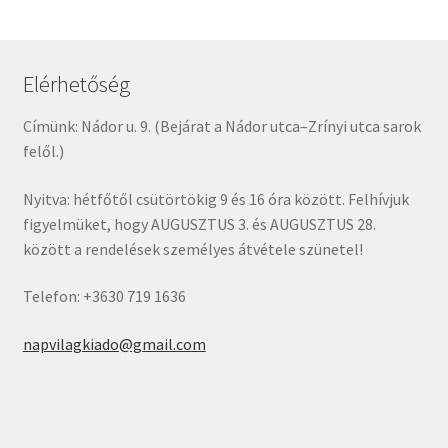
Elérhetőség
Címünk: Nádor u. 9. (Bejárat a Nádor utca–Zrínyi utca sarok
felől.)
Nyitva: hétfőtől csütörtökig 9 és 16 óra között. Felhívjuk
figyelmüket, hogy AUGUSZTUS 3. és AUGUSZTUS 28.
között a rendelések személyes átvétele szünetel!
Telefon: +3630 719 1636
napvilagkiado@gmail.com