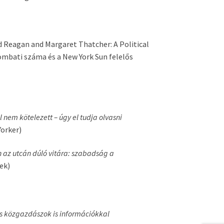
d Reagan and Margaret Thatcher: A Political
ombati száma és a New York Sun felelős
 nem kötelezett – úgy el tudja olvasni
orker)
 az utcán dúló vitára: szabadság a
ek)
s közgazdászok is információkkal