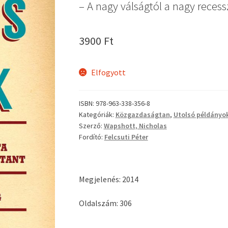
– A nagy válságtól a nagy recess
3900
Ft
Elfogyott
ISBN:
978-963-338-356-8
Kategóriák:
Közgazdaságtan
,
Utolsó példányo
Szerző:
Wapshott, Nicholas
Fordító:
Felcsuti Péter
Megjelenés: 2014
Oldalszám: 306