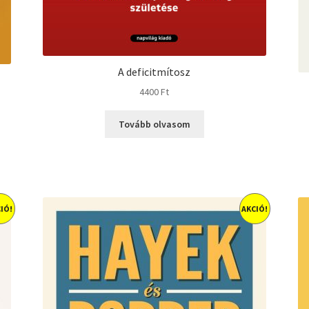
A deficitmítosz
4400
Ft
Tovább olvasom
IÓ!
AKCIÓ!