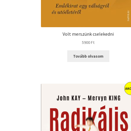
Volt merszünk cselekedni
5900
Ft
Tovább olvasom
AKC