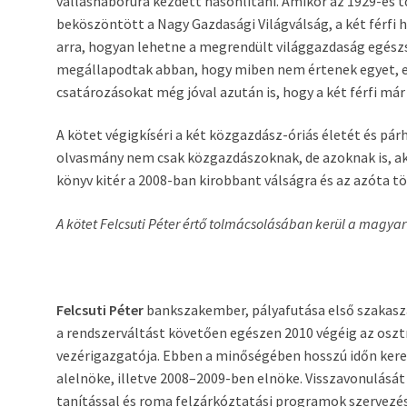
vallásháborúra kezdett hasonlítani. Amikor az 1929-es
beköszöntött a Nagy Gazdasági Világválság, a két férf
arra, hogyan lehetne a megrendült világgazdaság egészsé
megállapodtak abban, hogy miben nem értenek egyet, e
csatározásokat még jóval azután is, hogy a két férfi már
A kötet végigkíséri a két közgazdász-óriás életét és pá
olvasmány nem csak közgazdászoknak, de azoknak is, aki
könyv kitér a 2008-ban kirobbant válságra és az azóta tö
A kötet Felcsuti Péter értő tolmácsolásában kerül a magyar
Felcsuti Péter
bankszakember, pályafutása első szakasz
a rendszerváltást követően egészen 2010 végéig az oszt
vezérigazgatója. Ebben a minőségében hosszú időn kere
alelnöke, illetve 2008–2009-ben elnöke. Visszavonulásá
tanítással és roma felzárkóztatási programok szervezés