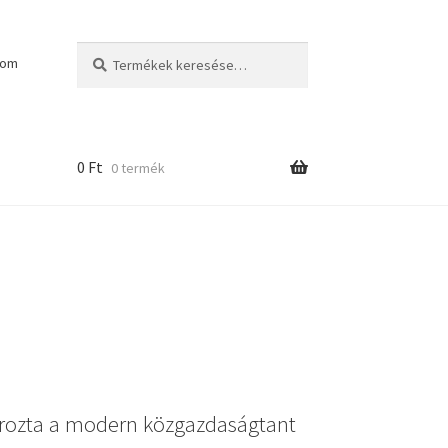
Keresés
Keresés
kom
a
következőre:
0
Ft
0 termék
rozta a modern közgazdaságtant