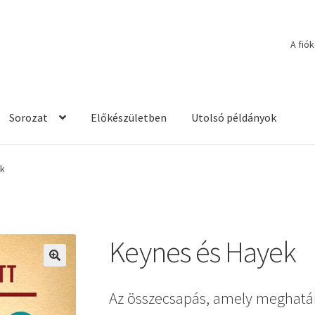
A fió
Sorozat
Előkészületben
Utolsó példányok
k
Keynes és Hayek
🔍
Az összecsapás, amely meghatá