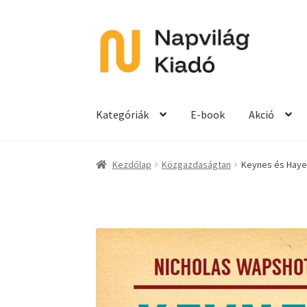
Ugrás
Kilépés
a
a
navigációhoz
tartalomba
Kategóriák
E-book
Akció
Kezdőlap
Közgazdaságtan
Keynes és Haye