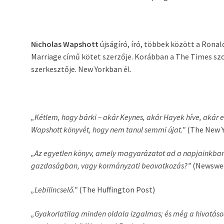
Nicholas Wapshott
újságíró, író, többek között a Ronal
Marriage című kötet szerzője. Korábban a The Times sz
szerkesztője. New Yorkban él.
„Kétlem, hogy bárki – akár Keynes, akár Hayek híve, akár el
Wapshott könyvét, hogy nem tanul semmi újat.”
(The New Y
„Az egyetlen könyv, amely magyarázatot ad a napjainkban
gazdaságban, vagy kormányzati beavatkozás?”
(Newswe
„Lebilincselő.”
(The Huffington Post)
„Gyakorlatilag minden oldala izgalmas; és még a hivatáso