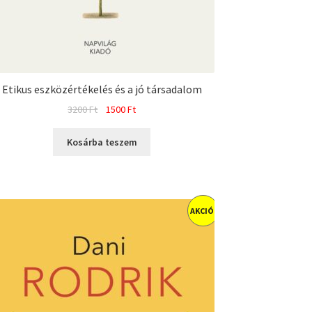
Etikus eszközértékelés és a jó társadalom
Original
Current
3200
Ft
1500
Ft
price
price
was:
is:
Kosárba teszem
3200 Ft.
1500 Ft.
AKCIÓ!