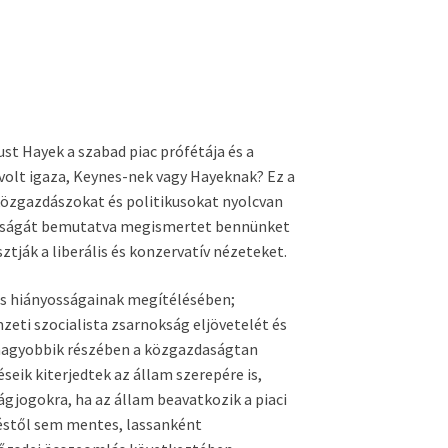
ust Hayek a szabad piac prófétája és a
 volt igaza, Keynes-nek vagy Hayeknak? Ez a
 közgazdászokat és politikusokat nyolcvan
kásságát bemutatva megismertet bennünket
ztják a liberális és konzervatív nézeteket.
és hiányosságainak megítélésében;
eti szocialista zsarnokság eljövetelét és
 nagyobbik részében a közgazdaságtan
seik kiterjedtek az állam szerepére is,
ságjogokra, ha az állam beavatkozik a piaci
déstől sem mentes, lassanként