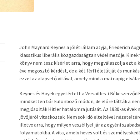
John Maynard Keynes a jóléti állam atyja, Friederich Aug
klasszikus liberális közgazdaságtan védelmezője. Kinek
könyv nem tesz kísérlet arra, hogy megválaszolja ezt a
éve megosztó kérdést, de a két férfi életútját és mun
ezzel az alapvető vitával, amely mind a mai napig elválas
Keynes és Hayek egyetértett a Versailles-i Békeszerződ
mindketten bár különböző módon, de előre látták a nemz
megjósolták Hitler hatalomra jutását. Az 1930-as évek
jövőjéről vitatkoztak. Nem sok idő elteltével nézeteltéré
illetve arra, hogy milyen veszéllyel jár az egyéni szabad
folyamatokba. A vita, amely heves volt és személyeske