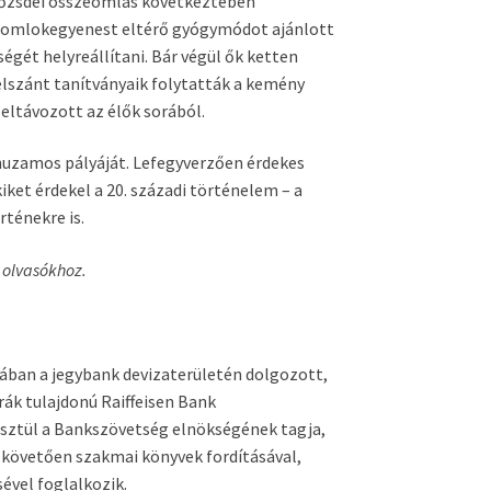
 tőzsdei összeomlás következtében
i homlokegyenest eltérő gyógymódot ajánlott
gét helyreállítani. Bár végül ők ketten
lszánt tanítványaik folytatták a kemény
 eltávozott az élők sorából.
rhuzamos pályáját. Lefegyverzően érdekes
ket érdekel a 20. századi történelem – a
rténekre is.
 olvasókhoz.
ában a jegybank devizaterületén dolgozott,
rák tulajdonú Raiffeisen Bank
sztül a Bankszövetség elnökségének tagja,
t követően szakmai könyvek fordításával,
ével foglalkozik.