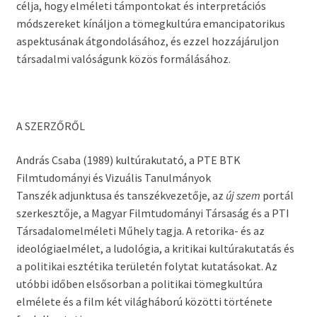
célja, hogy elméleti támpontokat és interpretációs
módszereket kínáljon a tömegkultúra emancipatorikus
aspektusának átgondolásához, és ezzel hozzájáruljon
társadalmi valóságunk közös formálásához.
A SZERZŐRŐL
András Csaba (1989) kultúrakutató, a PTE BTK
Filmtudományi és Vizuális Tanulmányok
Tanszék adjunktusa és tanszékvezetője, az
új szem
portál
szerkesztője, a Magyar Filmtudományi Társaság és a PTI
Társadalomelméleti Műhely tagja. A retorika- és az
ideológiaelmélet, a ludológia, a kritikai kultúrakutatás és
a politikai esztétika területén folytat kutatásokat. Az
utóbbi időben elsősorban a politikai tömegkultúra
elmélete és a film két világháború közötti története