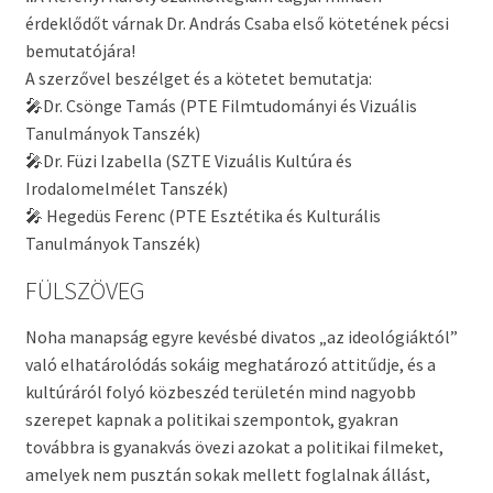
érdeklődőt várnak Dr. András Csaba első kötetének pécsi
bemutatójára!
A szerzővel beszélget és a kötetet bemutatja:
🎤Dr. Csönge Tamás (PTE Filmtudományi és Vizuális
Tanulmányok Tanszék)
🎤Dr. Füzi Izabella (SZTE Vizuális Kultúra és
Irodalomelmélet Tanszék)
🎤 Hegedüs Ferenc (PTE Esztétika és Kulturális
Tanulmányok Tanszék)
FÜLSZÖVEG
Noha manapság egyre kevésbé divatos „az ideológiáktól”
való elhatárolódás sokáig meghatározó attitűdje, és a
kultúráról folyó közbeszéd területén mind nagyobb
szerepet kapnak a politikai szempontok, gyakran
továbbra is gyanakvás övezi azokat a politikai filmeket,
amelyek nem pusztán sokak mellett foglalnak állást,