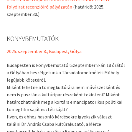
folyóirat recenzióíró pályázatán
(határidő: 2025.
szeptember 30.)
KÖNYVBEMUTATÓK
2025. szeptember 8., Budapest, Gólya
Budapesten is könyvbemutató! Szeptember 8-án 18 órától
a Gólyában beszélgetünk a Társadalomelméleti Műhely
legújabb kötetéről.
Miként lehetne a tömegkultúrára nem művészetként és
nem is pusztán a kultúripar részeként tekinteni? Miként
határozhatnánk meg a kortárs emancipatorikus politikai
tömegfilm saját esztétikáját?
Ilyen, és ehhez hasonló kérdésekre igyekszik választ
találni Dr. András Csaba kultúrakutató, a Mérce
megbecsült külső szerzője a Konszenzuális mozi. A