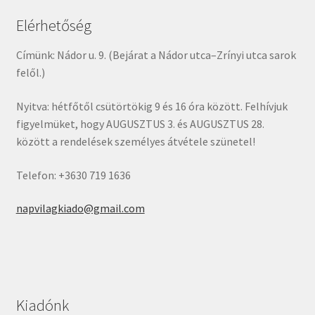
Elérhetőség
Címünk: Nádor u. 9. (Bejárat a Nádor utca–Zrínyi utca sarok
felől.)
Nyitva: hétfőtől csütörtökig 9 és 16 óra között. Felhívjuk
figyelmüket, hogy AUGUSZTUS 3. és AUGUSZTUS 28.
között a rendelések személyes átvétele szünetel!
Telefon: +3630 719 1636
napvilagkiado@gmail.com
Kiadónk