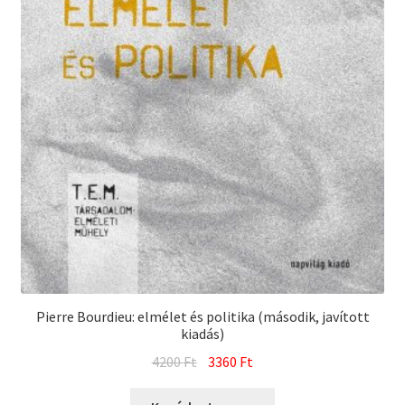
Pierre Bourdieu: elmélet és politika (második, javított
kiadás)
Original
Current
4200
Ft
3360
Ft
price
price