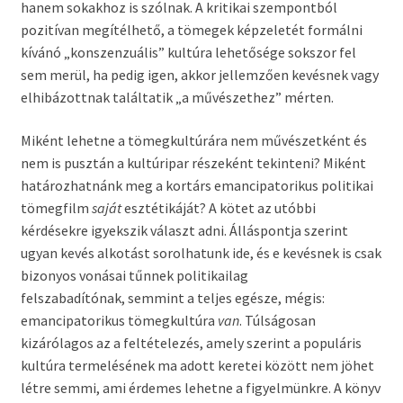
hanem sokakhoz is szólnak. A kritikai szempontból
pozitívan megítélhető, a tömegek képzeletét formálni
kívánó „konszenzuális” kultúra lehetősége sokszor fel
sem merül, ha pedig igen, akkor jellemzően kevésnek vagy
elhibázottnak találtatik „a művészethez” mérten.
Miként lehetne a tömegkultúrára nem művészetként és
nem is pusztán a kultúripar részeként tekinteni? Miként
határozhatnánk meg a kortárs emancipatorikus politikai
tömegfilm
saját
esztétikáját? A kötet az utóbbi
kérdésekre igyekszik választ adni. Álláspontja szerint
ugyan kevés alkotást sorolhatunk ide, és e kevésnek is csak
bizonyos vonásai tűnnek politikailag
felszabadítónak, semmint a teljes egésze, mégis:
emancipatorikus tömegkultúra
van
. Túlságosan
kizárólagos az a feltételezés, amely szerint a populáris
kultúra termelésének ma adott keretei között nem jöhet
létre semmi, ami érdemes lehetne a figyelmünkre. A könyv