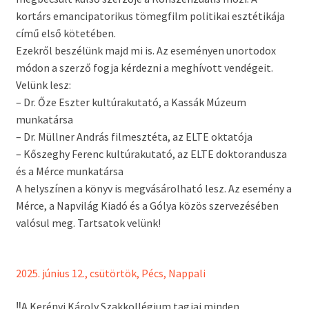
kortárs emancipatorikus tömegfilm politikai esztétikája
című első kötetében.
Ezekről beszélünk majd mi is. Az eseményen unortodox
módon a szerző fogja kérdezni a meghívott vendégeit.
Velünk lesz:
– Dr. Őze Eszter kultúrakutató, a Kassák Múzeum
munkatársa
– Dr. Müllner András filmesztéta, az ELTE oktatója
– Kőszeghy Ferenc kultúrakutató, az ELTE doktorandusza
és a Mérce munkatársa
A helyszínen a könyv is megvásárolható lesz. Az esemény a
Mérce, a Napvilág Kiadó és a Gólya közös szervezésében
valósul meg. Tartsatok velünk!
2025. június 12., csütörtök, Pécs, Nappali
‼️A Kerényi Károly Szakkollégium tagjai minden