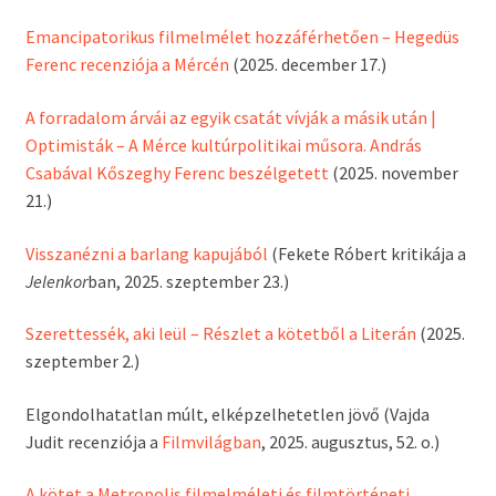
Emancipatorikus filmelmélet hozzáférhetően – Hegedüs
Ferenc recenziója a Mércén
(2025. december 17.)
A forradalom árvái az egyik csatát vívják a másik után |
Optimisták – A Mérce kultúrpolitikai műsora. András
Csabával Kőszeghy Ferenc beszélgetett
(2025. november
21.)
Visszanézni a barlang kapujából
(Fekete Róbert kritikája a
Jelenkor
ban, 2025. szeptember 23.)
Szerettessék, aki leül – Részlet a kötetből a Literán
(2025.
szeptember 2.)
Elgondolhatatlan múlt, elképzelhetetlen jövő (Vajda
Judit recenziója a
Filmvilágban
, 2025. augusztus, 52. o.)
A kötet a Metropolis filmelméleti és filmtörténeti