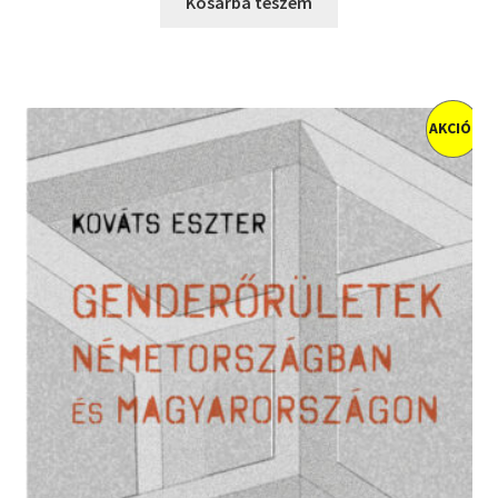
was:
is:
Kosárba teszem
4200 Ft.
3360 Ft.
AKCIÓ!