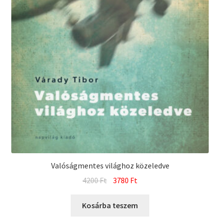
Valóságmentes világhoz közeledve
Original
Current
4200
Ft
3780
Ft
price
price
was:
is:
Kosárba teszem
4200 Ft.
3780 Ft.