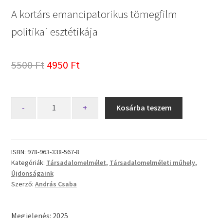
A kortárs emancipatorikus tömegfilm
politikai esztétikája
Original
Current
5500
Ft
4950
Ft
price
price
was:
is:
Konszenzuális
-
+
Kosárba teszem
mozi
5500 Ft.
4950 Ft.
mennyiség
ISBN:
978-963-338-567-8
Kategóriák:
Társadalomelmélet
,
Társadalomelméleti műhely
,
Újdonságaink
Szerző:
András Csaba
Megjelenés: 2025