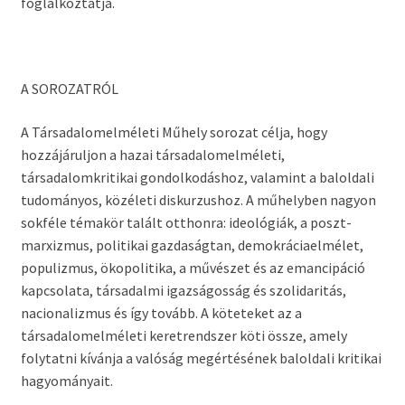
foglalkoztatja.
A SOROZATRÓL
A Társadalomelméleti Műhely sorozat célja, hogy
hozzájáruljon a hazai társadalomelméleti,
társadalomkritikai gondolkodáshoz, valamint a baloldali
tudományos, közéleti diskurzushoz. A műhelyben nagyon
sokféle témakör talált otthonra: ideológiák, a poszt-
marxizmus, politikai gazdaságtan, demokráciaelmélet,
populizmus, ökopolitika, a művészet és az emancipáció
kapcsolata, társadalmi igazságosság és szolidaritás,
nacionalizmus és így tovább. A köteteket az a
társadalomelméleti keretrendszer köti össze, amely
folytatni kívánja a valóság megértésének baloldali kritikai
hagyományait.