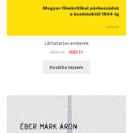
Láthatatlan emberek
Original
Current
4600
Ft
3680
Ft
price
price
was:
is:
Kosárba teszem
4600 Ft.
3680 Ft.