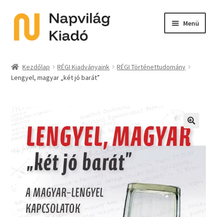
Ugrás
Kilépés
Menü
a
a
navigációhoz
tartalomba
Expand
Kategóriák
child
Kezdőlap
RÉGI Kiadványaink
RÉGI Történettudomány
menu
Lengyel, magyar „két jó barát”
E-book
Expand
Akció
child
menu
Expand
Sorozat
🔍
child
menu
Előkészületben
Utolsó példányok