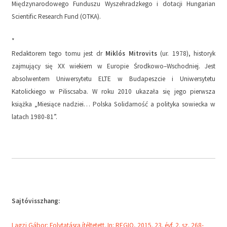
Międzynarodowego Funduszu Wyszehradzkego i dotacji Hungarian
Scientific Research Fund (OTKA).
*
Redaktorem tego tomu jest dr
Miklós Mitrovits
(ur. 1978), historyk
zajmujący się XX wiekiem w Europie Środkowo–Wschodniej. Jest
absolwentem Uniwersytetu ELTE w Budapeszcie i Uniwersytetu
Katolickiego w Piliscsaba. W roku 2010 ukazała się jego pierwsza
książka „Miesiące nadziei… Polska Solidarność a polityka sowiecka w
latach 1980-81”.
Sajtóvisszhang:
Lagzi Gábor: Folytatásra ítéltetett. In: REGIO, 2015. 23. évf. 2. sz. 268-