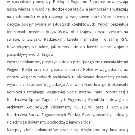
w stosunkach pomiędzy Polską a Węgrami. Znacznie powiększają
naszą wiedzę o wspólnej drodze obu krajów a jednocześnie wskazują
na rozbieżności w ich rozwoju wewnętrznym oraz różne interesy i
decyzje podejmowane w sytuacjach konfliktowych. Wybór prezentuje
też sposób myślenia przywódców obu krajów o wydarzeniach na
świecie, o Związku Radzieckim, kwestii niemieckiej i o samej RFN.
Dowiadujemy się także, jak odnosili się do kwestii zimnej wojny z
perspektywy swoich krajów.
Wybrane dokumenty przyczynią się do pełniejszego zrozumienia historii
Węgier i Polski oraz do poznania obrazu Polski w węgierskich oraz
obrazu Węgier w polskich archiwach. Publikowane dokumenty zostały
wybrane z zasobów Węgierskiego Archiwum Narodowego (dokumenty
Komitetu Centralnego Węgierskiej Socjalistycznej Partii Robotniczej i
Ministerstwa Spraw Zagranicznych Węgierskiej Republiki Ludowej) i z
Archiwum Akt Nowych (dokumenty KC PZPR) oraz z Archiwum
Ministerstwa Spraw Zagranicznych Polskiej Rzeczypospolitej Ludowej.
Pojedyncze dokumenty pochodzą z innych źródeł.
Niniejszy zbiór dokumentów ukazał się dzięki pomocy finansowej