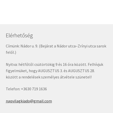
Elérhetőség
Címünk: Nádor u. 9. (Bejárat a Nádor utca–Zrínyi utca sarok
felől.)
Nyitva: hétfőtől csütörtökig 9 és 16 óra között. Felhívjuk
figyelmüket, hogy AUGUSZTUS 3. és AUGUSZTUS 28.
között a rendelések személyes átvétele szünetel!
Telefon: +3630 719 1636
napvilagkiado@gmail.com