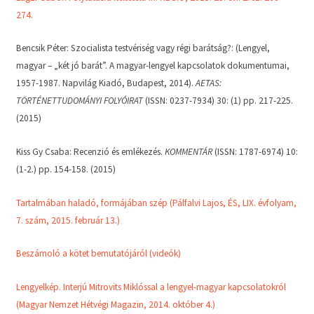
274.
Bencsik Péter: Szocialista testvériség vagy régi barátság?: (Lengyel,
magyar – „két jó barát”. A magyar-lengyel kapcsolatok dokumentumai,
1957-1987. Napvilág Kiadó, Budapest, 2014).
AETAS:
TÖRTÉNETTUDOMÁNYI FOLYÓIRAT
(ISSN: 0237-7934) 30: (1) pp. 217-225.
(2015)
Kiss Gy Csaba: Recenzió és emlékezés.
KOMMENTÁR
(ISSN: 1787-6974) 10:
(1-2.) pp. 154-158. (2015)
Tartalmában haladó, formájában szép (Pálfalvi Lajos, ÉS, LIX. évfolyam,
7. szám, 2015. február 13.)
Beszámoló a kötet bemutatójáról (videók)
Lengyelkép. Interjú Mitrovits Miklóssal a lengyel-magyar kapcsolatokról
(Magyar Nemzet Hétvégi Magazin, 2014. október 4.)