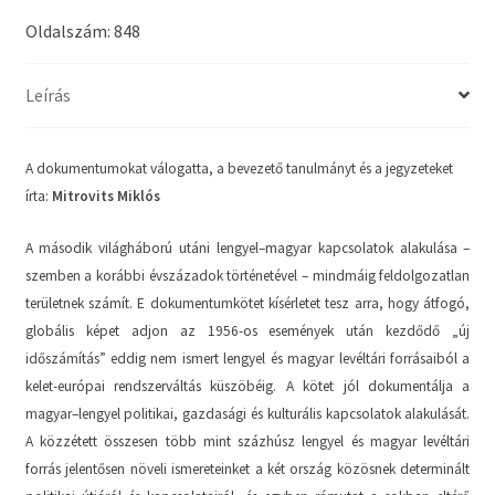
Oldalszám: 848
Leírás
A dokumentumokat válogatta, a bevezető tanulmányt és a jegyzeteket
írta:
Mitrovits Miklós
A második világháború utáni lengyel–magyar kapcsolatok alakulása –
szemben a korábbi évszázadok történetével – mindmáig feldolgozatlan
területnek számít. E dokumentumkötet kísérletet tesz arra, hogy átfogó,
globális képet adjon az 1956-os események után kezdődő „új
időszámítás” eddig nem ismert lengyel és magyar levéltári forrásaiból a
kelet-európai rendszerváltás küszöbéig. A kötet jól dokumentálja a
magyar–lengyel politikai, gazdasági és kulturális kapcsolatok alakulását.
A közzétett összesen több mint százhúsz lengyel és magyar levéltári
forrás jelentősen növeli ismereteinket a két ország közösnek determinált