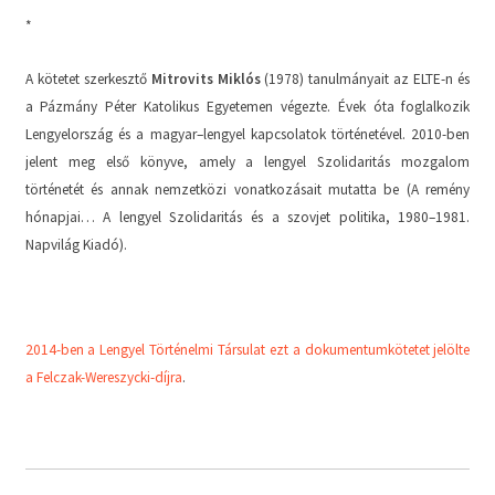
*
A kötetet szerkesztő
Mitrovits Miklós
(1978) tanulmányait az ELTE-n és
a Pázmány Péter Katolikus Egyetemen végezte. Évek óta foglalkozik
Lengyelország és a magyar–lengyel kapcsolatok történetével. 2010-ben
jelent meg első könyve, amely a lengyel Szolidaritás mozgalom
történetét és annak nemzetközi vonatkozásait mutatta be (A remény
hónapjai… A lengyel Szolidaritás és a szovjet politika, 1980–1981.
Napvilág Kiadó).
2014-ben a Lengyel Történelmi Társulat ezt a dokumentumkötetet jelölte
a Felczak-Wereszycki-díjra
.