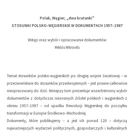
Polak, Węgier, „dwa bratanki”
STOSUNKI POLSKO–WĘGIERSKIE W DOKUMENTACH 1957–1987
Wstęp oraz wybór i opracowanie dokumentów
Miklós Mitrovits
Temat stosunków polsko-węgierskich po drugiej wojnie światowej – w
przeciwieństwie do stosunków przedwojennych – jest prawie całkowicie
nieopracowany do dziś. Niniejszy tom prezentuje wszechstronny wybór
dokumentów z dotychczas nieznanych źródeł polskich i węgierskich z
okresu 1957–1987 – od upadku Rewolucji Węgierskiej do początku
transformacji w Europie Środkowo–Wschodniej.
Dokumenty, które publikujemy – a jest ich ponad 120 – dotyczą
najważniejszych wydarzeń politycznych, gospodarczych i kulturalnych