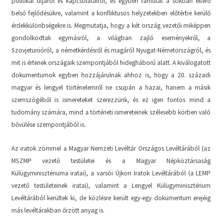
politikai útjáról és kapcsolatairól, és egyben rámutat a sokban eltérő
belső fejlődésükre, valamint a konfliktusos helyzetekben előtérbe kerülő
érdekkülönbségekre is. Megmutatja, hogy a két ország vezetői miképpen
gondolkodtak egymásról, a világban zajló eseményekről, a
Szovjetunióról, a németkérdésről és magáról Nyugat-Németországról, és
mit is értenek országaik szempontjából hidegháború alatt. A kiválogatott
dokumentumok egyben hozzájárulnak ahhoz is, hogy a 20. századi
magyar és lengyel történelemről ne csupán a hazai, hanem a másik
szemszögéből is ismereteket szerezzünk, és ez igen fontos mind a
tudomány számára, mind a történeti ismereteinek szélesebb körben való
bővülése szempontjából is.
Az iratok zömmel a Magyar Nemzeti Levéltár Országos Levéltárából (az
MSZMP vezető testületei és a Magyar Népköztársaság
Külügyminisztériuma iratai), a varsói Újkori Iratok Levéltárából (a LEMP
vezető testületeinek iratai), valamint a Lengyel Külügyminisztérium
Levéltárából kerültek ki, de közlésre került egy-egy dokumentum erejéig
más levéltárakban őrzött anyag is.