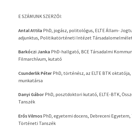
E SZÁMUNK SZERZŐI:
Antal Attila
PhD, jogász, politológus, ELTE Állam- Jogt
adjunktus, Politikatörténeti Intézet Társadalomelmélet
Barkóczi Janka
PhD-hallgató, BCE Társadalmi Kommunik
Filmarchívum, kutató
Csunderlik Péter
PhD, történész, az ELTE BTK oktatója,
munkatársa
Danyi Gábor
PhD, posztdoktori kutató, ELTE-BTK, Össz
Tanszék
Erős Vilmos
PhD, egyetemi docens, Debreceni Egyetem, 
Történeti Tanszék