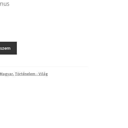
zmus
eszem
 Magyar
,
Történelem - Világ