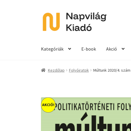
Ugrás
Kilépés
a
a
navigációhoz
tartalomba
Kategóriák
E-book
Akció
Kezdőlap
Folyóiratok
Múltunk 2020/4. szám
AKCIÓ!