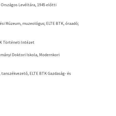
Országos Levéltára, 1945 előtti
dési Múzeum, muzeológus; ELTE BTK, óraadó;
K Történeti Intézet
ányi Doktori Iskola, Modernkori
s, tanszékvezető, ELTE BTK Gazdaság- és