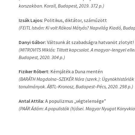
korszakban. Korall, Budapest, 2019. 372 p.)
Izsák Lajos:
Politikus, diktátor, száműzött
(FEITL István: Ki volt Rákosi Mátyás? Napvilág Kiadó, Budap
Danyi Gábor:
Váltsunk át szabadságra hatvanöt zlotyit!
(MITROVITS Miklós: Tiltott kapcsolat. A magyar–lengyel el
Budapest, 2020. 304 p.)
Fiziker Róbert:
Kémjáték a Duna mentén
(BARÁTH Magdolna–SZEKÉR Nóra (szerk.): Ügynökhistóriák a L
tanulmányok. ÁBTL–Kronosz, Budapest–Pécs, 2020. 298 p.)
Antal Attila:
A populizmus „végtelensége”
(PAÁR Ádám: A populisták (h)ősei. Magyar Nyugat Könyvkia