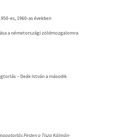
1950-es, 1960-as években
atása a németországi zöldmozgalomra
gtorlás – Deák István a második
 magatartás Pesten a Tisza Kálmán-