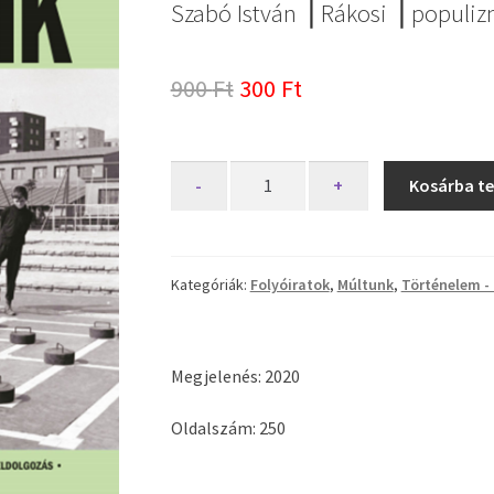
Szabó István ⎥ Rákosi ⎥ populi
Original
Current
900
Ft
300
Ft
price
price
was:
is:
Múltunk
-
+
Kosárba t
2020/4.
900 Ft.
300 Ft.
szám
mennyiség
Kategóriák:
Folyóiratok
,
Múltunk
,
Történelem -
Megjelenés: 2020
Oldalszám: 250