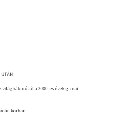
5 UTÁN
világháborútól a 2000-es évekig: mai
Kádár-korban