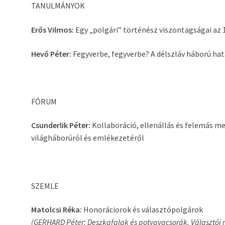
TANULMÁNYOK
Erős Vilmos:
Egy „polgári” történész viszontagságai az 
Hevő Péter:
Fegyverbe, fegyverbe? A délszláv háború h
FÓRUM
Csunderlik Péter:
Kollaboráció, ellenállás és felemás me
világháborúról és emlékezetéről
SZEMLE
Matolcsi Réka:
Honoráciorok és választópolgárok
(GERHARD Péter: Deszkafalak és potyavacsorák. Választói