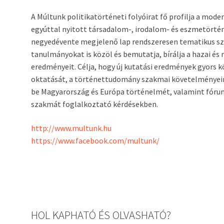
A Múltunk politikatörténeti folyóirat fő profilja a mod
egyúttal nyitott társadalom-, irodalom- és eszmetörténet
negyedévente megjelenő lap rendszeresen tematikus sz
tanulmányokat is közöl és bemutatja, bírálja a hazai é
eredményeit. Célja, hogy új kutatási eredmények gyors 
oktatását, a történettudomány szakmai követelményein
be Magyarország és Európa történelmét, valamint fóru
szakmát foglalkoztató kérdésekben.
http://www.multunk.hu
https://www.facebook.com/multunk/
HOL KAPHATÓ ÉS OLVASHATÓ?