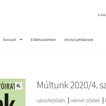
A fió
Sorozat
Előkészületben
Utolsó példányok
Múltunk 2020/4. 
🔍
városfejlődés ⎥ német zöldek ⎥ 