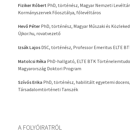
Fiziker Róbert
PhD, történész, Magyar Nemzeti Levéltár 
Kormányszervek Főosztálya, főlevéltáros
Hevő Péter
PhD, történész, Magyar Műszaki és Közleke
Újkor.hu, rovatvezető
Izsák Lajos
DSC, történész, Professor Emeritus ELTE BT
Matolcsi Réka
PhD-hallgató, ELTE BTK Történelemtudom
Magyarország Doktori Program
Szívós Erika
PhD, történész, habilitált egyetemi docen
Társadalomtörténeti Tanszék
A FOLYÓIRATRÓL