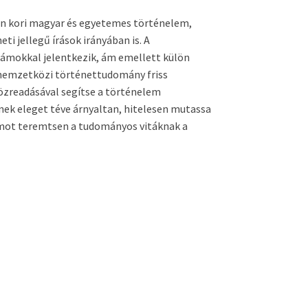
ern kori magyar és egyetemes történelem,
i jellegű írások irányában is. A
ámokkal jelentkezik, ám emellett külön
s nemzetközi történettudomány friss
közreadásával segítse a történelem
ek eleget téve árnyaltan, hitelesen mutassa
mot teremtsen a tudományos vitáknak a