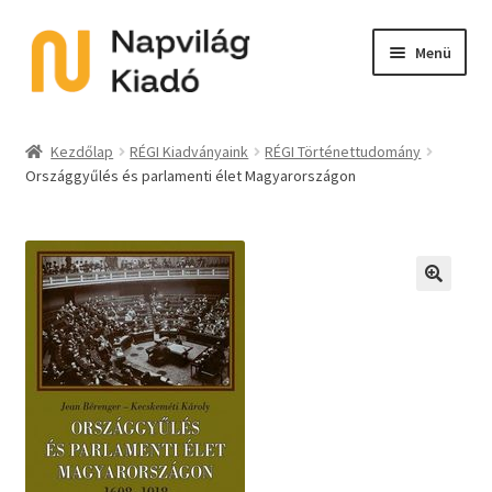
Ugrás
Kilépés
Menü
a
a
navigációhoz
tartalomba
Expand
Kategóriák
child
Kezdőlap
RÉGI Kiadványaink
RÉGI Történettudomány
menu
Országgyűlés és parlamenti élet Magyarországon
E-book
Expand
Akció
child
menu
Expand
Sorozat
🔍
child
menu
Előkészületben
Utolsó példányok