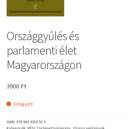
Országgyűlés és
parlamenti élet
Magyarországon
3900
Ft
Elfogyott
ISBN:
978 963 9350 91 5
Kategóriák:
RÉGI Történettudomány
,
Utolsó példányok