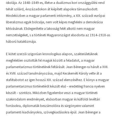
iskolája. Az 1848–1849-es, illetve a dualizmus kori országgyűlési rend
tehát szilárd, évszázadokon át kiépített alapokra támaszkodott.
Mindeközben a magyar parlamenti intézmény, a XIX. századi európai
liberalizmus egyik bölcsője, nem volt képes megfelelni a demokrácia
kihívásának. Elidegenítette a lakosság felét alkotó nem magyar
nemzetiségeket, s a történeti Magyarországot elsodorta az 1914–1918-as
háború kataklizmája.
E kötet szerzői szigorúan kronologikus alapon, szakterületüknek
megfelelően osztották fel maguk között a feladatot, a magyar
parlamentarizmus történetének feltárását. Jean Bérenger-ra hárult a XVII.
és XVIII. század tanulmányozása, majd Kecskeméti Károly vette át a
stafétabotot az igen hosszú XIX. század elemzéséhez. E könyv a magyar
parlamentarizmus történetéről készült első – eredetileg francia nyelven
készült – szintézis. Miközben figyelembe veszi a magyar történeti
szakirodalom eredményeit, elsősorban magyar és külföldi levéltári
forrásokra, diplomaták beszámolóira és sürgönyeire valamint
parlamenti kiadványokra, szövegkiadásokra épül. Jean Bérenger a