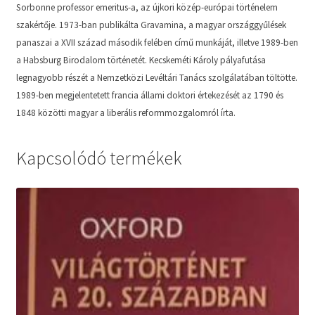
Sorbonne professor emeritus-a, az újkori közép-európai történelem
szakértője. 1973-ban publikálta Gravamina, a magyar országgyűlések
panaszai a XVII század második felében című munkáját, illetve 1989-ben
a Habsburg Birodalom történetét. Kecskeméti Károly pályafutása
legnagyobb részét a Nemzetközi Levéltári Tanács szolgálatában töltötte.
1989-ben megjelentetett francia állami doktori értekezését az 1790 és
1848 közötti magyar a liberális reformmozgalomról írta.
Kapcsolódó termékek