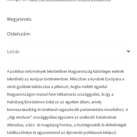
Megjelenés:
Oldalszám:
Leírás
A politikai intézmények tekintetében Magyarország különleges esetnek
tekinthető az európai történelemben. Miközben a korabeli Európára a
rendi gyűlések leáldozása a jellemző, Anglia mellett egyedül
Magyarországon marad fenn kétkamarás országgyűlés, és így a
Habsburg Birodalmon belül ez az egyetlen állam, amely
körmeszakadtáig és töretlenül ragaszkodik parlamentáris mivoltához. A
„régi rendszer” országgyűlése egyszerre az uralkodó hatalmának
ellensúlya, a köz- és magánjog forrása, a tisztségviselők és előkelőségek
találkozóhelye és egyszersmind az eljövendő politikusok kiképző