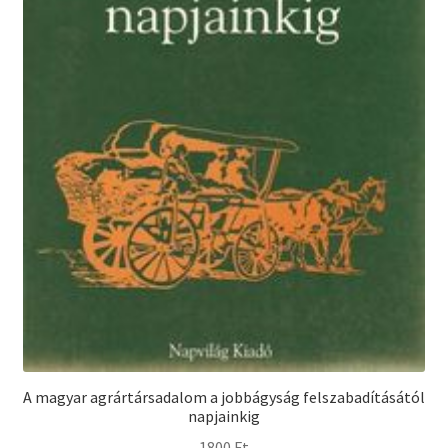
A magyar agrártársadalom a jobbágyság felszabadításától
napjainkig
1800
Ft