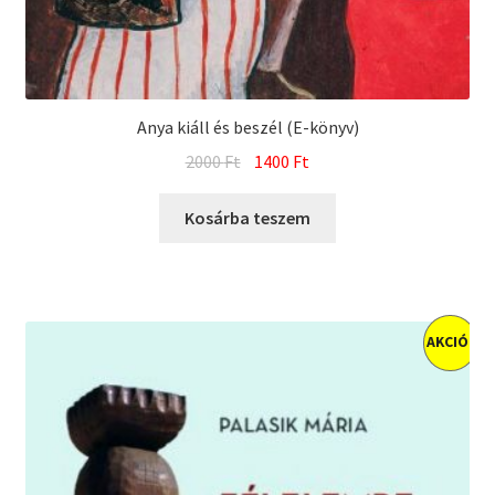
Anya kiáll és beszél (E-könyv)
Original
Current
2000
Ft
1400
Ft
price
price
was:
is:
Kosárba teszem
2000 Ft.
1400 Ft.
AKCIÓ!