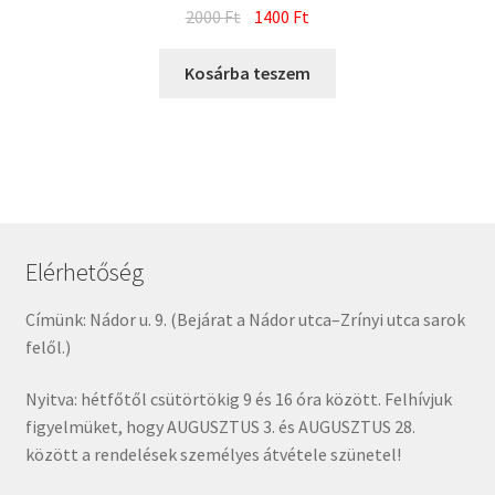
Original
Current
2000
Ft
1400
Ft
price
price
was:
is:
Kosárba teszem
2000 Ft.
1400 Ft.
Elérhetőség
Címünk: Nádor u. 9. (Bejárat a Nádor utca–Zrínyi utca sarok
felől.)
Nyitva: hétfőtől csütörtökig 9 és 16 óra között. Felhívjuk
figyelmüket, hogy AUGUSZTUS 3. és AUGUSZTUS 28.
között a rendelések személyes átvétele szünetel!