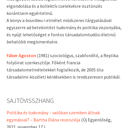
elgondolása és a kollektív cselekvésre ösztönzés
korántsem egyértelmű.
A könyv a bourdieu-i elmélet módszeres tárgyalásával
egyszerre ad betekintést tudomány és politika viszonyába,
és nyújt lehetőséget e fontos társadalomtudósi életmű
behatóbb megismerésére.
Fáber Ágoston
(1981) szociológus, szakfordító, a Replika
folyóirat szerkesztője. Főként francia
társadalomelméletekkel foglalkozik, de 2005 óta
társadalmi-közéleti kérdésekben is rendszeresen publikál.
SAJTÓVISSZHANG
Politika és tudomány – valóban szemben állnak
egymással? – Bartha Diána recenziója
(Új Egyenlőség,
2021. november 17.)