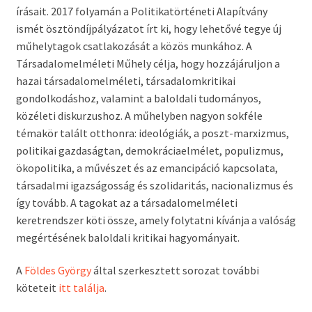
írásait. 2017 folyamán a Politikatörténeti Alapítvány
ismét ösztöndíjpályázatot írt ki, hogy lehetővé tegye új
műhelytagok csatlakozását a közös munkához. A
Társadalomelméleti Műhely célja, hogy hozzájáruljon a
hazai társadalomelméleti, társadalomkritikai
gondolkodáshoz, valamint a baloldali tudományos,
közéleti diskurzushoz. A műhelyben nagyon sokféle
témakör talált otthonra: ideológiák, a poszt-marxizmus,
politikai gazdaságtan, demokráciaelmélet, populizmus,
ökopolitika, a művészet és az emancipáció kapcsolata,
társadalmi igazságosság és szolidaritás, nacionalizmus és
így tovább. A tagokat az a társadalomelméleti
keretrendszer köti össze, amely folytatni kívánja a valóság
megértésének baloldali kritikai hagyományait.
A
Földes György
által szerkesztett sorozat további
köteteit
itt találja
.