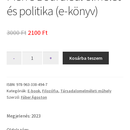
és politika (e-könyv)
Original
Current
3000
Ft
2100
Ft
price
price
was:
is:
Pierre
-
+
Kosárba teszem
Bourdieu:
3000 Ft.
2100 Ft.
elmélet
és
politika
ISBN:
978-963-338-494-7
Kategóriák:
E-book
,
Filozófia
,
Társadalomelméleti műhely
(e-
Szerző:
Fáber Ágoston
könyv)
mennyiség
Megjelenés: 2023
Oldalszám: