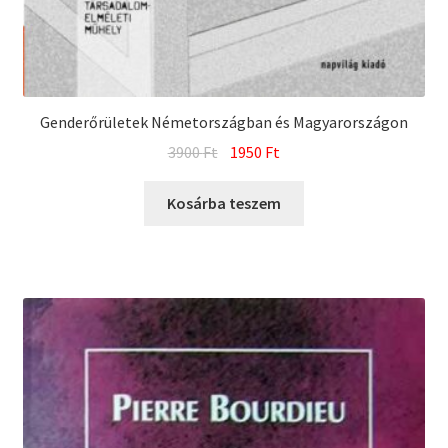
Genderőrületek Németországban és Magyarországon
Original
Current
3900
Ft
1950
Ft
price
price
was:
is:
Kosárba teszem
3900 Ft.
1950 Ft.