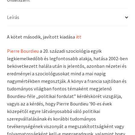
Leírás
A kötet második, javított kiadása
itt
Pierre Bourdieu
a 20. századi szociológia egyik
legkiemelkedőbb és legfontosabb alakja, hatása 2002-ben
bekövetkezett halála után is jelentős, azonban nézetei és
eredményei a szociológusokat mind a mai napig
nagymértékben megosztják. A könyv a francia sajtóban és
tudományos világban fontos témaként megjelenő
Bourdieu-féle „politikai fordulat” kérdéskörét vizsgálja,
vagyis az a kérdés, hogy Pierre Bourdieu ’90-es évek
közepétől egyre látványosabbá váló politikai
szerepvállalásának és korábbi tudományos
tevékenységének viszonyát a megszakítottságként vagy
folyamatosságként kell-e megragadnunk, valamint hogy