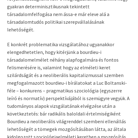
gyakran determinisztikusnak tekintett
társadalomfelfogása nem ássa-e már eleve alá a
társadalomtudós politikai szerepvállalásának
lehetőségét.
E konkrét problematika vizsgálatához ugyanakkor
elengedhetetlen, hogy kitérjünk a bourdieu-i
társadalomelmélet néhány alapfogalmára és fontos
felismerésére is, valamint hogy az elméleti keret
szilárdságát és a neoliberális kapitalizmussal szemben
megfogalmazott bourdieu-i bírálatokat a Luc Boltanski-
féle – konkurens – pragmatikus szociológia (egyszerre
leíró és normatív) perspektívájából is szemügyre vegyük. A
tudományos alapok vizsgálatának elvégzése után a
következtetés: bár radikális baloldali értelmiségiként
Bourdieu a neoliberális világrenddel szembeni ellenállás
lehetőségét a tömegek mozgósításában látta, az általa
kidolgozott szociológiaelméleti keretben a mozgósítás