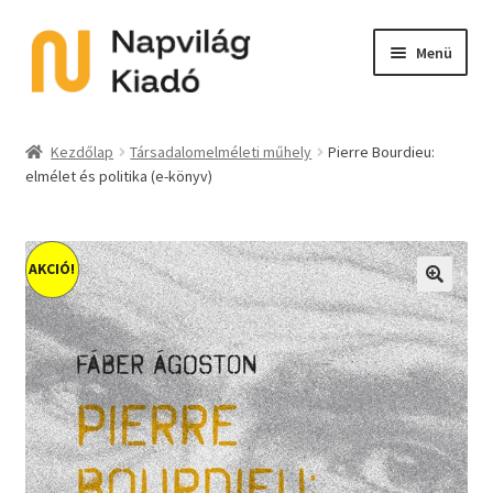
Ugrás
Kilépés
Menü
a
a
navigációhoz
tartalomba
Expand
Kategóriák
child
Kezdőlap
Társadalomelméleti műhely
Pierre Bourdieu:
menu
elmélet és politika (e-könyv)
E-book
Expand
Akció
child
AKCIÓ!
menu
Expand
Sorozat
🔍
child
menu
Előkészületben
Utolsó példányok