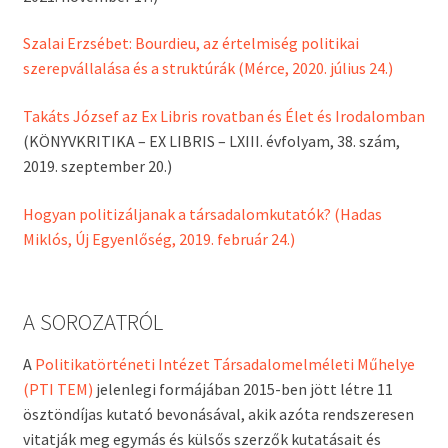
Szalai Erzsébet: Bourdieu, az értelmiség politikai
szerepvállalása és a struktúrák (Mérce, 2020. július 24.)
Takáts József az Ex Libris rovatban és Élet és Irodalomban
(KÖNYVKRITIKA – EX LIBRIS – LXIII. évfolyam, 38. szám,
2019. szeptember 20.)
Hogyan politizáljanak a társadalomkutatók? (Hadas
Miklós, Új Egyenlőség, 2019. február 24.)
A SOROZATRÓL
A
Politikatörténeti Intézet Társadalomelméleti Műhelye
(PTI TEM)
jelenlegi formájában 2015-ben jött létre 11
ösztöndíjas kutató bevonásával, akik azóta rendszeresen
vitatják meg egymás és külsős szerzők kutatásait és