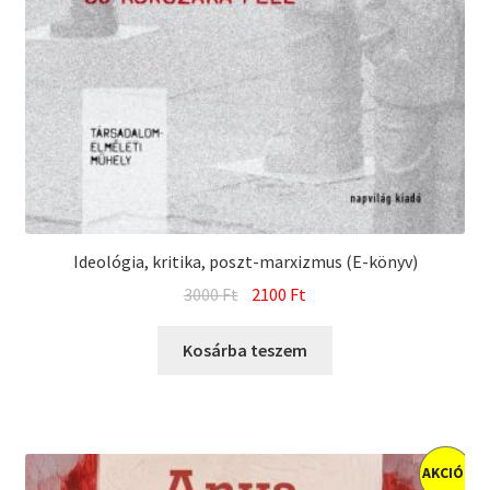
Ideológia, kritika, poszt-marxizmus (E-könyv)
Original
Current
3000
Ft
2100
Ft
price
price
was:
is:
Kosárba teszem
3000 Ft.
2100 Ft.
AKCIÓ!