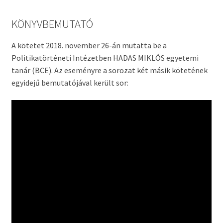
KÖNYVBEMUTATÓ
A kötetet 2018. november 26-án mutatta be a
Politikatörténeti Intézetben HADAS MIKLÓS egyetemi
tanár (BCE). Az eseményre a sorozat két másik kötetének
egyidejű bemutatójával került sor: