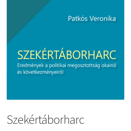
Szekértáborharc