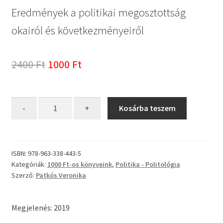
Eredmények a politikai megosztottság
okairól és következményeiről
Original
Current
2400
Ft
1000
Ft
price
price
was:
is:
Szekértáborharc
-
+
Kosárba teszem
mennyiség
2400 Ft.
1000 Ft.
ISBN:
978-963-338-443-5
Kategóriák:
1000 Ft-os könyveink
,
Politika - Politológia
Szerző:
Patkós Veronika
Megjelenés: 2019