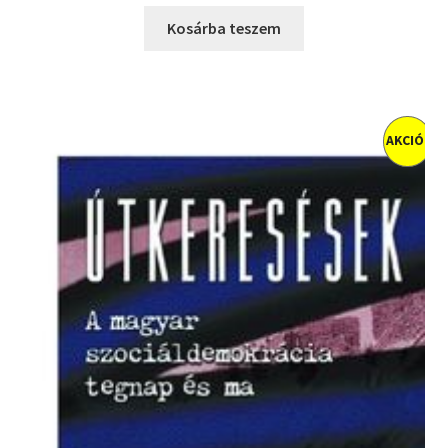
price
price
was:
is:
Kosárba teszem
2700 Ft.
1000 Ft.
AKCIÓ!