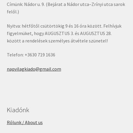
Címünk: Nádor u. 9. (Bejárat a Nádor utca–Zrínyi utca sarok
felől.)
Nyitva: hétfőtől csütörtökig 9 és 16 óra között. Felhívjuk
figyelmüket, hogy AUGUSZTUS 3. és AUGUSZTUS 28.
között a rendelések személyes átvétele szünetel!
Telefon: +3630 719 1636
napvilagkiado@gmail.com
Kiadónk
Rólunk / About us