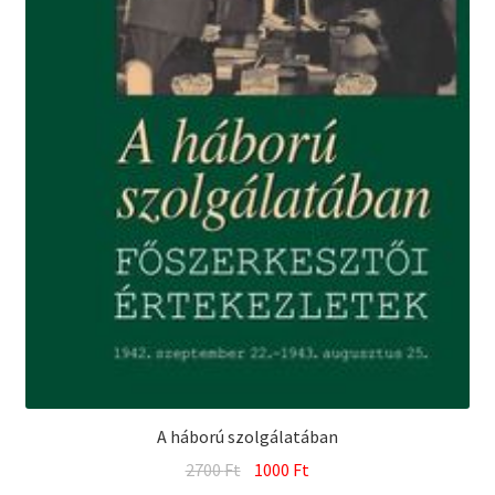
A háború szolgálatában
Original
Current
2700
Ft
1000
Ft