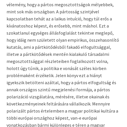
vélemény, hogy a pártos megosztottságok mélyebbek,
mint sok más országban. A pártosság szintjével
kapcsolatban tehát az a laikus intuíció, hogy túl erős a
kívánatoshoz képest, és erősebb, mint máshol. Ezt a
szokatlanul egységes állásfoglalást tekintve meglepő,
hogy idáig nem született olyan empirikus, összehasonlító
kutatás, ami a pártkötődésből fakadó elfogultsággal,
illetve a pártkötődések mentén kialakuló társadalmi
megosztottsággal részleteiben foglalkozott volna,
holott úgy tűnik, a politika e vonását széles körben
problémaként érzékelik. Jelen könyv ezt a hiányt
igyekszik betölteni azáltal, hogy a pártos elfogultság és
annak országos szintű megjelenési formája, a pártos
polarizáció vizsgálatára, mérésére, illetve okainak és
következményeinek feltárására vállalkozik. Mennyire
polarizált pártos értelemben a magyar politikai kultúra a
többi európai országhoz képest, van-e európai
vonatkozásban bármi különleges e téren a magyar