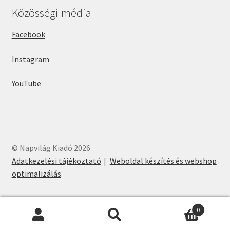
Közösségi média
Facebook
Instagram
YouTube
© Napvilág Kiadó 2026
Adatkezelési tájékoztató
Weboldal készítés és webshop
optimalizálás
.
0
Keresés
Keresés