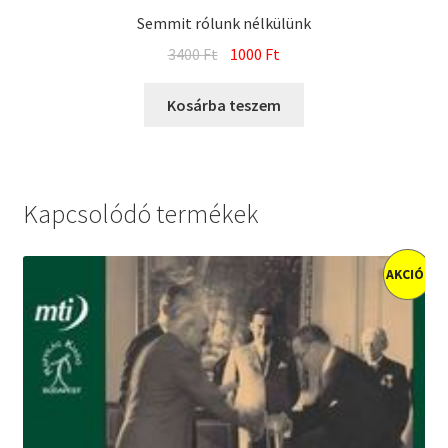
Semmit rólunk nélkülünk
Original
Current
3400
Ft
1000
Ft
price
price
was:
is:
Kosárba teszem
3400 Ft.
1000 Ft.
Kapcsolódó termékek
AKCIÓ!