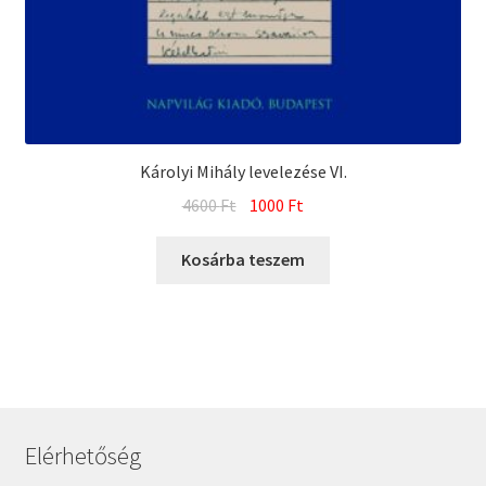
Károlyi Mihály levelezése VI.
Original
Current
4600
Ft
1000
Ft
price
price
was:
is:
Kosárba teszem
4600 Ft.
1000 Ft.
Elérhetőség