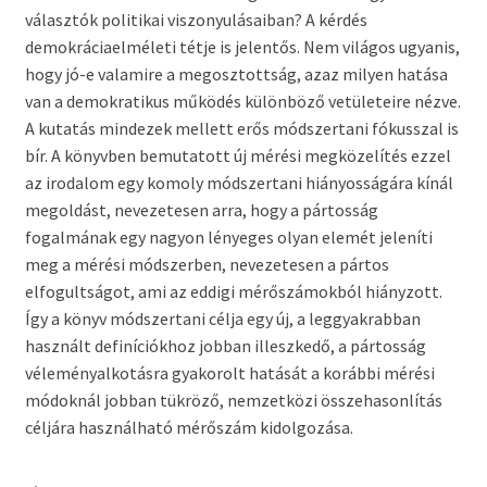
választók politikai viszonyulásaiban? A kérdés
demokráciaelméleti tétje is jelentős. Nem világos ugyanis,
hogy jó-e valamire a megosztottság, azaz milyen hatása
van a demokratikus működés különböző vetületeire nézve.
A kutatás mindezek mellett erős módszertani fókusszal is
bír. A könyvben bemutatott új mérési megközelítés ezzel
az irodalom egy komoly módszertani hiányosságára kínál
megoldást, nevezetesen arra, hogy a pártosság
fogalmának egy nagyon lényeges olyan elemét jeleníti
meg a mérési módszerben, nevezetesen a pártos
elfogultságot, ami az eddigi mérőszámokból hiányzott.
Így a könyv módszertani célja egy új, a leggyakrabban
használt definíciókhoz jobban illeszkedő, a pártosság
véleményalkotásra gyakorolt hatását a korábbi mérési
módoknál jobban tükröző, nemzetközi összehasonlítás
céljára használható mérőszám kidolgozása.