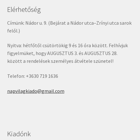
Elérhetőség
Címünk: Nádor u. 9. (Bejárat a Nádor utca–Zrínyi utca sarok
felől.)
Nyitva: hétfőtől csütörtökig 9 és 16 óra között. Felhívjuk
figyelmüket, hogy AUGUSZTUS 3. és AUGUSZTUS 28.
között a rendelések személyes átvétele szünetel!
Telefon: +3630 719 1636
napvilagkiado@gmail.com
Kiadónk