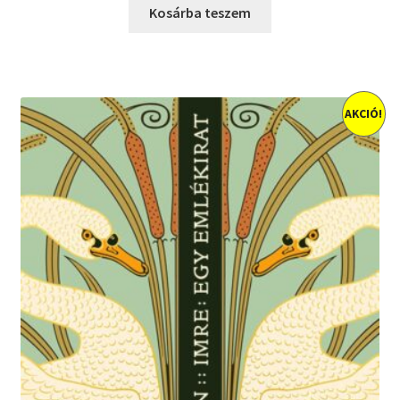
was:
is:
Kosárba teszem
3600 Ft.
2880 Ft.
AKCIÓ!