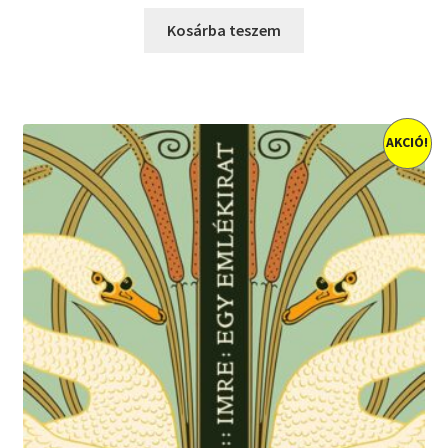
price
price
was:
is:
Kosárba teszem
3600 Ft.
1000 Ft.
AKCIÓ!