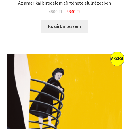
Az amerikai birodalom története alulnézetben
Original
Current
4800
Ft
3840
Ft
price
price
was:
is:
Kosárba teszem
4800 Ft.
3840 Ft.
AKCIÓ!