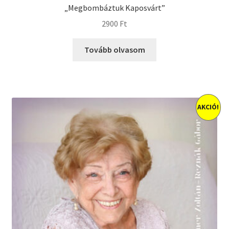
menu
„Megbombáztuk Kaposvárt”
Előkészületben
2900
Ft
Utolsó példányok
Tovább olvasom
AKCIÓ!