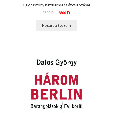
Egy asszony küzdelmei és átváltozásai
Original
Current
3500
Ft
2800
Ft
price
price
was:
is:
Kosárba teszem
3500 Ft.
2800 Ft.