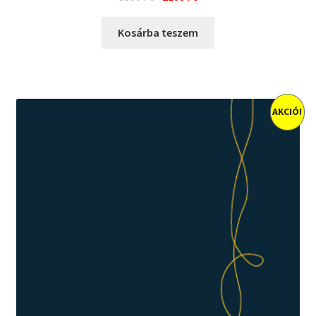
price
price
was:
is:
Kosárba teszem
3000 Ft.
2100 Ft.
AKCIÓ!