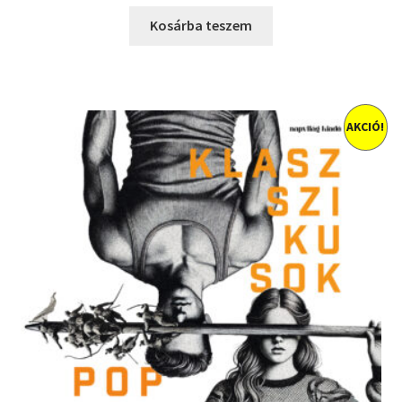
price
price
was:
is:
Kosárba teszem
2400 Ft.
1000 Ft.
AKCIÓ!