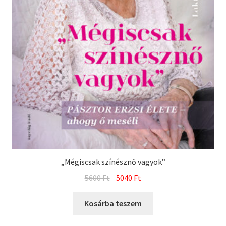
„Mégiscsak színésznő vagyok”
Original
Current
5600
Ft
5040
Ft
price
price
was:
is:
Kosárba teszem
5600 Ft.
5040 Ft.