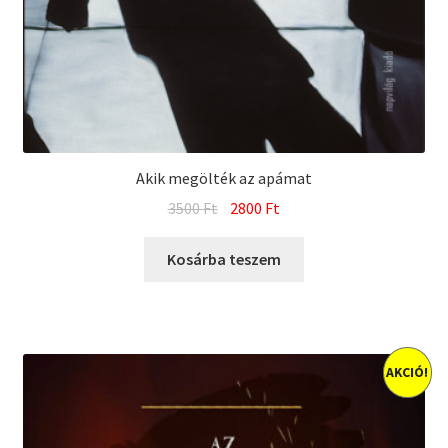
Akik megölték az apámat
Original
Current
3500
Ft
2800
Ft
price
price
was:
is:
Kosárba teszem
3500 Ft.
2800 Ft.
AKCIÓ!