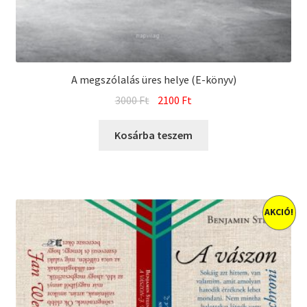
A megszólalás üres helye (E-könyv)
Original
Current
3000
Ft
2100
Ft
price
price
was:
is:
Kosárba teszem
3000 Ft.
2100 Ft.
AKCIÓ!