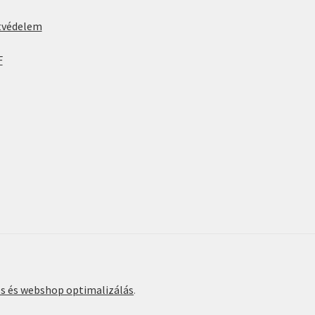
tvédelem
F
és és webshop optimalizálás
.