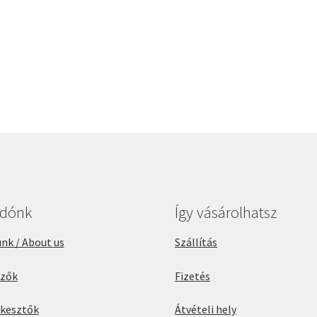
adónk
Így vásárolhatsz
nk / About us
Szállítás
rzők
Fizetés
rkesztők
Átvételi hely