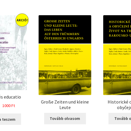
AKCIÓ!
s educatio
Große Zeiten und kleine
Historické 
Original
Current
1000
Ft
Leute
obyčejn
price
price
was:
is:
Tovább olvasom
Tovább 
a teszem
1800 Ft.
1000 Ft.