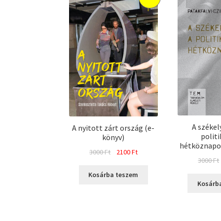
A székel
A nyitott zárt ország (e-
politi
könyv)
hétköznapok
Original
Current
3000
Ft
2100
Ft
3000
Ft
price
price
was:
is:
Kosárba teszem
Kosárb
3000 Ft.
2100 Ft.