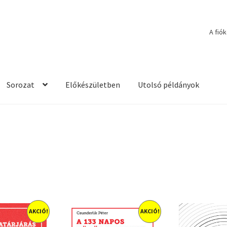
A fió
Sorozat
Előkészületben
Utolsó példányok
AKCIÓ!
AKCIÓ!