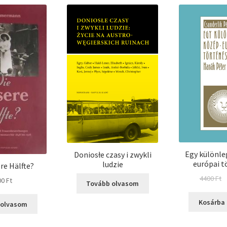
Egy különle
Doniosłe czasy i zwykli
európai t
ludzie
re Hälfte?
O
4400
Ft
00
Ft
Tovább olvasom
p
w
Kosárba
 olvasom
4