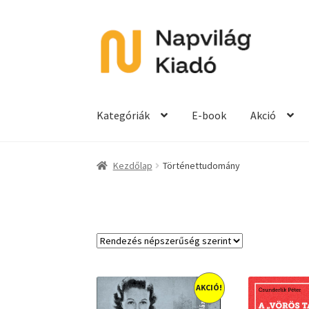
Ugrás
Kilépés
a
a
navigációhoz
tartalomba
Kategóriák
E-book
Akció
Kezdőlap
Történettudomány
AKCIÓ!