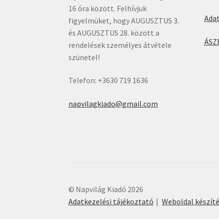
16 óra között. Felhívjuk
Ada
figyelmüket, hogy AUGUSZTUS 3.
és AUGUSZTUS 28. között a
ÁSZ
rendelések személyes átvétele
szünetel!
Telefon: +3630 719 1636
napvilagkiado@gmail.com
© Napvilág Kiadó 2026
Adatkezelési tájékoztató
Weboldal készít