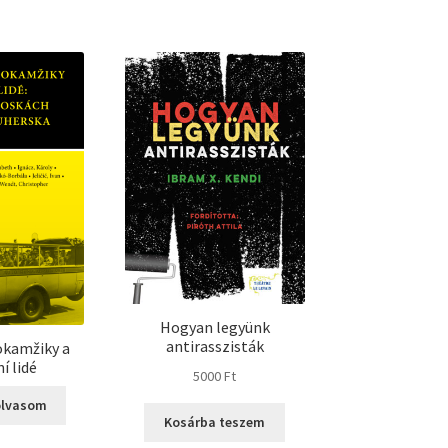
Hogyan legyünk
antirasszisták
okamžiky a
í lidé
5000
Ft
olvasom
Kosárba teszem