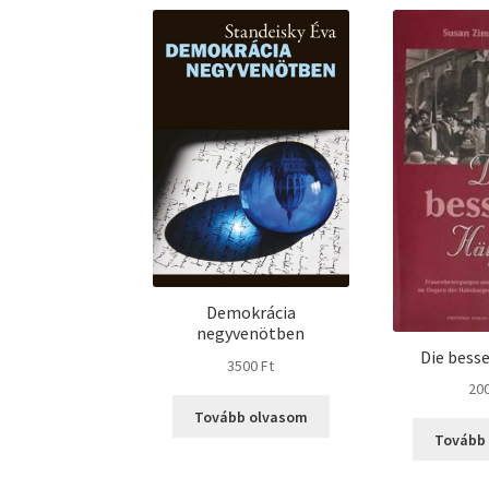
Demokrácia
negyvenötben
Die besse
3500
Ft
20
Tovább olvasom
Tovább