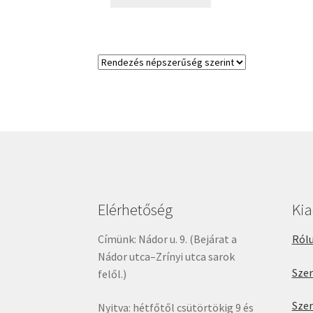
Elérhetőség
Ki
Címünk: Nádor u. 9. (Bejárat a
Rólu
Nádor utca–Zrínyi utca sarok
Sze
felől.)
Sze
Nyitva: hétfőtől csütörtökig 9 és