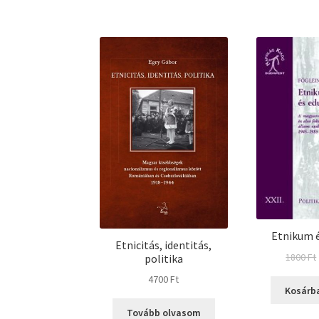
Etnikum é
Etnicitás, identitás,
1800
Ft
politika
4700
Ft
Kosárb
Tovább olvasom