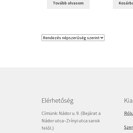
Tovább olvasom
Kosárb
Elérhetőség
Ki
Címünk: Nádor u. 9. (Bejárat a
Rólu
Nádor utca–Zrínyi utca sarok
Sze
felől.)