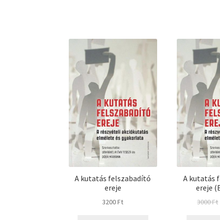
A kutatás felszabadító
A kutatás 
ereje
ereje (
3200
Ft
3000
Ft