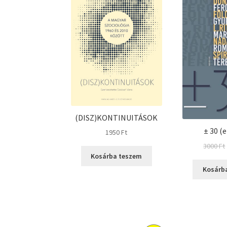
(DISZ)KONTINUITÁSOK
± 30 (
1950
Ft
3000
Ft
Kosárba teszem
Kosárb