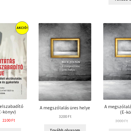
AKCIÓ!
felszabadító
A megszólalá
A megszólalás üres helye
E-könyv)
(E-kö
3200
Ft
Original
Current
2100
Ft
O
3000
Ft
price
price
p
Tovább olvasom