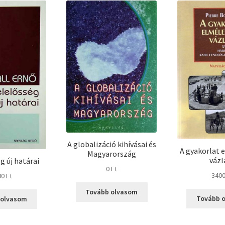
A globalizáció kihívásai és
A gyakorlat 
Magyarország
vázl
g új határai
0
Ft
340
00
Ft
Tovább olvasom
Tovább 
 olvasom