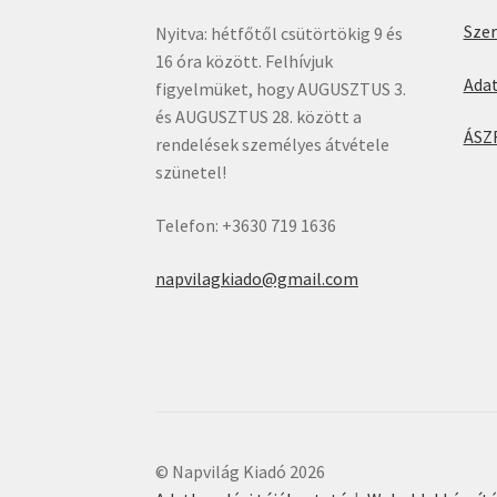
Sze
Nyitva: hétfőtől csütörtökig 9 és
16 óra között. Felhívjuk
Ada
figyelmüket, hogy AUGUSZTUS 3.
és AUGUSZTUS 28. között a
ÁSZ
rendelések személyes átvétele
szünetel!
Telefon: +3630 719 1636
napvilagkiado@gmail.com
© Napvilág Kiadó 2026