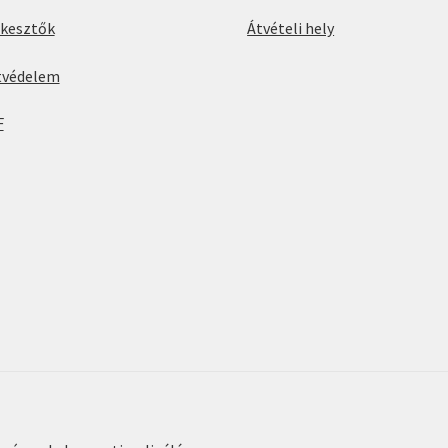
rkesztők
Átvételi hely
tvédelem
F