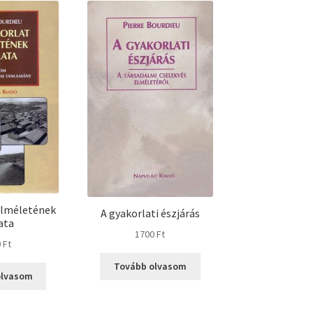
elméletének
A gyakorlati észjárás
ata
1700
Ft
0
Ft
Tovább olvasom
olvasom