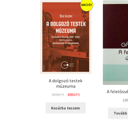
AKCIÓ!
A dolgozó testek
múzeuma
A felelőssé
Original
Current
5500
Ft
4950
Ft
10
price
price
was:
is:
Kosárba teszem
5500 Ft.
4950 Ft.
Tovább