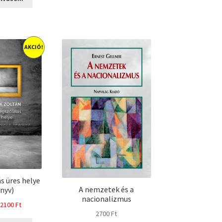
AKCIÓ!
s üres helye
A nemzetek és a
nyv)
nacionalizmus
riginal
Current
2100
Ft
2700
Ft
rice
price