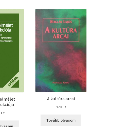
A kultúra arcai
i elmélet
ukciója
920
Ft
0
Ft
Tovább olvasom
olvasom