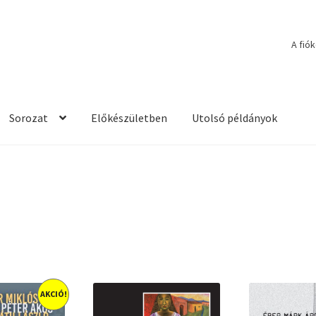
A fió
Sorozat
Előkészületben
Utolsó példányok
AKCIÓ!