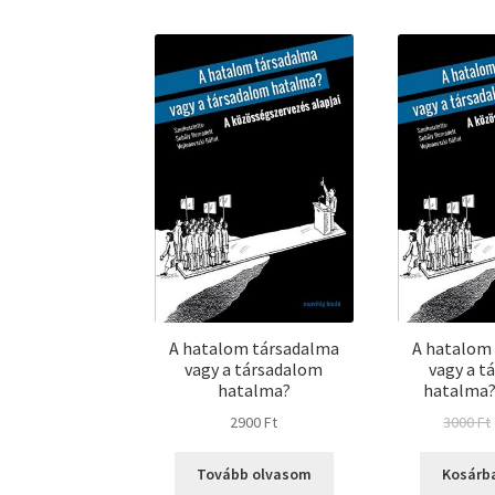
A hatalom társadalma
A hatalom
vagy a társadalom
vagy a t
hatalma?
hatalma?
2900
Ft
3000
Ft
Tovább olvasom
Kosárb