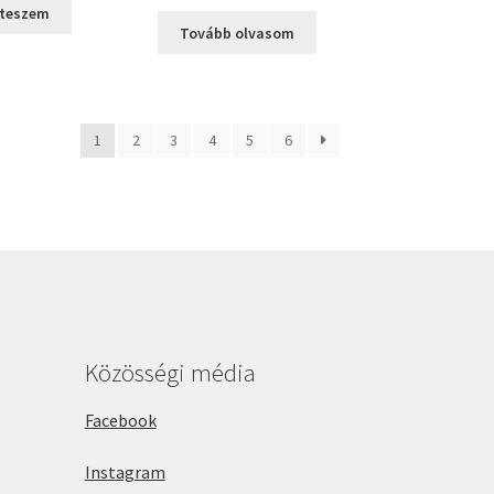
as:
is:
 teszem
Tovább olvasom
000 Ft.
2100 Ft.
1
2
3
4
5
6
Közösségi média
Facebook
Instagram