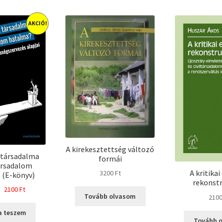
AKCIÓ!
A kirekesztettség változó
 társadalma
formái
ársadalom
A kritika
3200
Ft
 (E-könyv)
rekonstr
Original
Current
2100
Ft
Tovább olvasom
210
price
price
was:
is:
a teszem
Tovább 
3000 Ft.
2100 Ft.