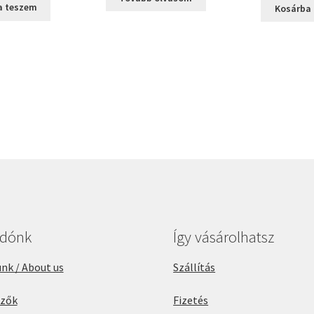
was:
is:
w
a teszem
Kosárba
3000 Ft.
2100 Ft.
3
adónk
Így vásárolhatsz
nk / About us
Szállítás
rzők
Fizetés