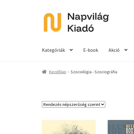
Ugrás
Kilépés
a
a
navigációhoz
tartalomba
Kategóriák
E-book
Akció
Kezdőlap
Szociológia - Szociográfia