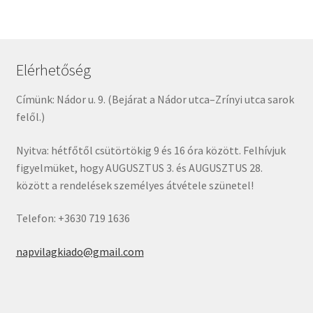
Elérhetőség
Címünk: Nádor u. 9. (Bejárat a Nádor utca–Zrínyi utca sarok
felől.)
Nyitva: hétfőtől csütörtökig 9 és 16 óra között. Felhívjuk
figyelmüket, hogy AUGUSZTUS 3. és AUGUSZTUS 28.
között a rendelések személyes átvétele szünetel!
Telefon: +3630 719 1636
napvilagkiado@gmail.com