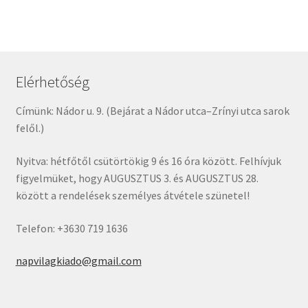
Elérhetőség
Címünk: Nádor u. 9. (Bejárat a Nádor utca–Zrínyi utca sarok
felől.)
Nyitva: hétfőtől csütörtökig 9 és 16 óra között. Felhívjuk
figyelmüket, hogy AUGUSZTUS 3. és AUGUSZTUS 28.
között a rendelések személyes átvétele szünetel!
Telefon: +3630 719 1636
napvilagkiado@gmail.com