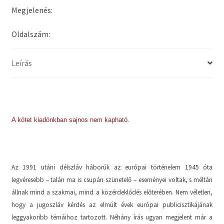
Megjelenés:
Oldalszám:
Leírás
A kötet kiadónkban sajnos nem kapható.
Az 1991 utáni délszláv háborúk az európai történelem 1945 óta
legvéresebb – talán ma is csupán szünetelő – eseményei voltak, s méltán
állnak mind a szakmai, mind a közérdeklődés előterében. Nem véletlen,
hogy a jugoszláv kérdés az elmúlt évek európai publicisztikájának
leggyakoribb témáihoz tartozott. Néhány írás ugyan megjelent már a