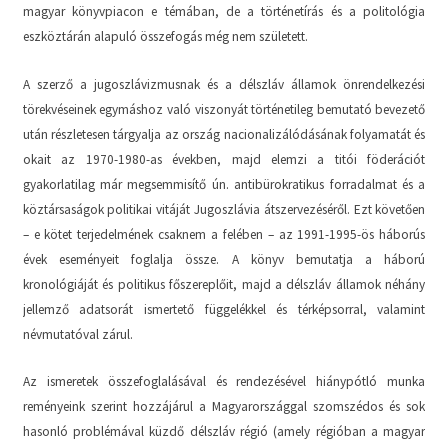
magyar könyvpiacon e témában, de a történetírás és a politológia
eszköztárán alapuló összefogás még nem született.
A szerző a jugoszlávizmusnak és a délszláv államok önrendelkezési
törekvéseinek egymáshoz való viszonyát történetileg bemutató bevezető
után részletesen tárgyalja az ország nacionalizálódásának folyamatát és
okait az 1970-1980-as években, majd elemzi a titói föderációt
gyakorlatilag már megsemmisítő ún. antibürokratikus forradalmat és a
köztársaságok politikai vitáját Jugoszlávia átszervezéséről. Ezt követően
– e kötet terjedelmének csaknem a felében – az 1991-1995-ös háborús
évek eseményeit foglalja össze. A könyv bemutatja a háború
kronológiáját és politikus főszereplőit, majd a délszláv államok néhány
jellemző adatsorát ismertető függelékkel és térképsorral, valamint
névmutatóval zárul.
Az ismeretek összefoglalásával és rendezésével hiánypótló munka
reményeink szerint hozzájárul a Magyarországgal szomszédos és sok
hasonló problémával küzdő délszláv régió (amely régióban a magyar