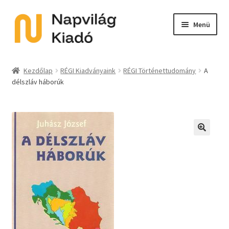
Ugrás
Kilépés
Menü
a
a
navigációhoz
tartalomba
Expand
Kategóriák
child
Kezdőlap
RÉGI Kiadványaink
RÉGI Történettudomány
A
menu
délszláv háborúk
E-book
Expand
Akció
child
menu
Expand
Sorozat
🔍
child
menu
Előkészületben
Utolsó példányok