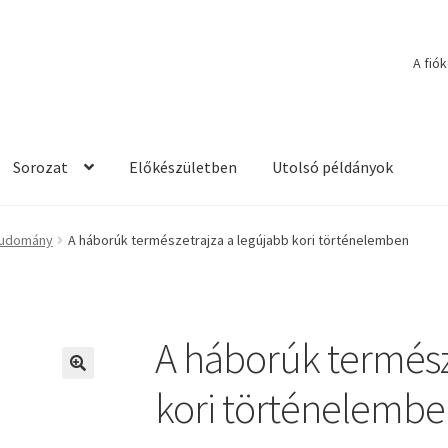
A fió
Sorozat
Előkészületben
Utolsó példányok
tudomány
A háborúk természetrajza a legújabb kori történelemben
A háborúk termész
🔍
kori történelemb