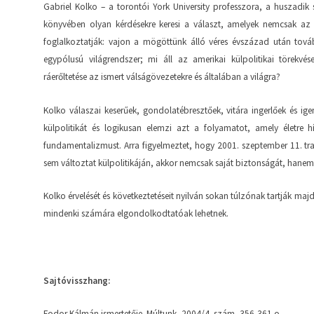
Gabriel Kolko – a torontói York University professzora, a huszadik 
könyvében olyan kérdésekre keresi a választ, amelyek nemcsak az
foglalkoztatják: vajon a mögöttünk álló véres évszázad után tová
egypólusú világrendszer; mi áll az amerikai külpolitikai törekvé
ráerőltetése az ismert válságövezetekre és általában a világra?
Kolko válaszai keserűek, gondolatébresztőek, vitára ingerlőek és ige
külpolitikát és logikusan elemzi azt a folyamatot, amely életre hí
fundamentalizmust. Arra figyelmeztet, hogy 2001. szeptember 11. t
sem változtat külpolitikáján, akkor nemcsak saját biztonságát, hanem a
Kolko érvelését és következtetéseit nyilván sokan túlzónak tartják m
mindenki számára elgondolkodtatóak lehetnek.
Sajtóvisszhang:
Fodor Kálmán ismertetője. Múltunk, 2004/4. szám, 356-361.o.