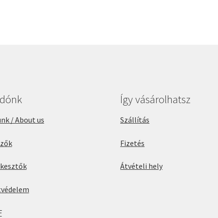
adónk
Így vásárolhatsz
nk / About us
Szállítás
rzők
Fizetés
rkesztők
Átvételi hely
tvédelem
F