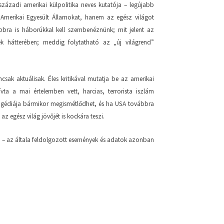
századi amerikai külpolitika neves kutatója – legújabb
 Amerikai Egyesült Államokat, hanem az egész világot
bbra is háborúkkal kell szembenéznünk; mit jelent az
sek hátterében; meddig folytatható az „új világrend”
ncsak aktuálisak. Éles kritikával mutatja be az amerikai
vta a mai értelemben vett, harcias, terrorista iszlám
ragédiája bármikor megismétlődhet, és ha USA továbbra
z egész világ jövőjét is kockára teszi.
ajd – az általa feldolgozott események és adatok azonban