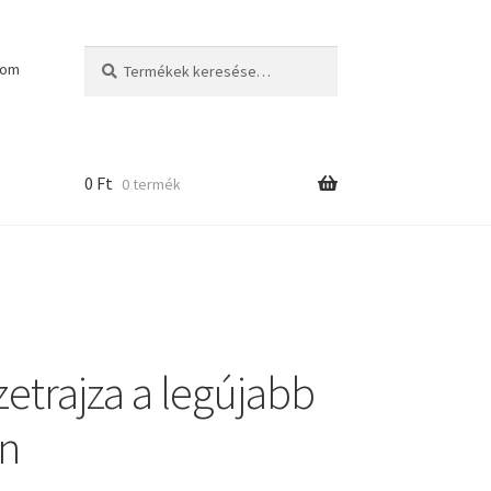
Keresés
Keresés
kom
a
következőre:
0
Ft
0 termék
etrajza a legújabb
en