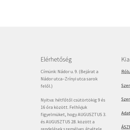
Elérhetőség
Ki
Címünk: Nádor u. 9. (Bejárat a
Rólu
Nádor utca–Zrínyi utca sarok
Sze
felől.)
Sze
Nyitva: hétfőtől csütörtökig 9 és
16 óra között. Felhívjuk
Ada
figyelmüket, hogy AUGUSZTUS 3.
és AUGUSZTUS 28. között a
ÁSZ
rendelések személyes átvétele