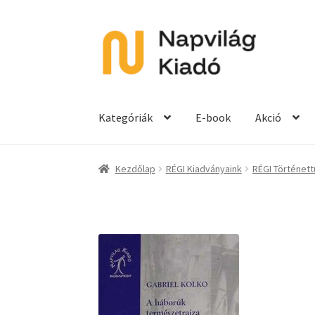
Ugrás
Kilépés
a
a
navigációhoz
tartalomba
Kategóriák
E-book
Akció
Kezdőlap
RÉGI Kiadványaink
RÉGI Történet