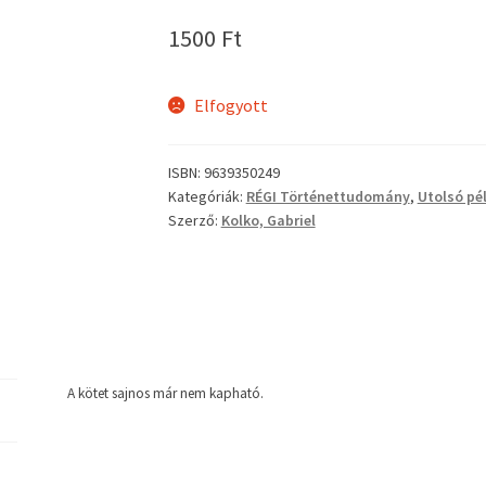
1500
Ft
Elfogyott
ISBN:
9639350249
Kategóriák:
RÉGI Történettudomány
,
Utolsó pé
Szerző:
Kolko, Gabriel
A kötet sajnos már nem kapható.