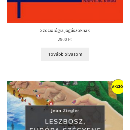
Szociológia jogászoknak
2900
Ft
Tovább olvasom
AKCIÓ!