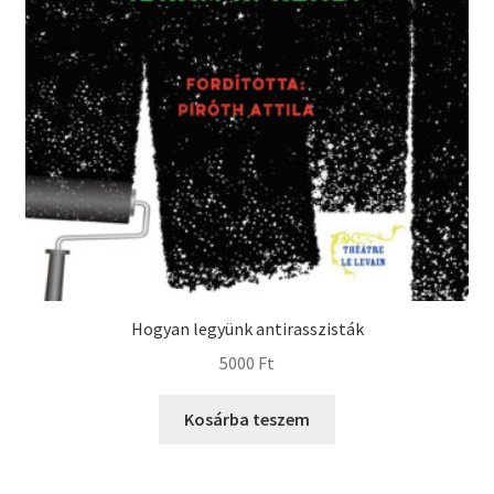
Hogyan legyünk antirasszisták
5000
Ft
Kosárba teszem