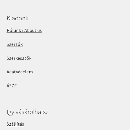
Kiadónk
Rólunk / About us
Szerzők
Szerkesztők
Adatvédelem
ÁSZF
Így vásárolhatsz
Szállítás