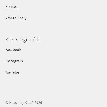
Fizetés
Átvételi hely
Közösségi média
Facebook
Instagram
YouTube
© Napvilág Kiadó 2026