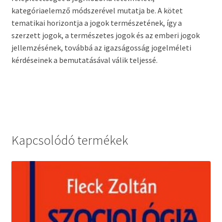
kategóriaelemző módszerével mutatja be. A kötet
tematikai horizontja a jogok természetének, így a
szerzett jogok, a természetes jogok és az emberi jogok
jellemzésének, továbbá az igazságosság jogelméleti
kérdéseinek a bemutatásával válik teljessé.
Kapcsolódó termékek