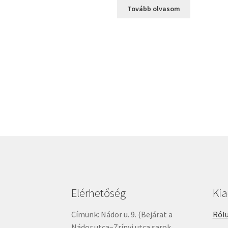
Tovább olvasom
Elérhetőség
Ki
Címünk: Nádor u. 9. (Bejárat a
Rólu
Nádor utca–Zrínyi utca sarok