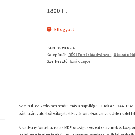
1800
Ft
Elfogyott
ISBN:
9639082023
Kategóriák:
RÉGI Forráskiadványok
,
Utolsó pél
Szerkesztő:
Izsák Lajos
Az elmúlt évtizedekben rendre-másra napvilágot láttak az 1944–1948
párthatározatokból válogatást közlő forráskiadványok. Jelen kötet fel
A kiadvány forrásbázisa az MDP országos vezető szerveinek és közpo