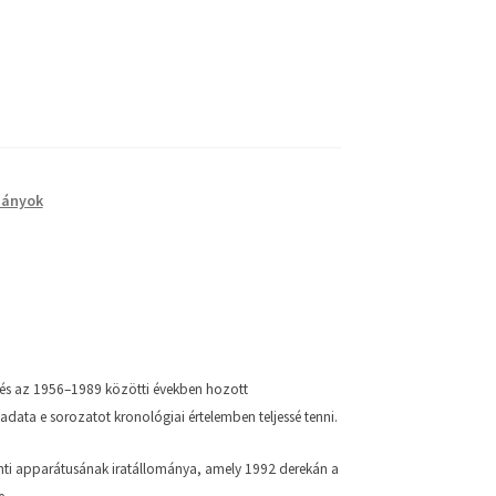
dányok
 és az 1956–1989 közötti években hozott
adata e sorozatot kronológiai értelemben teljessé tenni.
nti apparátusának iratállománya, amely 1992 derekán a