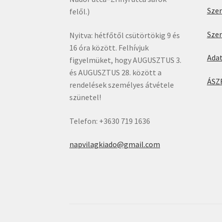
Sze
felől.)
Sze
Nyitva: hétfőtől csütörtökig 9 és
16 óra között. Felhívjuk
Ada
figyelmüket, hogy AUGUSZTUS 3.
és AUGUSZTUS 28. között a
ÁSZ
rendelések személyes átvétele
szünetel!
Telefon: +3630 719 1636
napvilagkiado@gmail.com