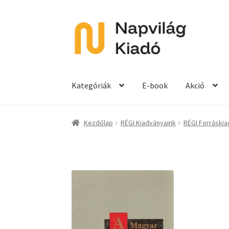
Ugrás
Kilépés
a
a
navigációhoz
tartalomba
Kategóriák
E-book
Akció
Kezdőlap
RÉGI Kiadványaink
RÉGI Forráski