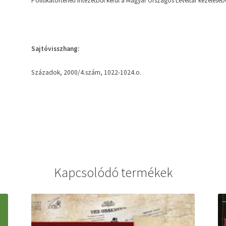
Politikatörténeti Intézetből kerül a Magyar Országos Levéltár kezeléséb
Sajtóvisszhang:
Századok, 2000/4.szám, 1022-1024.o.
Kapcsolódó termékek