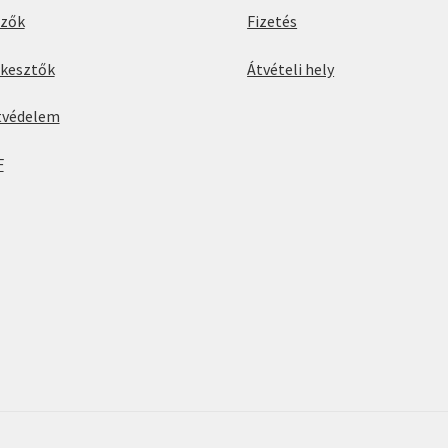
rzők
Fizetés
rkesztők
Átvételi hely
tvédelem
F