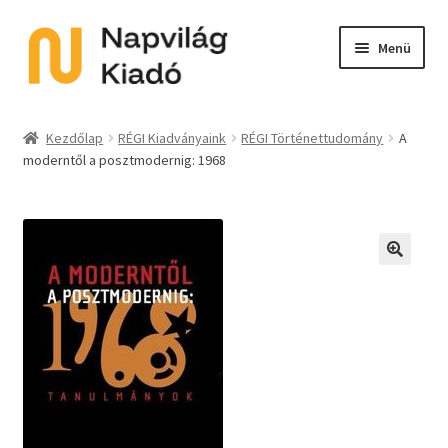
Ugrás
Kilépés
Menü
a
a
navigációhoz
tartalomba
Expand
Kategóriák
child
Kezdőlap
RÉGI Kiadványaink
RÉGI Történettudomány
A
menu
moderntől a posztmodernig: 1968
E-book
Expand
Akció
child
menu
Expand
Sorozat
🔍
child
menu
Előkészületben
Utolsó példányok