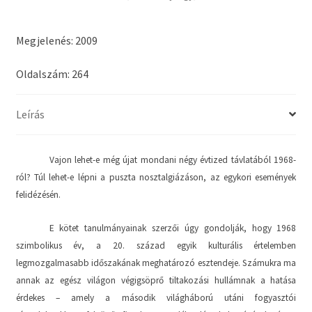
Megjelenés: 2009
Oldalszám: 264
Leírás
Vajon lehet-e még újat mondani négy évtized távlatából 1968-
ról? Túl lehet-e lépni a puszta nosztalgiázáson, az egykori események
felidézésén.
E kötet tanulmányainak szerzői úgy gondolják, hogy 1968
szimbolikus év, a 20. század egyik kulturális értelemben
legmozgalmasabb időszakának meghatározó esztendeje. Számukra ma
annak az egész világon végigsöprő tiltakozási hullámnak a hatása
érdekes – amely a második világháború utáni fogyasztói