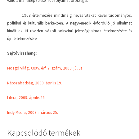
vallott mai elképzeléseink e folyamat örökségei.
1968 értelmezése mindmáig heves vitákat kavar tudományos,
politikai és kulturális berkekben. A negyvenedik évforduló jó alkalmat
kínált az itt röviden vázolt sokszínű jelenséghalmaz értelmezésére és
újraértelmezésére.
Sajtóvisszhang:
Mozgó Világ, XXXV. évf. 7. szám, 2009. július
Népszabadság, 2009. április 19.
Litera, 2009. április 26.
Indy Media, 2009. március 25.
Kapcsolódó termékek