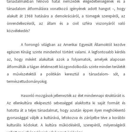
társadalmakban felnövő fiatal nemzedék elégedetlenségének és a
társadalom átformálásra vonatkozó igényének adott hangot –, hogy
alakult át 1968 hatására a demokráciáról, a tömegek szerepéről, az
önrendelkezésről, az állam és a civil szféra viszonyáról való
közvélekedés?
A forrongó világban az Amerikai Egyesült Államoktól kezdve
egészen Kínáig szinte mindenhol történt valami. A legfontosabb kérdés
az, hogy miként alakultak azok a folyamatok, amelyek alaposan
átformálták a tágan értelmezett közgondolkodás szinte minden területét
a művészetektől a politikán keresztül a társadalom- sőt, a
természettudományokig.
Hasonló mozgások jellemezték az élet mindennapi struktúráit is.
Az ellenkultúra elképesztő sebességgel alakította ki saját formáit és
hatotta át a teljes társadalmat, hogy azután éppen ilyen meghökkentő
gyorsasággal váljék a kultúrává, lefokozva és zárójelbe téve a korábbi
kulturális kódokat. A kultúra működéséről, szerepéről, milyenségéről