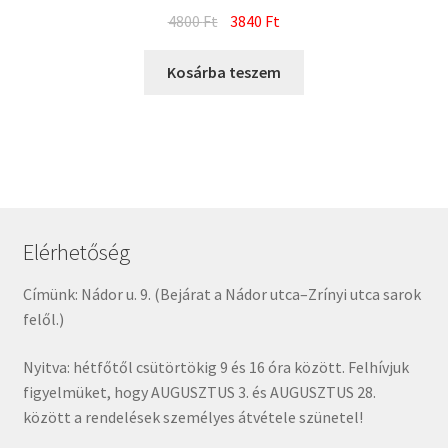
Original
Current
4800
Ft
3840
Ft
price
price
was:
is:
Kosárba teszem
4800 Ft.
3840 Ft.
Elérhetőség
Címünk: Nádor u. 9. (Bejárat a Nádor utca–Zrínyi utca sarok
felől.)
Nyitva: hétfőtől csütörtökig 9 és 16 óra között. Felhívjuk
figyelmüket, hogy AUGUSZTUS 3. és AUGUSZTUS 28.
között a rendelések személyes átvétele szünetel!