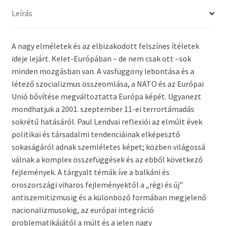
Leírás
A nagy elméletek és az elbizakodott felszínes ítéletek
ideje lejárt. Kelet-Európában – de nem csak ott –sok
minden mozgásban van. A vasfüggöny lebontása és a
létező szocializmus összeomlása, a NATO és az Európai
Unió bővítése megváltoztatta Európa képét. Ugyanezt
mondhatjuk a 2001. szeptember 11-ei terrortámadás
sokrétű hatásáról. Paul Lendvai reflexiói az elmúlt évek
politikai és társadalmi tendenciáinak elképesztő
sokaságáról adnak szemléletes képet; közben világossá
válnak a komplex összefüggések és az ebből következő
fejlemények. A tárgyalt témák íve a balkáni és
oroszországi viharos fejleményektől a „régi és új”
antiszemitizmusig és a különböző formában megjelenő
nacionalizmusokig, az európai integráció
problematikájától a múlt és a jelen nagy