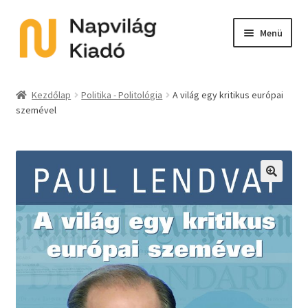
Ugrás
Kilépés
Menü
a
a
navigációhoz
tartalomba
Expand
Kategóriák
child
Kezdőlap
Politika - Politológia
A világ egy kritikus európai
menu
szemével
E-book
Expand
Akció
child
menu
Expand
Sorozat
🔍
child
menu
Előkészületben
Utolsó példányok