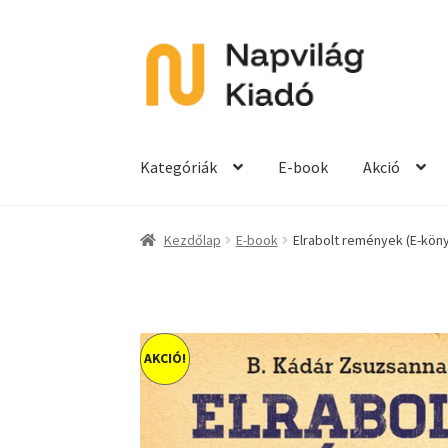
Ugrás
Kilépés
a
a
navigációhoz
tartalomba
Kategóriák
E-book
Akció
Kezdőlap
E-book
Elrabolt remények (E-kön
AKCIÓ!