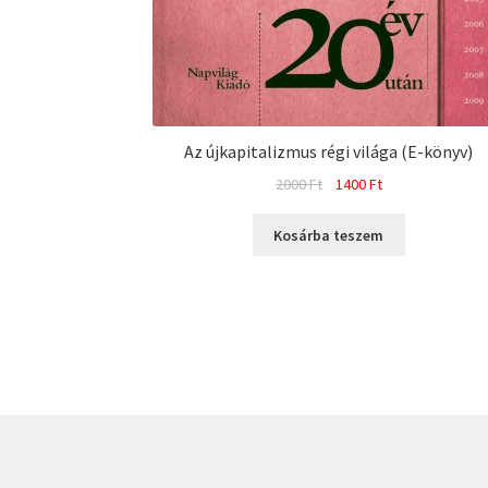
Az újkapitalizmus régi világa (E-könyv)
Original
Current
2000
Ft
1400
Ft
price
price
was:
is:
Kosárba teszem
2000 Ft.
1400 Ft.