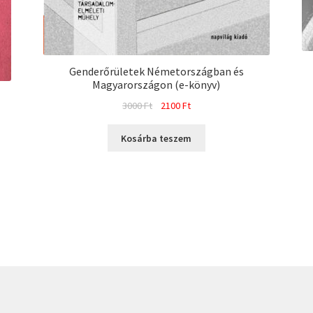
Genderőrületek Németországban és
Magyarországon (e-könyv)
Original
Current
3000
Ft
2100
Ft
price
price
was:
is:
Kosárba teszem
3000 Ft.
2100 Ft.