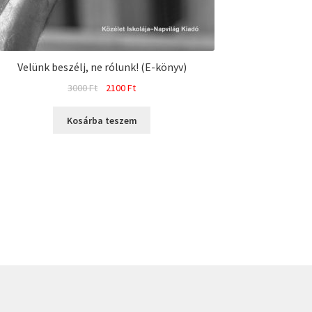
Velünk beszélj, ne rólunk! (E-könyv)
Original
Current
3000
Ft
2100
Ft
price
price
was:
is:
Kosárba teszem
3000 Ft.
2100 Ft.