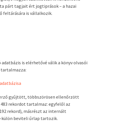
 párt tagjait ért jogtiprások – a hazai
feltárására is vállalkozik.
adatbázis is elérhetővé válik a könyv olvasói
t tartalmazza:
 adatbázisa
erző gyűjtött, többszörösen ellenőrzött
g 483 rekordot tartalmaz: egyfelől az
192 rekord), másrészt az internált
külön beviteli űrlap tartozik.