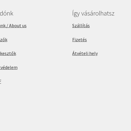
adónk
Így vásárolhatsz
nk / About us
Szállítás
rzők
Fizetés
rkesztők
Átvételi hely
tvédelem
F