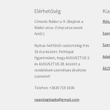
Elérhetőség
Ki
Címünk: Nádor u. 9. (Bejárat a
Rólu
Nádor utca–Zrínyi utca sarok
Sze
felől.)
Sze
Nyitva: hétfőtől csütörtökig 9 és
16 óra között. Felhívjuk
Ada
figyelmüket, hogy AUGUSZTUS 3.
és AUGUSZTUS 28. között a
ÁSZ
rendelések személyes átvétele
szünetel!
Telefon: +3630 719 1636
napvilagkiado@gmail.com