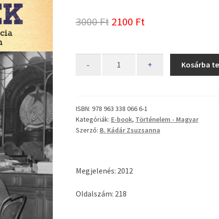
Original
Current
3000
Ft
2100
Ft
price
price
was:
is:
Elrabolt
-
+
Kosárba t
remények
3000 Ft.
2100 Ft.
(E-
könyv)
mennyiség
ISBN:
978 963 338 066 6-1
Kategóriák:
E-book
,
Történelem - Magyar
Szerző:
B. Kádár Zsuzsanna
Megjelenés: 2012
Oldalszám: 218