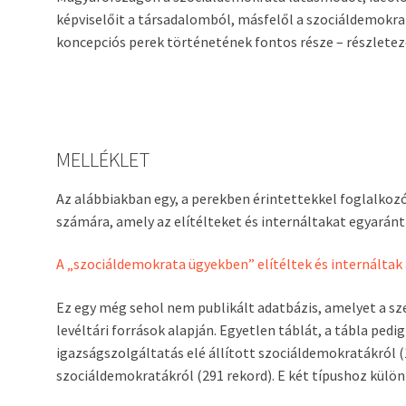
képviselőit a társadalomból, másfelől a szociáldemokrata
koncepciós perek történetének fontos része – részletező 
MELLÉKLET
Az alábbiakban egy, a perekben érintettekkel foglalkozó 
számára, amely az elítélteket és internáltakat egyarán
A „szociáldemokrata ügyekben” elítéltek és internáltak
Ez egy még sehol nem publikált adatbázis, amelyet a sz
levéltári források alapján. Egyetlen táblát, a tábla pedi
igazságszolgáltatás elé állított szociáldemokratákról (
szociáldemokratákról (291 rekord). E két típushoz külön-