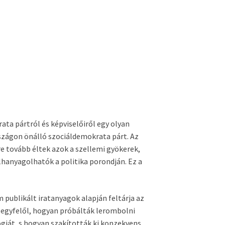
ta pártról és képviselőiről egy olyan
zágon önálló szociáldemokrata párt. Az
e tovább éltek azok a szellemi gyökerek,
hanyagolhatók a politika porondján. Ez a
 publikált iratanyagok alapján feltárja az
a egyfelől, hogyan próbálták lerombolni
iát, s hogyan szakították ki konzekvens