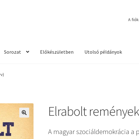
A fió
Sorozat
Előkészületben
Utolsó példányok
yv)
Elrabolt remények
🔍
A magyar szociáldemokrácia a p