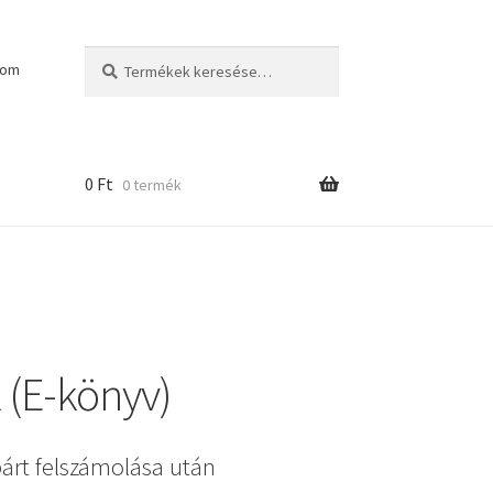
Keresés
Keresés
kom
a
következőre:
0
Ft
0 termék
 (E-könyv)
árt felszámolása után