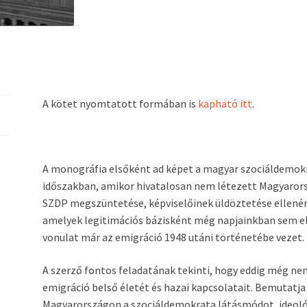
A kötet nyomtatott formában is
kapható itt
.
A monográfia elsőként ad képet a magyar szociáldemokra
időszakban, amikor hivatalosan nem létezett Magyarors
SZDP megszüntetése, képviselőinek üldöztetése ellenér
amelyek legitimációs bázisként még napjainkban sem el
vonulat már az emigráció 1948 utáni történetébe vezet.
A szerző fontos feladatának tekinti, hogy eddig még nem
emigráció belső életét és hazai kapcsolatait. Bemutatj
Magyarországon a szociáldemokrata látásmódot, ideológ