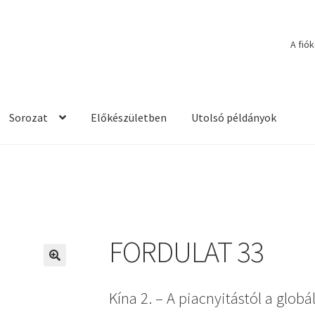
A fió
Sorozat
Előkészületben
Utolsó példányok
FORDULAT 33
🔍
Kína 2. – A piacnyitástól a globá