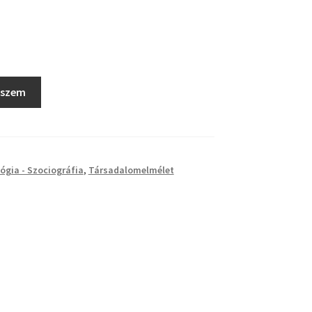
eszem
ógia - Szociográfia
,
Társadalomelmélet