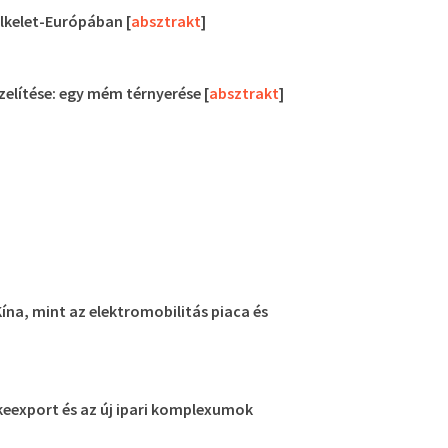
élkelet-Európában [
absztrakt
]
elítése: egy mém térnyerése [
absztrakt
]
ína, mint az elektromobilitás piaca és
őkeexport és az új ipari komplexumok