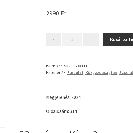
2990
Ft
FORDULAT
-
+
Kosárba t
33
mennyiség
ISBN:
977158505600333
Kategóriák:
Fordulat
,
Közgazdaságtan
,
Szociol
Megjelenés: 2024
Oldalszám: 314