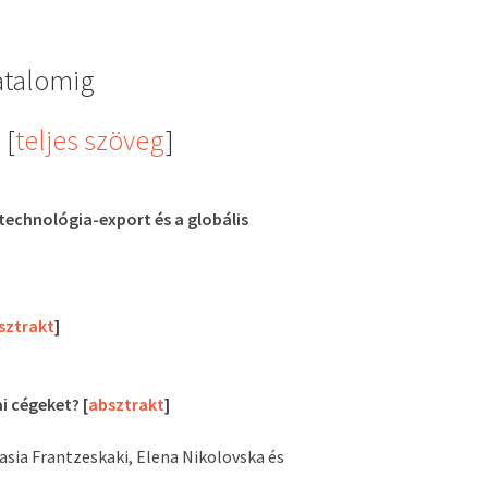
hatalomig
 [
teljes szöveg
]
technológia-export és a globális
sztrakt
]
i cégeket? [
absztrakt
]
asia Frantzeskaki, Elena Nikolovska és