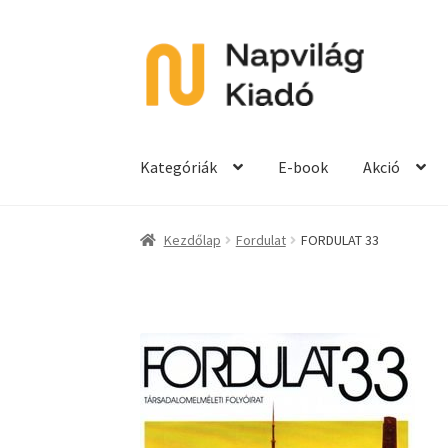
Ugrás
Kilépés
a
a
navigációhoz
tartalomba
Kategóriák
E-book
Akció
Kezdőlap
Fordulat
FORDULAT 33