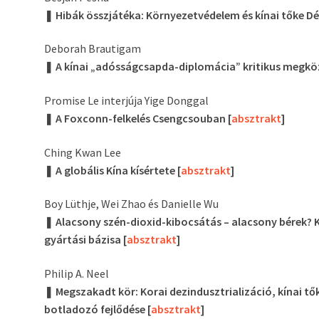
❚
Hibák összjátéka: Környezetvédelem és kínai tőke D
Deborah Brautigam
❚
A kínai „adósságcsapda-diplomácia” kritikus megköz
Promise Le interjúja Yige Donggal
❚
A Foxconn-felkelés Csengcsouban [
absztrakt
]
Ching Kwan Lee
❚
A globális Kína kísértete [
absztrakt
]
Boy Lüthje, Wei Zhao és Danielle Wu
❚
Alacsony szén-dioxid-kibocsátás
–
alacsony bérek? K
gyártási bázisa [
absztrakt
]
Philip A. Neel
❚
Megszakadt kör: Korai dezindusztrializáció, kínai t
botladozó fejlődése [
absztrakt
]