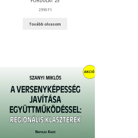
FORDULAT 25
2990
Ft
Tovább olvasom
AKCIÓ!