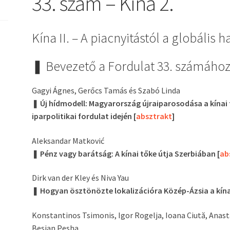
33. szám – Kína 2.
Kína II. – A piacnyitástól a globális 
❚ Bevezető a Fordulat
33. számához
Gagyi Ágnes, Gerőcs Tamás és Szabó Linda
❚
Új hídmodell: Magyarország újraiparosodása a kínai 
iparpolitikai fordulat idején
[
absztrakt
]
Aleksandar Matković
❚
Pénz vagy barátság: A kínai tőke útja Szerbiában [
ab
Dirk van der Kley és Niva Yau
❚
Hogyan ösztönözte lokalizációra Közép-Ázsia a kína
Konstantinos Tsimonis, Igor Rogelja, Ioana Ciută, Anast
Besjan Pesha