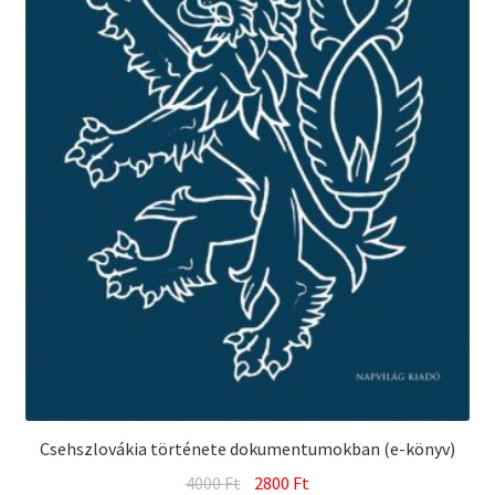
Csehszlovákia története dokumentumokban (e-könyv)
Original
Current
4000
Ft
2800
Ft