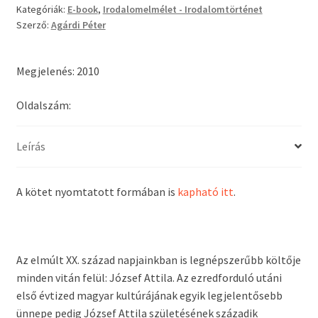
Kategóriák:
E-book
,
Irodalomelmélet - Irodalomtörténet
(E-
Szerző:
Agárdi Péter
könyv)
mennyiség
Megjelenés: 2010
Oldalszám:
Leírás
A kötet nyomtatott formában is
kapható itt
.
Az elmúlt XX. század napjainkban is legnépszerűbb költője
minden vitán felül: József Attila. Az ezredforduló utáni
első évtized magyar kultúrájának egyik legjelentősebb
ünnepe pedig József Attila születésének századik