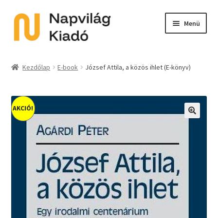
Ugrás
Kilépés
Menü
a
a
navigációhoz
tartalomba
Expand
Kategóriák
child
Kezdőlap
E-book
József Attila, a közös ihlet (E-könyv)
menu
E-book
Expand
Akció
AKCIÓ!
child
🔍
menu
Expand
Sorozat
child
menu
Előkészületben
Utolsó példányok