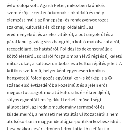
évfordulója volt. Agárdi Péter, miközben krónikás
szemlézője e centenáriumnak, sokoldalú és mély
elemzést nyújt az ünnepség- és rendezvénysorozat
szakmai, kulturális és köznapi oldalairól, az
eredményekről és az éles vitákról, a botrányokról és a
páratlanul gazdag visszhangról, a költő mai olvasatairól,
recepciójáról és hatásáról. Fölidézi és dekonstruálja a
költő életéről, sorsáról forgalomban lévő régi és új keletű
mítoszokat, a kultuszrombolás és a kultuszépítés jeleit. A
kritikus szellemű, helyenként egyenesen ironikus
hangvételű földolgozás egyúttal kor- s kórkép is a XXI.
század első évtizedéről: a közelmúlt és a jelen erős
megosztottságot mutató kulturális értékrendjéről,
súlyos egyenlőtlenségekkel terhelt műveltségi
állapotáról, az irodalomtudomány terméséről és
küzdelmeiről, a nemzeti mentalitás változatairól s nem
utolsósorban a magyar ideológiai-politikai közbeszédről.
Ugyanakkor egyértelműen felmutatja József Attila