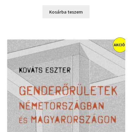
price
price
was:
is:
Kosárba teszem
4000 Ft.
2800 Ft.
AKCIÓ!