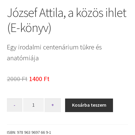
József Attila, a közös ihlet
(E-könyv)
Egy irodalmi centenárium tükre és
anatómiája
Original
Current
2000
Ft
1400
Ft
price
price
was:
is:
József
-
+
Kosárba teszem
Attila,
2000 Ft.
1400 Ft.
a
közös
ihlet
ISBN:
978 963 9697 66 9-1