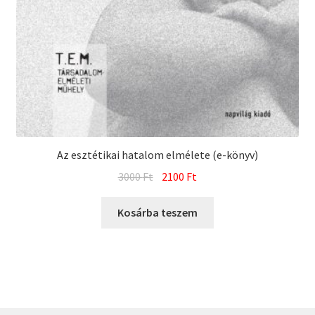
Az esztétikai hatalom elmélete (e-könyv)
Original
Current
3000
Ft
2100
Ft
price
price
was:
is:
Kosárba teszem
3000 Ft.
2100 Ft.