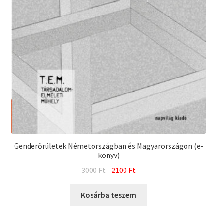
Genderőrületek Németországban és Magyarországon (e-
könyv)
Original
Current
3000
Ft
2100
Ft
price
price
was:
is:
Kosárba teszem
3000 Ft.
2100 Ft.