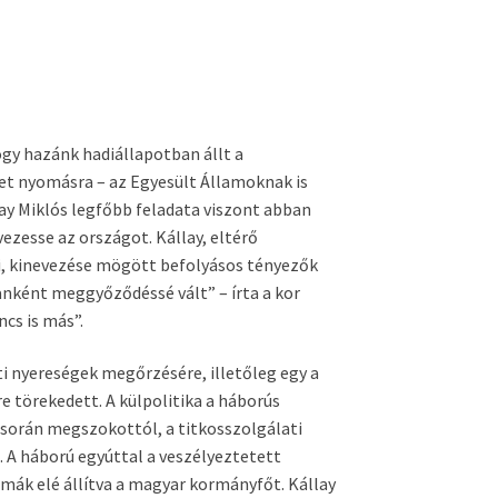
gy hazánk hadiállapotban állt a
et nyomásra – az Egyesült Államoknak is
lay Miklós legfőbb feladata viszont abban
ezesse az országot. Kállay, eltérő
i, kinevezése mögött befolyásos tényezők
anként meggyőződéssé vált” – írta a kor
ncs is más”.
ti nyereségek megőrzésére, illetőleg egy a
 törekedett. A külpolitika a háborús
során megszokottól, a titkosszolgálati
 A háború egyúttal a veszélyeztetett
emmák elé állítva a magyar kormányfőt. Kállay