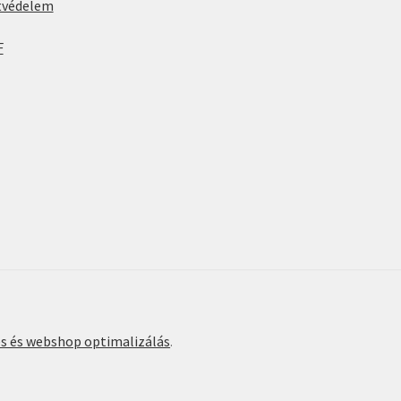
tvédelem
F
és és webshop optimalizálás
.