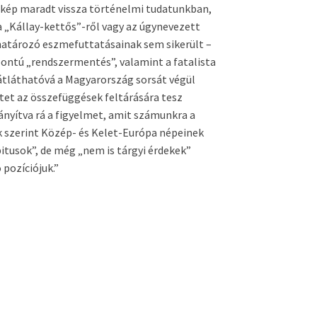
 kép maradt vissza történelmi tudatunkban,
 a „Kállay-kettős”-ről vagy az úgynevezett
határozó eszmefuttatásainak sem sikerült –
pontú „rendszermentés”, valamint a fatalista
tláthatóvá a Magyarország sorsát végül
tet az összefüggések feltárására tesz
rányítva rá a figyelmet, amit számunkra a
k szerint Közép- és Kelet-Európa népeinek
bitusok”, de még „nem is tárgyi érdekek”
 pozíciójuk.”