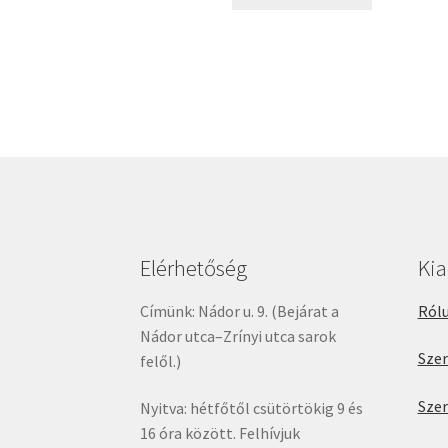
3000 Ft.
2100 Ft.
Elérhetőség
Ki
Címünk: Nádor u. 9. (Bejárat a
Rólu
Nádor utca–Zrínyi utca sarok
Sze
felől.)
Sze
Nyitva: hétfőtől csütörtökig 9 és
16 óra között. Felhívjuk