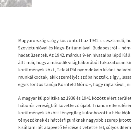
Magyarországra úgy köszöntött az 1942-es esztendő, ho
Szovjetunióval és Nagy-Britanniával. Budapestről – ném
hadat üzentek. Az 1942. március 9-én hivatalba lépő Kál
állt már, hogy a második világháborúból fokozatosan kiv
körülmények közt, Teleki Pál nyomdokain kívánt haladn
munkálkodtak, akik személyét szóba hozták, s így „lass
egyik fontos tanúja Kornfeld Móric –, hogy rajta kívül „ni
A magyar külpolitika az 1938 és 1941 között elért terüle
háborús vereségből következő újabb Trianon elkerülésére
körülmények között lényegileg különbözött a békeidők 
tényezőknek és háttérfiguráknak nagyobb szerep jutott.
kisállami lét alapvető kérdéseit vetette fel, súlyos dil