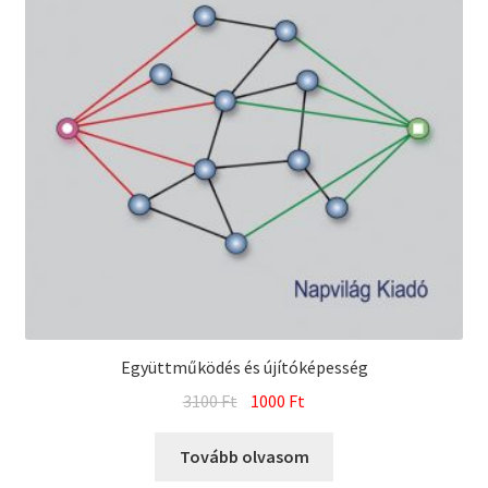
Együttműködés és újítóképesség
Original
Current
3100
Ft
1000
Ft
price
price
was:
is:
Tovább olvasom
3100 Ft.
1000 Ft.