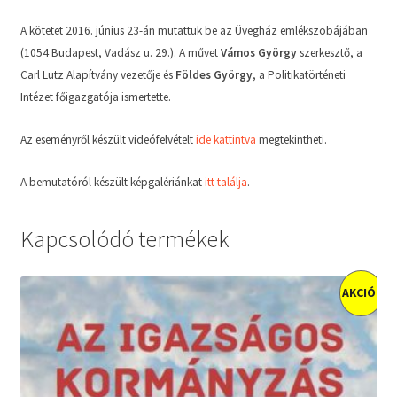
A kötetet 2016. június 23-án mutattuk be az Üvegház emlékszobájában
(1054 Budapest, Vadász u. 29.). A művet
Vámos György
szerkesztő, a
Carl Lutz Alapítvány vezetője és
Földes György
, a Politikatörténeti
Intézet főigazgatója ismertette.
Az eseményről készült videófelvételt
ide kattintva
megtekintheti.
A bemutatóról készült képgalériánkat
itt találja
.
Kapcsolódó termékek
AKCIÓ!