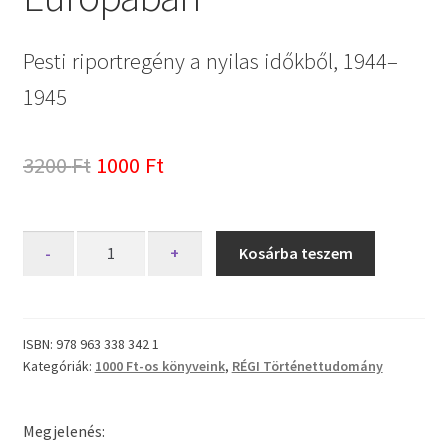
Pesti riportregény a nyilas időkből, 1944–
1945
Original
Current
3200
Ft
1000
Ft
price
price
was:
is:
Keresztény
-
+
Kosárba teszem
voltam
3200 Ft.
1000 Ft.
Európában
mennyiség
ISBN:
978 963 338 342 1
Kategóriák:
1000 Ft-os könyveink
,
RÉGI Történettudomány
Megjelenés: