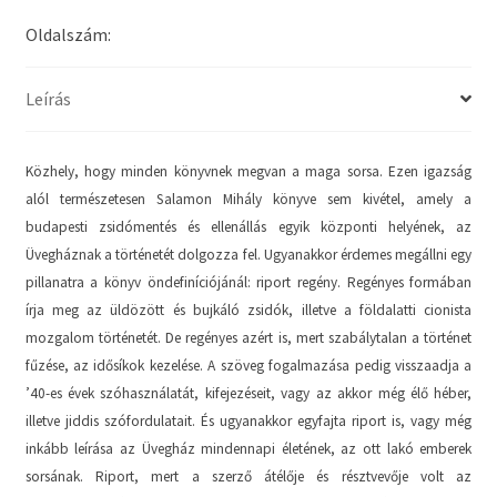
Oldalszám:
Leírás
Közhely, hogy minden könyvnek megvan a maga sorsa. Ezen igazság
alól természetesen Salamon Mihály könyve sem kivétel, amely a
budapesti zsidómentés és ellenállás egyik központi helyének, az
Üvegháznak a történetét dolgozza fel. Ugyanakkor érdemes megállni egy
pillanatra a könyv öndefiníciójánál: riport regény. Regényes formában
írja meg az üldözött és bujkáló zsidók, illetve a földalatti cionista
mozgalom történetét. De regényes azért is, mert szabálytalan a történet
fűzése, az idősíkok kezelése. A szöveg fogalmazása pedig visszaadja a
’40-es évek szóhasználatát, kifejezéseit, vagy az akkor még élő héber,
illetve jiddis szófordulatait. És ugyanakkor egyfajta riport is, vagy még
inkább leírása az Üvegház mindennapi életének, az ott lakó emberek
sorsának. Riport, mert a szerző átélője és résztvevője volt az