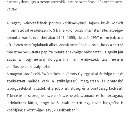
eseményeknek, így a benne szereplők is valós személyek, hús-vér emberek
voltak.
A regény keletkezésének pontos körülményeiről sajnos kevés konkrét
információval rendelkezünk. S bár a különböző internetes fellelhetőségek
szerint a kiadás éve lehet akár 1949, 1955, de akár 1957 is, mi ebben a
kérdésben nem foglaltunk állást. Annyit vehetünk biztosra, hogy a szerző
már Izraelben vetette papírra munkájának végső változatát. Ez együtt járt
azzal is, hogy néhány dologra már nem emlékezett, talán nem is
emlékezhetett kristálytisztán.
A magyar kiadás előkészületeként a Vámos György által átdolgozott és
szerkesztett műhöz csak a szükségszerű magyarázó és pontosító
lábjegyzetekkel láttattuk el a jobb érthetőség és a pontosság kedvéért.
Tekintettel a szövegben szereplő személyek számára és fontosságára,
indokoltnak láttuk, hogy akiről csak lehetett egy rövid biográfiát is
közöljünk a kötet végén egy „kislexikonban”.