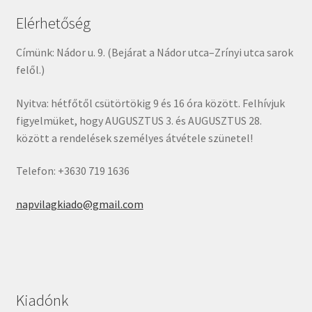
Elérhetőség
Címünk: Nádor u. 9. (Bejárat a Nádor utca–Zrínyi utca sarok
felől.)
Nyitva: hétfőtől csütörtökig 9 és 16 óra között. Felhívjuk
figyelmüket, hogy AUGUSZTUS 3. és AUGUSZTUS 28.
között a rendelések személyes átvétele szünetel!
Telefon: +3630 719 1636
napvilagkiado@gmail.com
Kiadónk