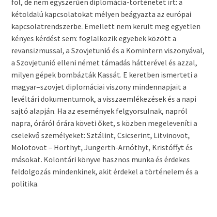
föl, de nem egyszerűen diplomácia-történetet írt: a
kétoldalú kapcsolatokat mélyen beágyazta az európai
kapcsolatrendszerbe. Emellett nem került meg egyetlen
kényes kérdést sem: foglalkozik egyebek között a
revansizmussal, a Szovjetunió és a Komintern viszonyával,
a Szovjetunió elleni német támadás hátterével és azzal,
milyen gépek bombázták Kassát. E keretben ismerteti a
magyar–szovjet diplomáciai viszony mindennapjait a
levéltári dokumentumok, a visszaemlékezések és a napi
sajtó alapján. Ha az események felgyorsulnak, napról
napra, óráról órára követi őket, s közben megeleveníti a
cselekvő személyeket: Sztálint, Csicserint, Litvinovot,
Molotovot – Horthyt, Jungerth-Arnóthyt, Kristóffyt és
másokat. Kolontári könyve hasznos munka és érdekes
feldolgozás mindenkinek, akit érdekel a történelem és a
politika.