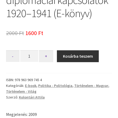
1920–1941 (E-könyv)
Original
Current
2000
Ft
1600
Ft
price
price
was:
is:
Magyar–
-
+
Kosárba teszem
szovjet
2000 Ft.
1600 Ft.
diplomáciai
kapcsolatok
1920–
ISBN:
978 963 969 745 4
Kategóriák:
E-book
,
Politika - Politológia
,
Történelem - Magyar
,
1941
Történelem - Világ
(E-
Szerző:
Kolontári Attila
könyv)
mennyiség
Megjelenés: 2009