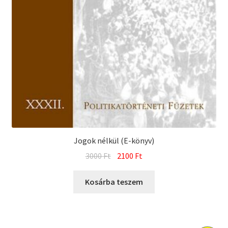
Jogok nélkül (E-könyv)
Original
Current
3000
Ft
2100
Ft
price
price
was:
is:
Kosárba teszem
3000 Ft.
2100 Ft.