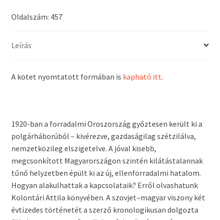
Oldalszám: 457
Leírás
A kötet nyomtatott formában is
kapható itt
.
1920-ban a forradalmi Oroszország győztesen került ki a
polgárháborúból – kivérezve, gazdaságilag szétzilálva,
nemzetközileg elszigetelve. A jóval kisebb,
megcsonkított Magyarországon szintén kilátástalannak
tűnő helyzetben épült ki az új, ellenforradalmi hatalom.
Hogyan alakulhattak a kapcsolataik? Erről olvashatunk
Kolontári Attila könyvében. A szovjet–magyar viszony két
évtizedes történetét a szerző kronologikusan dolgozta