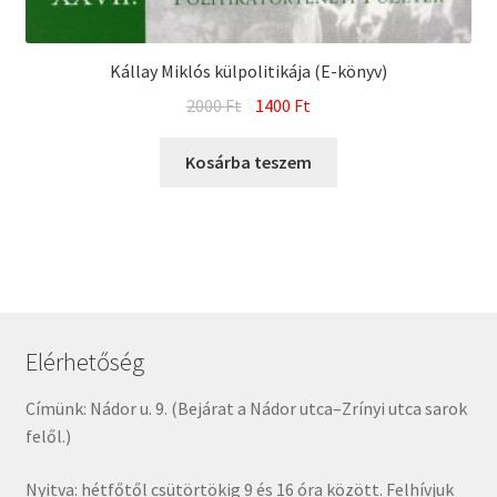
Kállay Miklós külpolitikája (E-könyv)
Original
Current
2000
Ft
1400
Ft
price
price
was:
is:
Kosárba teszem
2000 Ft.
1400 Ft.
Elérhetőség
Címünk: Nádor u. 9. (Bejárat a Nádor utca–Zrínyi utca sarok
felől.)
Nyitva: hétfőtől csütörtökig 9 és 16 óra között. Felhívjuk