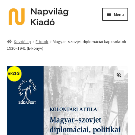
Ugrás
Kilépés
Menü
a
a
navigációhoz
tartalomba
Expand
Kategóriák
child
Kezdőlap
E-book
Magyar–szovjet diplomáciai kapcsolatok
menu
1920–1941 (E-könyv)
E-book
Expand
Akció
child
AKCIÓ!
menu
Expand
Sorozat
🔍
child
menu
Előkészületben
Utolsó példányok