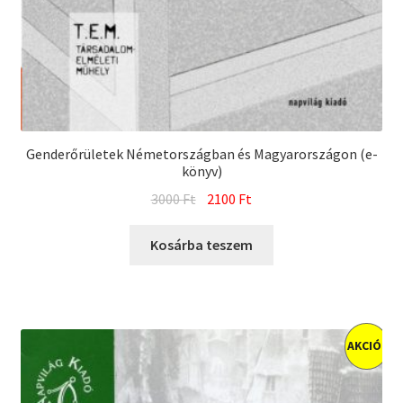
Genderőrületek Németországban és Magyarországon (e-
könyv)
Original
Current
3000
Ft
2100
Ft
price
price
was:
is:
Kosárba teszem
3000 Ft.
2100 Ft.
AKCIÓ!