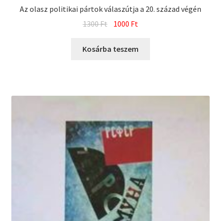
Az olasz politikai pártok válaszútja a 20. század végén
Original
Current
1300
Ft
1000
Ft
price
price
was:
is:
Kosárba teszem
1300 Ft.
1000 Ft.