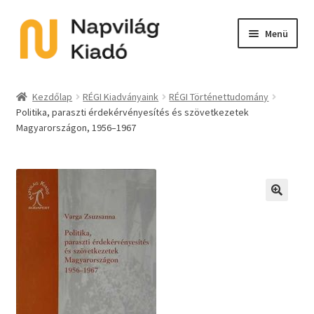
Ugrás
Kilépés
Menü
a
a
navigációhoz
tartalomba
Expand
Kategóriák
child
Kezdőlap
RÉGI Kiadványaink
RÉGI Történettudomány
menu
Politika, paraszti érdekérvényesítés és szövetkezetek
E-book
Magyarországon, 1956–1967
Expand
Akció
child
menu
Expand
Sorozat
child
🔍
menu
Előkészületben
Utolsó példányok