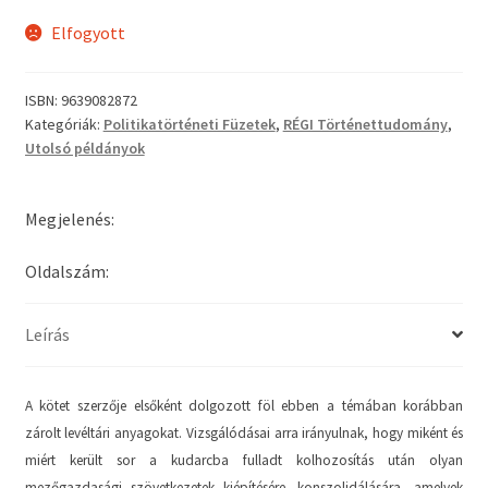
Elfogyott
ISBN:
9639082872
Kategóriák:
Politikatörténeti Füzetek
,
RÉGI Történettudomány
,
Utolsó példányok
Megjelenés:
Oldalszám:
Leírás
A kötet szerzője elsőként dolgozott föl ebben a témában korábban
zárolt levéltári anyagokat. Vizsgálódásai arra irányulnak, hogy miként és
miért került sor a kudarcba fulladt kolhozosítás után olyan
mezőgazdasági szövetkezetek kiépítésére, konszolidálására, amelyek