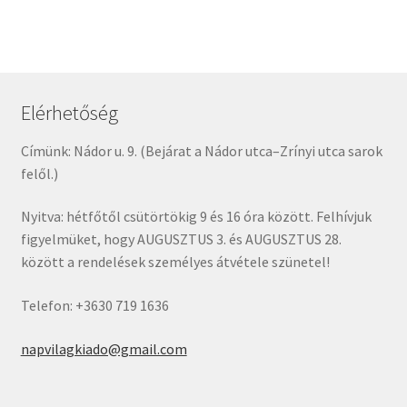
Elérhetőség
Címünk: Nádor u. 9. (Bejárat a Nádor utca–Zrínyi utca sarok
felől.)
Nyitva: hétfőtől csütörtökig 9 és 16 óra között. Felhívjuk
figyelmüket, hogy AUGUSZTUS 3. és AUGUSZTUS 28.
között a rendelések személyes átvétele szünetel!
Telefon: +3630 719 1636
napvilagkiado@gmail.com