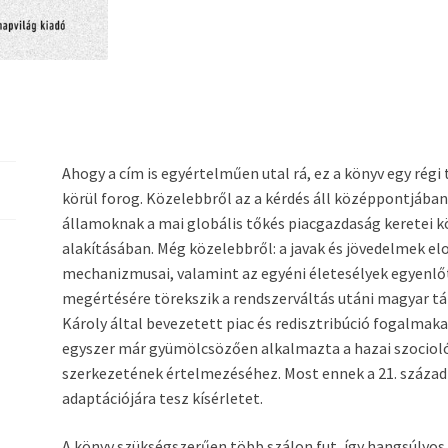
Ahogy a cím is egyértelműen utal rá, ez a könyv egy rég
körül forog. Közelebbről az a kérdés áll középpontjába
államoknak a mai globális tőkés piacgazdaság keretei 
alakításában. Még közelebbről: a javak és jövedelmek e
mechanizmusai, valamint az egyéni életesélyek egyenl
megértésére törekszik a rendszerváltás utáni magyar t
Károly által bevezetett piac és redisztribúció fogalmaka
egyszer már gyümölcsözően alkalmazta a hazai szocioló
szerkezetének értelmezéséhez. Most ennek a 21. századi
adaptációjára tesz kísérletet.
A könyv szükségszerűen több szálon fut, így hangsúlyos 