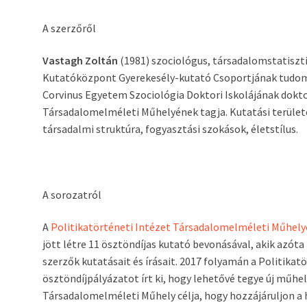
A szerzőről
Vastagh Zoltán
(1981) szociológus, társadalomstatisz
Kutatóközpont Gyerekesély-kutató Csoportjának tudo
Corvinus Egyetem Szociológia Doktori Iskolájának doktor
Társadalomelméleti Műhelyének tagja. Kutatási terület
társadalmi struktúra, fogyasztási szokások, életstílus.
A sorozatról
A
Politikatörténeti Intézet Társadalomelméleti Műhely
jött létre 11 ösztöndíjas kutató bevonásával, akik azót
szerzők kutatásait és írásait. 2017 folyamán a Politikat
ösztöndíjpályázatot írt ki, hogy lehetővé tegye új műh
Társadalomelméleti Műhely célja, hogy hozzájáruljon a