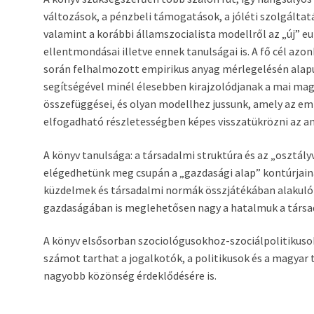
változások, a pénzbeli támogatások, a jóléti szolgáltat
valamint a korábbi államszocialista modellről az „új” eu
ellentmondásai illetve ennek tanulságai is. A fő cél azo
során felhalmozott empirikus anyag mérlegelésén alapu
segítségével minél élesebben kirajzolódjanak a mai ma
összefüggései, és olyan modellhez jussunk, amely az em
elfogadható részletességben képes visszatükrözni az a
A könyv tanulsága: a társadalmi struktúra és az „osztá
elégedhetünk meg csupán a „gazdasági alap” kontúrjainak
küzdelmek és társadalmi normák összjátékában alakuló 
gazdaságában is meglehetősen nagy a hatalmuk a társad
A könyv elsősorban szociológusokhoz-szociálpolitikusok
számot tarthat a jogalkotók, a politikusok és a magya
nagyobb közönség érdeklődésére is.