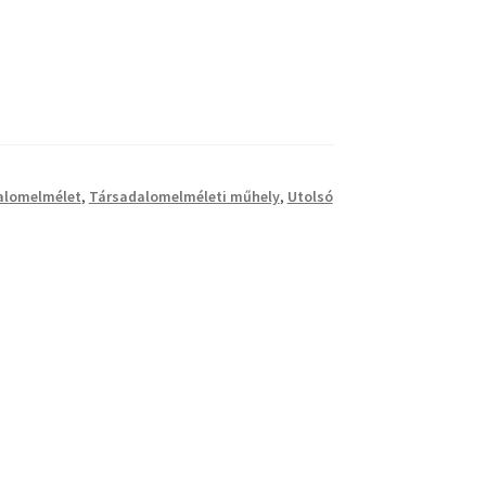
alomelmélet
,
Társadalomelméleti műhely
,
Utolsó