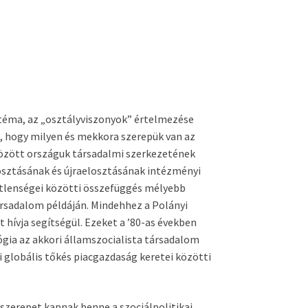
i téma, az „osztályviszonyok” értelmezése
n, hogy milyen és mekkora szerepük van az
között országuk társadalmi szerkezetének
losztásának és újraelosztásának intézményi
őtlenségei közötti összefüggés mélyebb
ársadalom példáján. Mindehhez a Polányi
t hívja segítségül. Ezeket a ’80-as években
gia az akkori államszocialista társadalom
 globális tőkés piacgazdaság keretei közötti
szerepet kapnak benne a szociálpolitikai