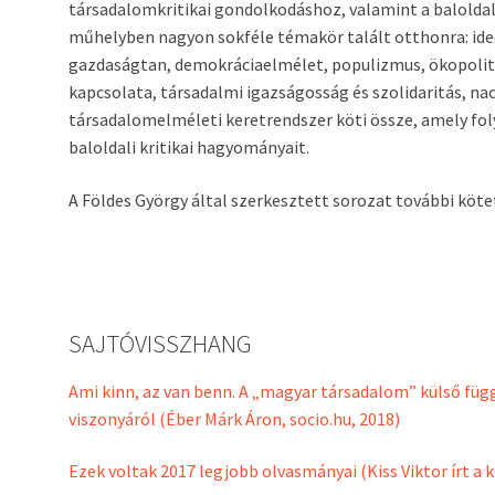
társadalomkritikai gondolkodáshoz, valamint a baloldal
műhelyben nagyon sokféle témakör talált otthonra: ideo
gazdaságtan, demokráciaelmélet, populizmus, ökopolit
kapcsolata, társadalmi igazságosság és szolidaritás, nac
társadalomelméleti keretrendszer köti össze, amely fol
baloldali kritikai hagyományait.
A Földes György által szerkesztett sorozat további köte
SAJTÓVISSZHANG
Ami kinn, az van benn. A „magyar társadalom” külső füg
viszonyáról (Éber Márk Áron, socio.hu, 2018)
Ezek voltak 2017 legjobb olvasmányai (Kiss Viktor írt a 