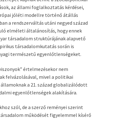
ások, az állami foglalkoztatás kérdései,
rópai jóléti modellre történő átállás
nban a rendszerváltás utáni negyed század
ló elméleti általánosítás, hogy ennek
gyar társadalom struktúrájának alapvető
pirikus társadalomkutatás során is
nyagi természetű egyenlőtlenségeket.
lyviszonyok” értelmezésekor nem
 felvázolásával, mivel a politikai
államoknak a 21. század globalizálódott
almi egyenlőtlenségek alakítására.
hoz szól, de a szerző reményei szerint
r társadalom működését figyelemmel kísérő