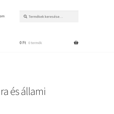
Keresés
Keresés
kom
a
következőre:
0
Ft
0 termék
ra és állami