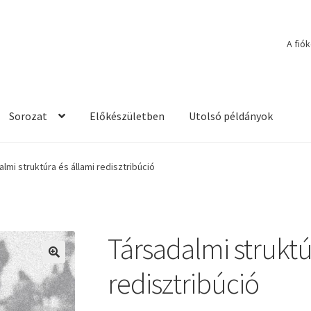
A fió
Sorozat
Előkészületben
Utolsó példányok
lmi struktúra és állami redisztribúció
Társadalmi struktú
🔍
redisztribúció