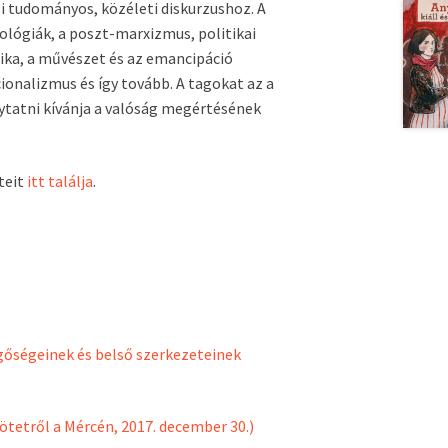
i tudományos, közéleti diskurzushoz. A
lógiák, a poszt-marxizmus, politikai
ika, a művészet és az emancipáció
ionalizmus és így tovább. A tagokat az a
ytatni kívánja a valóság megértésének
teit
itt találja
.
gőségeinek és belső szerkezeteinek
kötetről a Mércén, 2017. december 30.)