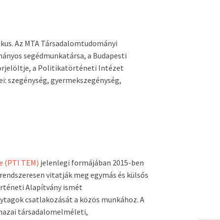
tikus. Az MTA Társadalomtudományi
mányos segédmunkatársa, a Budapesti
jelöltje, a Politikatörténeti Intézet
ei: szegénység, gyermekszegénység,
e (PTI TEM)
jelenlegi formájában 2015-ben
a rendszeresen vitatják meg egymás és külsős
örténeti Alapítvány ismét
elytagok csatlakozását a közös munkához. A
 hazai társadalomelméleti,