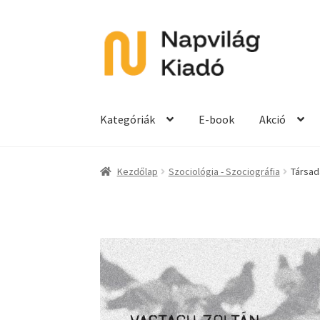
Ugrás
Kilépés
a
a
navigációhoz
tartalomba
Kategóriák
E-book
Akció
Kezdőlap
Szociológia - Szociográfia
Társada