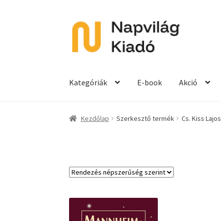
Ugrás
Kilépés
a
a
navigációhoz
tartalomba
Kategóriák
E-book
Akció
Kezdőlap
Szerkesztő termék
Cs. Kiss Lajos