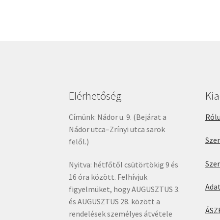
Elérhetőség
Ki
Címünk: Nádor u. 9. (Bejárat a
Rólu
Nádor utca–Zrínyi utca sarok
Sze
felől.)
Sze
Nyitva: hétfőtől csütörtökig 9 és
16 óra között. Felhívjuk
Ada
figyelmüket, hogy AUGUSZTUS 3.
és AUGUSZTUS 28. között a
ÁSZ
rendelések személyes átvétele