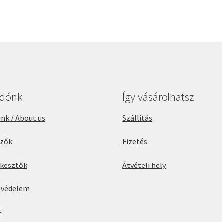
adónk
Így vásárolhatsz
nk / About us
Szállítás
rzők
Fizetés
rkesztők
Átvételi hely
tvédelem
F