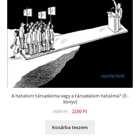
A hatalom társadalma vagy a társadalom hatalma? (E-
könyv)
Original
Current
3000
Ft
2100
Ft
price
price
was:
is:
Kosárba teszem
3000 Ft.
2100 Ft.