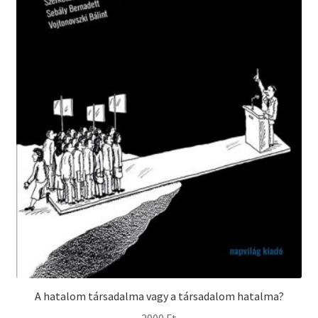
A hatalom társadalma vagy a társadalom hatalma?
2900
Ft