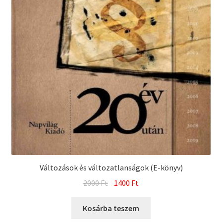
Változások és változatlanságok (E-könyv)
Original
Current
2000
Ft
1400
Ft
price
price
was:
is:
Kosárba teszem
2000 Ft.
1400 Ft.