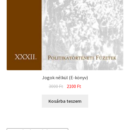
Jogok nélkül (E-könyv)
Original
Current
3000
Ft
2100
Ft
price
price
was:
is:
Kosárba teszem
3000 Ft.
2100 Ft.