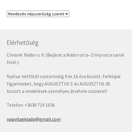
Elérhetőség
Címünk: Nádor u. 9. (Bejárat a Nádor utca–Zrínyi utca sarok
felől.)
Nyitva: hétfőtől csütörtökig 9 és 16 óra között. Felhívjuk
figyelmüket, hogy AUGUSZTUS 3. és AUGUSZTUS 28.
között a rendelések személyes átvétele szünetel!
Telefon: +3630 719 1636
napvilagkiado@gmail.com