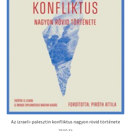
Az izraeli–palesztin konfliktus nagyon rövid története
3500
Ft