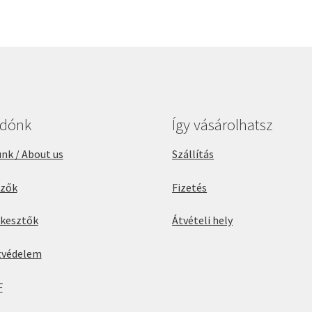
adónk
Így vásárolhatsz
nk / About us
Szállítás
rzők
Fizetés
rkesztők
Átvételi hely
tvédelem
F