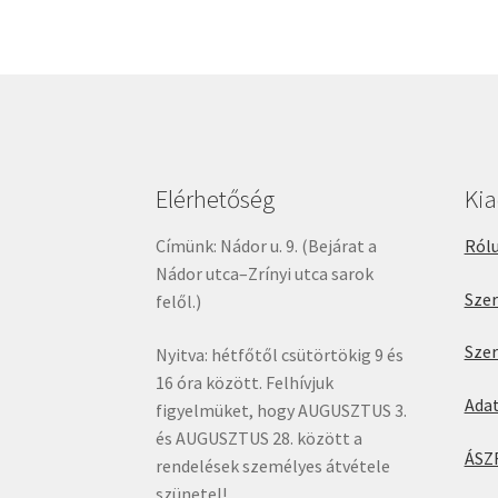
Elérhetőség
Ki
Címünk: Nádor u. 9. (Bejárat a
Rólu
Nádor utca–Zrínyi utca sarok
Sze
felől.)
Sze
Nyitva: hétfőtől csütörtökig 9 és
16 óra között. Felhívjuk
Ada
figyelmüket, hogy AUGUSZTUS 3.
és AUGUSZTUS 28. között a
ÁSZ
rendelések személyes átvétele
szünetel!