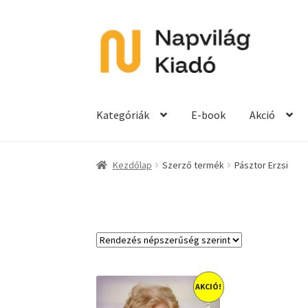
Ugrás
Kilépés
a
a
navigációhoz
tartalomba
Kategóriák
E-book
Akció
Kezdőlap
Szerző termék
Pásztor Erzsi
AKCIÓ!