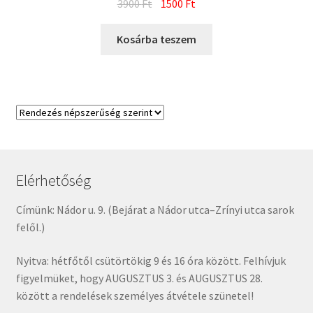
Original
Current
3900
Ft
1500
Ft
price
price
was:
is:
Kosárba teszem
3900 Ft.
1500 Ft.
Elérhetőség
Címünk: Nádor u. 9. (Bejárat a Nádor utca–Zrínyi utca sarok
felől.)
Nyitva: hétfőtől csütörtökig 9 és 16 óra között. Felhívjuk
figyelmüket, hogy AUGUSZTUS 3. és AUGUSZTUS 28.
között a rendelések személyes átvétele szünetel!