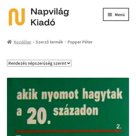
Ugrás
Kilépés
Menü
a
a
navigációhoz
tartalomba
Expand
Kategóriák
child
Kezdőlap
Szerző termék
Popper Péter
menu
E-book
Expand
Akció
child
menu
Expand
Sorozat
child
menu
Előkészületben
Utolsó példányok