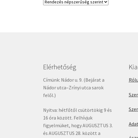
Elérhetőség
Ki
Címünk: Nádor u. 9. (Bejárat a
Rólu
Nádor utca–Zrínyi utca sarok
Sze
felől.)
Sze
Nyitva: hétfőtől csütörtökig 9 és
16 óra között. Felhívjuk
Ada
figyelmüket, hogy AUGUSZTUS 3.
és AUGUSZTUS 28. között a