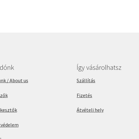
adónk
Így vásárolhatsz
nk / About us
Szállítás
rzők
Fizetés
rkesztők
Átvételi hely
tvédelem