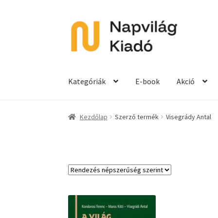
Ugrás
Kilépés
a
a
navigációhoz
tartalomba
Kategóriák
E-book
Akció
Kezdőlap
Szerző termék
Visegrády Antal