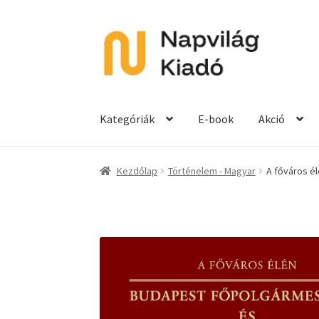
Ugrás
Kilépés
a
a
navigációhoz
tartalomba
Kategóriák
E-book
Akció
Kezdőlap
Történelem - Magyar
A főváros é