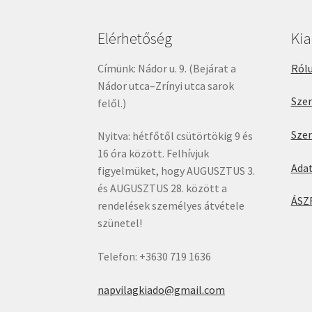
Elérhetőség
Ki
Címünk: Nádor u. 9. (Bejárat a
Rólu
Nádor utca–Zrínyi utca sarok
Sze
felől.)
Sze
Nyitva: hétfőtől csütörtökig 9 és
16 óra között. Felhívjuk
Ada
figyelmüket, hogy AUGUSZTUS 3.
és AUGUSZTUS 28. között a
ÁSZ
rendelések személyes átvétele
szünetel!
Telefon: +3630 719 1636
napvilagkiado@gmail.com