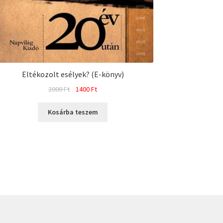
Eltékozolt esélyek? (E-könyv)
Original
Current
2000
Ft
1400
Ft
price
price
was:
is:
Kosárba teszem
2000 Ft.
1400 Ft.