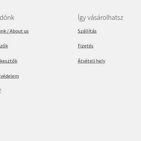
adónk
Így vásárolhatsz
nk / About us
Szállítás
rzők
Fizetés
rkesztők
Átvételi hely
tvédelem
F