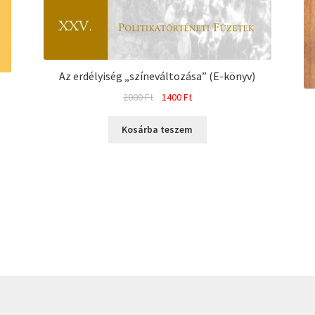
Az erdélyiség „színeváltozása” (E-könyv)
Original
Current
2000
Ft
1400
Ft
price
price
was:
is:
Kosárba teszem
2000 Ft.
1400 Ft.