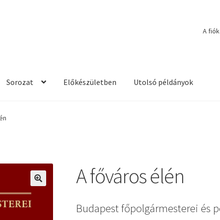
A fió
Sorozat
Előkészületben
Utolsó példányok
lén
A főváros élén
🔍
Budapest főpolgármesterei és 