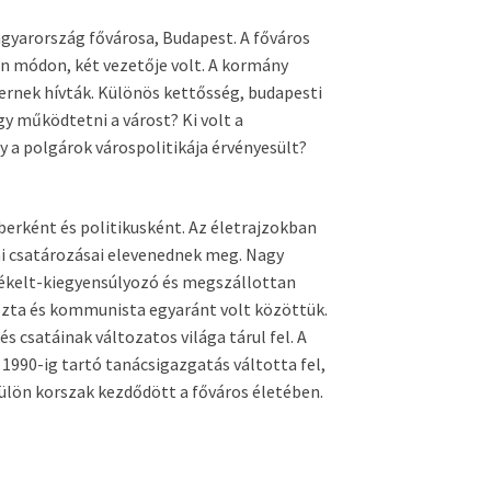
agyarország fővárosa, Budapest. A főváros
 módon, két vezetője volt. A kormány
rnek hívták. Különös kettősség, budapesti
gy működtetni a várost? Ki volt a
 a polgárok várospolitikája érvényesült?
berként és politikusként. Az életrajzokban
ai csatározásai elevenednek meg. Nagy
sékelt-kiegyensúlyozó és megszállottan
asiszta és kommunista egyaránt volt közöttük.
 csatáinak változatos világa tárul fel. A
1990-ig tartó tanácsigazgatás váltotta fel,
külön korszak kezdődött a főváros életében.