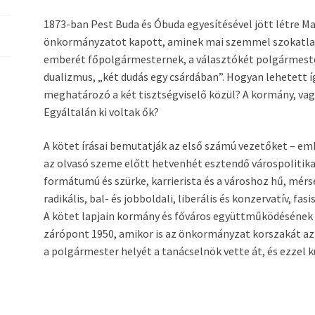
1873-ban Pest Buda és Óbuda egyesítésével jött létre M
önkormányzatot kapott, aminek mai szemmel szokatlan
emberét főpolgármesternek, a választókét polgármeste
dualizmus, „két dudás egy csárdában”. Hogyan lehetett í
meghatározó a két tisztségviselő közül? A kormány, vagy
Egyáltalán ki voltak ők?
A kötet írásai bemutatják az első számú vezetőket – em
az olvasó szeme előtt hetvenhét esztendő várospolitik
formátumú és szürke, karrierista és a városhoz hű, mér
radikális, bal- és jobboldali, liberális és konzervatív, f
A kötet lapjain kormány és főváros együttműködésének és
zárópont 1950, amikor is az önkormányzat korszakát az 
a polgármester helyét a tanácselnök vette át, és ezzel 