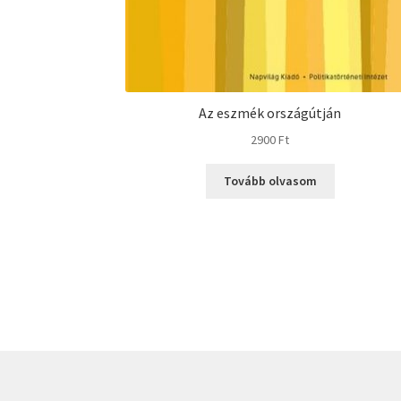
Az eszmék országútján
2900
Ft
Tovább olvasom