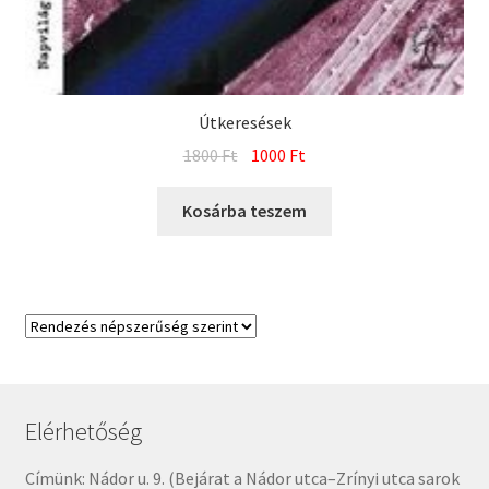
Útkeresések
Original
Current
1800
Ft
1000
Ft
price
price
was:
is:
Kosárba teszem
1800 Ft.
1000 Ft.
Elérhetőség
Címünk: Nádor u. 9. (Bejárat a Nádor utca–Zrínyi utca sarok