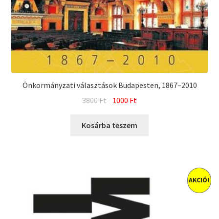
Önkormányzati választások Budapesten, 1867–2010
Original
Current
3800
Ft
1000
Ft
price
price
was:
is:
Kosárba teszem
3800 Ft.
1000 Ft.
AKCIÓ!