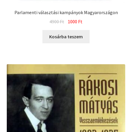
Parlamenti választási kampányok Magyarországon
Original
Current
4900
Ft
1000
Ft
price
price
was:
is:
Kosárba teszem
4900 Ft.
1000 Ft.